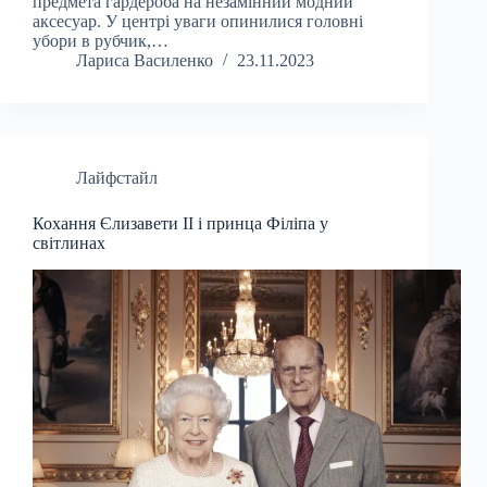
предмета гардероба на незамінний модний
аксесуар. У центрі уваги опинилися головні
убори в рубчик,…
Лариса Василенко
23.11.2023
Лайфстайл
Кохання Єлизавети II і принца Філіпа у
світлинах