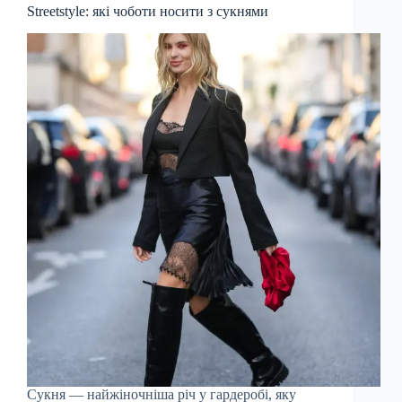
Streetstyle: які чоботи носити з сукнями
Сукня — найжіночніша річ у гардеробі, яку