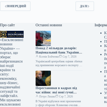
ПОПЕРЕДНІЙ
ДАЛІ
Про сайт
Останні новини
Інформ
К
С
«Ексклюзивні
П
новини
К
Понад 2 мільярди доларів:
України» —
и
Національний банк України
портал, що
Р
оцінив збитки від припинення
Ксенія Бойченко
Сер 7, 2026
збирає
й
морського експорту.
найрезонансн
Український центробанк оцінив збитки
п
від припинення морського експорту з
іші події
а
України. У другій половині 2026 року
країни та
П
Україна ризикує недоотримати понад
світу:
а
2…
економіку,
к
шоу-бізнес,
н
надзвичайні
Перестановки в кадрах під
ті
ситуації та
час війни: які нові гучні
У
лайфстайл.
призначення виявилися
Петро Ляшко
Сер 7, 2026
к
Ми шукаємо
відомими (відео)
В Україні відбулися нові призначення
в
ексклюзивні
у сфері оборони: Клименко очолив