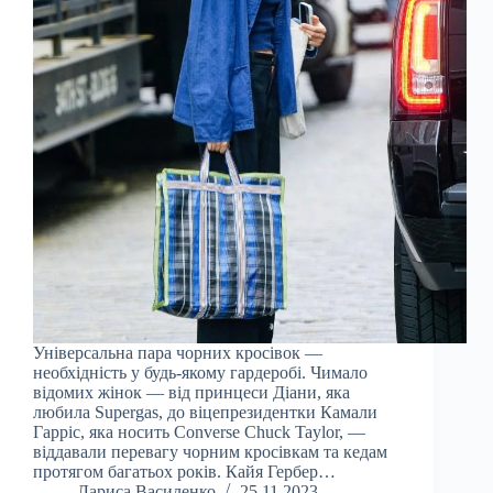
Універсальна пара чорних кросівок —
необхідність у будь-якому гардеробі. Чимало
відомих жінок — від принцеси Діани, яка
любила Supergas, до віцепрезидентки Камали
Гарріс, яка носить Converse Chuck Taylor, —
віддавали перевагу чорним кросівкам та кедам
протягом багатьох років. Кайя Гербер…
Лариса Василенко
25.11.2023