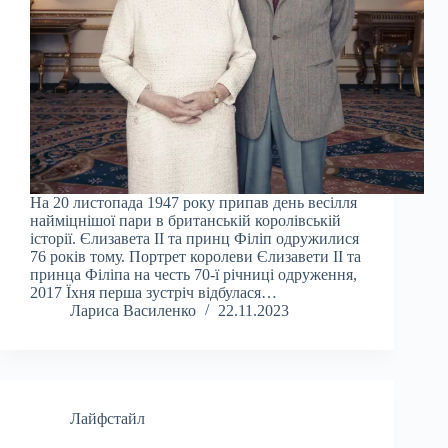
На 20 листопада 1947 року припав день весілля
найміцнішої пари в британській королівській
історії. Єлизавета II та принц Філіп одружилися
76 років тому. Портрет королеви Єлизавети II та
принца Філіпа на честь 70-ї річниці одруження,
2017 Їхня перша зустріч відбулася…
Лариса Василенко
22.11.2023
Лайфстайл