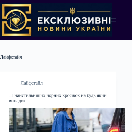
Перейти
до
вмісту
Лайфстайл
Лайфстайл
11 найстильніших чорних кросівок на будь-який
випадок