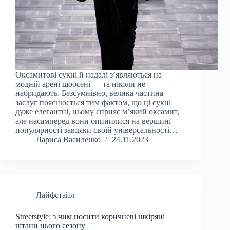
Оксамитові сукні й надалі з’являються на
модній арені щоосені — та ніколи не
набридають. Безсумнівно, велика частина
заслуг пояснюється тим фактом, що ці сукні
дуже елегантні, цьому сприяє мʼякий оксамит,
але насамперед вони опинилися на вершині
популярності завдяки своїй універсальності…
Лариса Василенко
24.11.2023
Лайфстайл
Streetstyle: з чим носити коричневі шкіряні
штани цього сезону