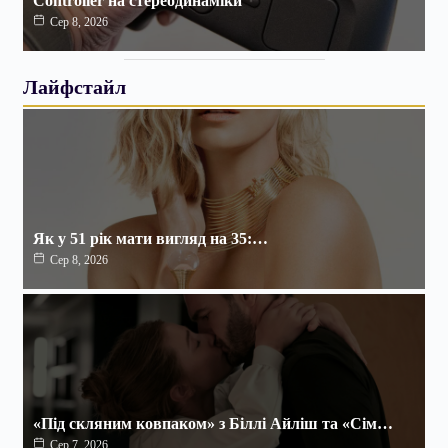
Controller на стереодинаміки
Сер 8, 2026
Лайфстайл
Як у 51 рік мати вигляд на 35:…
Сер 8, 2026
«Під скляним ковпаком» з Біллі Айліш та «Сім…
Сер 7, 2026