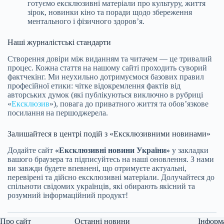
готуємо ексклюзивні матеріали про культуру, життя
зірок, новинки кіно та поради щодо збереження
ментального і фізичного здоров’я.
Наші журналістські стандарти
Створення довіри між виданням та читачем — це тривалий
процес. Кожна стаття на нашому сайті проходить суворий
фактчекінг. Ми неухильно дотримуємося базових правил
професійної етики: чітке відокремлення фактів від
авторських думок (які публікуються виключно в рубриці
«
Ексклюзив
»), повага до приватного життя та обов’язкове
посилання на першоджерела.
Залишайтеся в центрі подій з «Ексклюзивними новинами»
Додайте сайт
«Ексклюзивні новини України»
у закладки
вашого браузера та підписуйтесь на наші оновлення. З нами
ви завжди будете впевнені, що отримуєте актуальні,
перевірені та дійсно ексклюзивні матеріали. Долучайтеся до
спільноти свідомих українців, які обирають якісний та
розумний інформаційний продукт!
Про сайт
Останні новини
Інформ