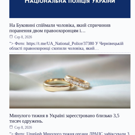
На Буковині спіймали чоловіка, який спричинив
поранення двом правоохоронцям і…
Сер 8, 2026
“> Фото: https://t.me/UA_National_Police/37380 У Чернівецькій
області правоохоронці схопили чоловіка, який…
Минулого тижня в Україні зареєстровано близько 3,5
тисяч одружень.
Сер 8, 2026
“> Фото: Unsplash Минулого тижня органи ДРАЦС зафіксували 3