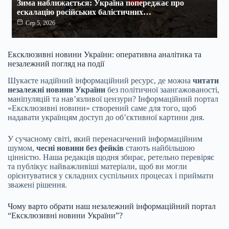
Зима наближається: Україна попереджає про
ескалацію російських балістичних…
Сер 5, 2026
Ексклюзивні новини України: оперативна аналітика та
незалежний погляд на події
Шукаєте надійний інформаційний ресурс, де можна
читати
незалежні новини України
без політичної заангажованості,
маніпуляцій та нав’язливої цензури? Інформаційний портал
«Ексклюзивні новини» створений саме для того, щоб
надавати українцям доступ до об’єктивної картини дня.
У сучасному світі, який перенасичений інформаційним
шумом,
чесні новини без фейків
стають найбільшою
цінністю. Наша редакція щодня збирає, ретельно перевіряє
та публікує найважливіші матеріали, щоб ви могли
орієнтуватися у складних суспільних процесах і приймати
зважені рішення.
Чому варто обрати наш незалежний інформаційний портал
“Ексклюзивні новини України”?