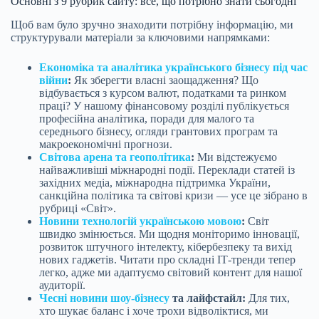
Основні з 9 рубрик сайту: все, що потрібно знати сьогодні
Щоб вам було зручно знаходити потрібну інформацію, ми
структурували матеріали за ключовими напрямками:
Економіка та аналітика українського бізнесу під час
війни
:
Як зберегти власні заощадження? Що
відбувається з курсом валют, податками та ринком
праці? У нашому фінансовому розділі публікується
професійна аналітика, поради для малого та
середнього бізнесу, огляди грантових програм та
макроекономічні прогнози.
Світова арена та геополітика
:
Ми відстежуємо
найважливіші міжнародні події. Переклади статей із
західних медіа, міжнародна підтримка України,
санкційна політика та світові кризи — усе це зібрано в
рубриці «Світ».
Новини технологій українською мовою
:
Світ
швидко змінюється. Ми щодня моніторимо інновації,
розвиток штучного інтелекту, кібербезпеку та вихід
нових гаджетів. Читати про складні ІТ-тренди тепер
легко, адже ми адаптуємо світовий контент для нашої
аудиторії.
Чесні новини шоу-бізнесу
та лайфстайл:
Для тих,
хто шукає баланс і хоче трохи відволіктися, ми