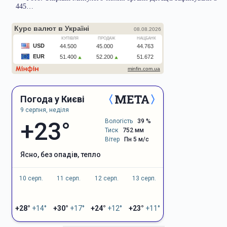
445…
Погода у Києві
9 серпня, неділя
+23°
Вологість
39 %
Тиск
752 мм
Вітер
Пн 5 м/с
ясно, без опадів, тепло
10 серп.
11 серп.
12 серп.
13 серп.
+28°
+14°
+30°
+17°
+24°
+12°
+23°
+11°