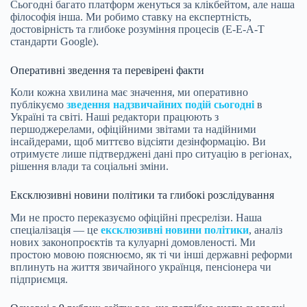
Сьогодні багато платформ женуться за клікбейтом, але наша
філософія інша. Ми робимо ставку на експертність,
достовірність та глибоке розуміння процесів (E-E-A-T
стандарти Google).
Оперативні зведення та перевірені факти
Коли кожна хвилина має значення, ми оперативно
публікуємо
зведення надзвичайних подій сьогодні
в
Україні та світі. Наші редактори працюють з
першоджерелами, офіційними звітами та надійними
інсайдерами, щоб миттєво відсіяти дезінформацію. Ви
отримуєте лише підтверджені дані про ситуацію в регіонах,
рішення влади та соціальні зміни.
Ексклюзивні новини політики та глибокі розслідування
Ми не просто переказуємо офіційні пресрелізи. Наша
спеціалізація — це
ексклюзивні новини політики
, аналіз
нових законопроєктів та кулуарні домовленості. Ми
простою мовою пояснюємо, як ті чи інші державні реформи
вплинуть на життя звичайного українця, пенсіонера чи
підприємця.