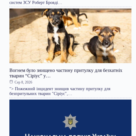
систем ЗСУ Роберт Бровді…
Вогнем було знищено частину притулку для безхатніх
тварин “Сіріус” у…
Сер 8, 2026
“> Пожежний інцидент знищив частину притулку для
безпритульних тварин "Сіріус",…