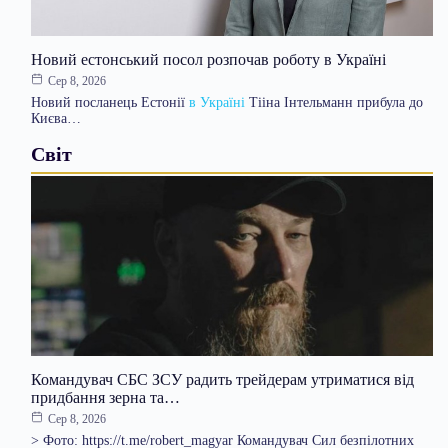
Новий естонський посол розпочав роботу в Україні
Сер 8, 2026
Новий посланець Естонії
в Україні
Тііна Інтельманн прибула до
Києва…
Світ
Командувач СБС ЗСУ радить трейдерам утриматися від
придбання зерна та…
Сер 8, 2026
> Фото: https://t.me/robert_magyar Командувач Сил безпілотних