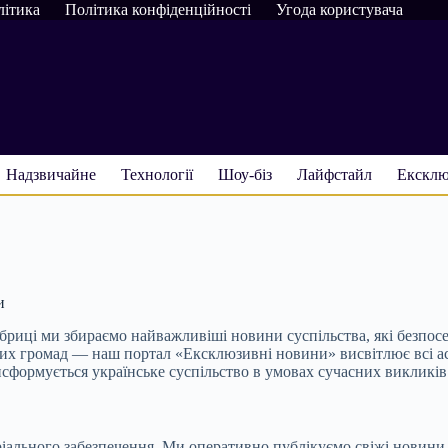
літика
Політика конфіденційності
Угода користувача
Надзвичайне
Технології
Шоу-біз
Лайфстайл
Ексклю
и
убриці ми збираємо найважливіші новини суспільства, які безпо
сцевих громад — наш портал «Ексклюзивні новини» висвітлює всі 
сформується українське суспільство в умовах сучасних викликів
ального забезпечення. Ми оперативно публікуємо свіжі новини 