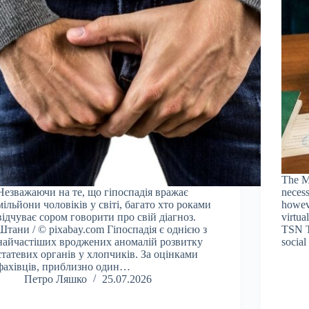
The M
Незважаючи на те, що гіпоспадія вражає
necess
мільйони чоловіків у світі, багато хто роками
howeve
відчуває сором говорити про свій діагноз.
virtua
Штани / © pixabay.com Гіпоспадія є однією з
TSN Th
найчастіших вроджених аномалій розвитку
social
статевих органів у хлопчиків. За оцінками
фахівців, приблизно один…
Петро Ляшко
25.07.2026