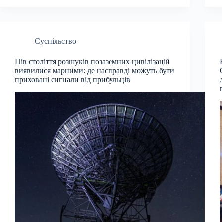
Суспільство
Пів століття розшуків позаземних цивілізацій
виявилися марними: де насправді можуть бути
приховані сигнали від прибульців