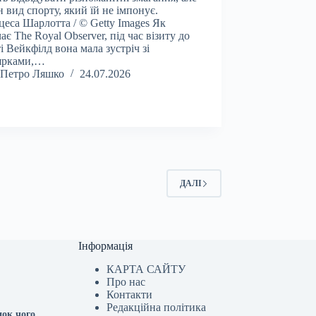
н вид спорту, який їй не імпонує.
еса Шарлотта / © Getty Images Як
чає The Royal Observer, під час візиту до
ті Вейкфілд вона мала зустріч зі
ярками,…
Петро Ляшко
24.07.2026
ДАЛІ
Інформація
КАРТА САЙТУ
Про нас
Контакти
Редакційна політика
док чого