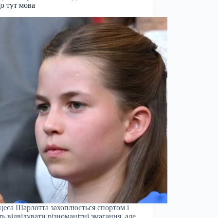
о тут мова
еса Шарлотта захоплюється спортом і
ь відвідувати різноманітні змагання, але