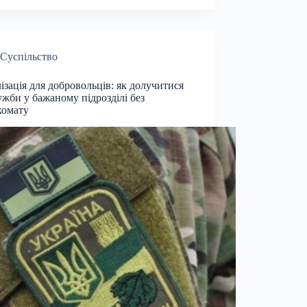
Суспільство
ізація для добровольців: як долучитися
ужби у бажаному підрозділі без
комату