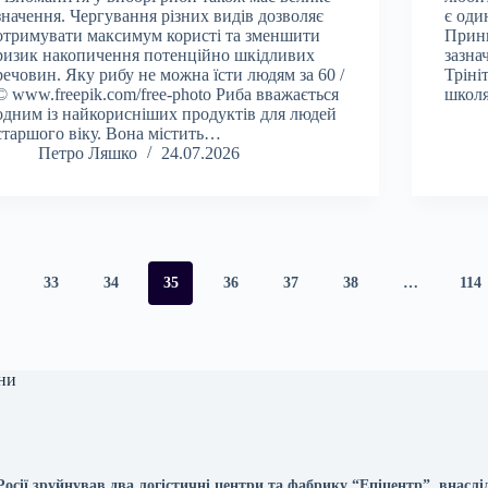
значення. Чергування різних видів дозволяє
є оди
отримувати максимум користі та зменшити
Принц
ризик накопичення потенційно шкідливих
зазна
речовин. Яку рибу не можна їсти людям за 60 /
Тріні
© www.freepik.com/free-photo Риба вважається
школ
одним із найкорисніших продуктів для людей
старшого віку. Вона містить…
Петро Ляшко
24.07.2026
33
34
35
36
37
38
…
114
ни
осії зруйнував два логістичні центри та фабрику “Епіцентр”, внаслі