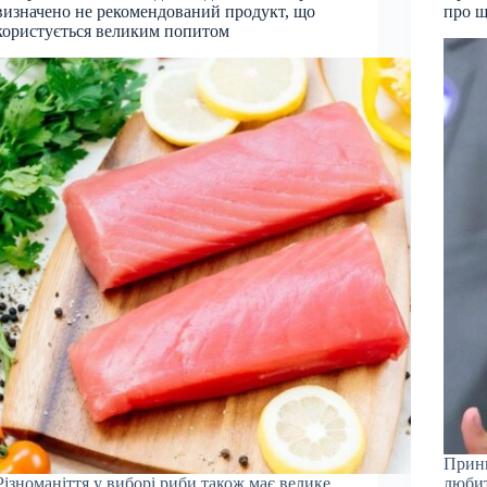
визначено не рекомендований продукт, що
про щ
користується великим попитом
Принц
Різноманіття у виборі риби також має велике
любит