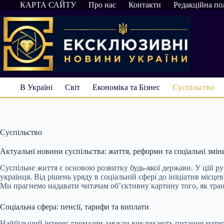
Перейти
КАРТА САЙТУ
Про нас
Контакти
Редакційна по
до
вмісту
В Україні
Світ
Економіка та Бізнес
Суспільство
Суспільство
Актуальні новини суспільства: життя, реформи та соціальні змін
Суспільне життя є основою розвитку будь-якої держави. У цій р
українця. Від рішень уряду в соціальній сфері до ініціатив мі
Ми прагнемо надавати читачам об’єктивну картину того, як тран
Соціальна сфера: пенсії, тарифи та виплати
Найбільший інтерес громадян завжди викликають питання матері