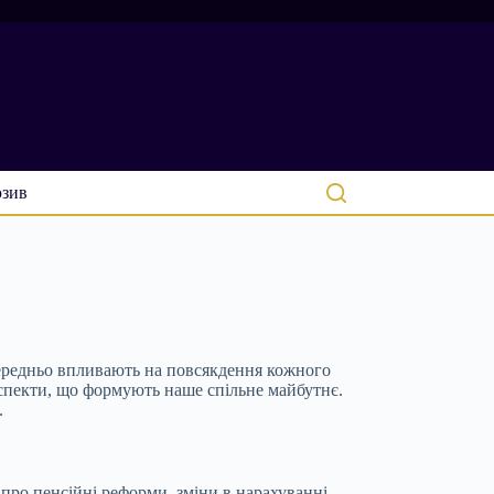
зив
середньо впливають на повсякдення кожного
аспекти, що формують наше спільне майбутнє.
.
про пенсійні реформи, зміни в нарахуванні