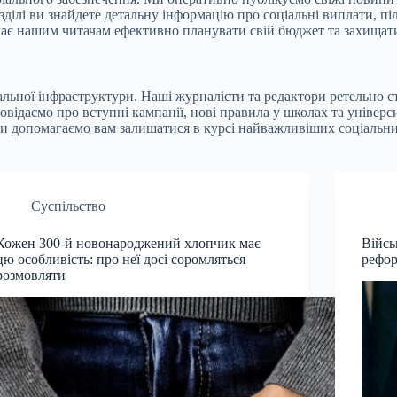
ділі ви знайдете детальну інформацію про соціальні виплати, піл
ає нашим читачам ефективно планувати свій бюджет та захищати
іальної інфраструктури. Наші журналісти та редактори ретельно 
відаємо про вступні кампанії, нові правила у школах та універси
і ми допомагаємо вам залишатися в курсі найважливіших соціальн
Суспільство
Кожен 300-й новонароджений хлопчик має
Війсь
цю особливість: про неї досі соромляться
рефор
розмовляти