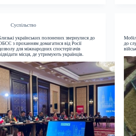
Суспільство
Близькі українських полонених звернулися до
Мобіл
ОБСЄ з проханням домагатися від Росії
до сл
дозволу для міжнародних спостерігачів
війсь
відвідати місця, де утримують українців.