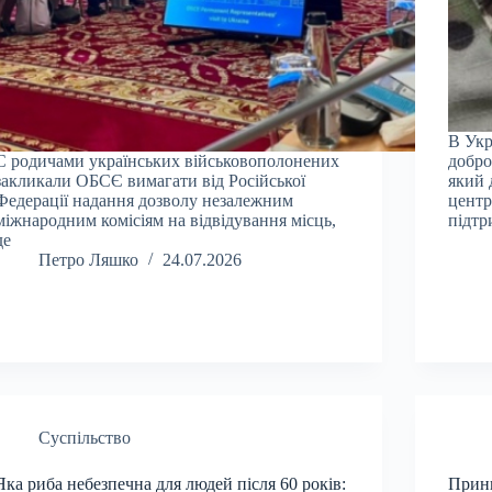
В Укр
С родичами українських військовополонених
добро
закликали ОБСЄ вимагати від Російської
який 
Федерації надання дозволу незалежним
центр
міжнародним комісіям на відвідування місць,
підт
де
Петро Ляшко
24.07.2026
Суспільство
Яка риба небезпечна для людей після 60 років:
Принц