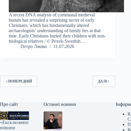
A recent DNA analysis of communal medieval
burials has revealed a surprising secret of early
Christians, which has fundamentally altered
archaeologists’ understanding of family ties at that
time. Early Christians buried their children with non-
biological relatives / © Pexels Swedish…
Петро Ляшко
11.07.2026
ПОПЕРЕДНІЙ
ДАЛІ
Про сайт
Останні новини
Інформ
К
С
«Ексклюзивні
П
новини
К