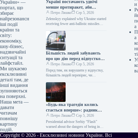
Україні постачають удвічі
України» —
и
менше протиракет, аби
портал, що
Р
зробити її “більш
Петро Ляшко
Сер 5, 2026
збирає
й
поступливою” – Зеленський
найрезонансн
Zelenskyy explained why Ukraine started
п
receiving fewer anti-ballistic missiles
іші події
а
Volodymyr Zelenskyy / © Office of the
країни та
П
President of Ukraine Since…
світу:
а
економіку,
к
шоу-бізнес,
н
надзвичайні
Більшість людей забувають
ті
ситуації та
про цю дію перед відпусткою:
У
лайфстайл.
одне правило допоможе
Петро Ляшко
Сер 5, 2026
к
Ми шукаємо
захистити ваше житло від
Перед тим, як вирушити у відпустку,
в
ексклюзивні
затоплення
більшість людей перевіряє, чи
деталі там, де
вимкнена праска, чи зачинені вікна та
інші видання
чи замкнені двері. Але…
зупиняються
на поверхні.
Наша мета —
«Будь-яка трагедія колись
давати
стається вперше»: радник
читачам
Зеленського закликає
Петро Ляшко
Сер 5, 2026
повнішу
терміново евакуюватися з
Presidential advisor Serhiy “Flash”
картину
«Епіцентрів» під час
warned about the dangers of being in
подій.
“Epicenter” during an air raid alert.
повітряної тривоги
Copyright © 2026 - Ексклюзивні новини України. Всі
Serhiy “Flash” warned…