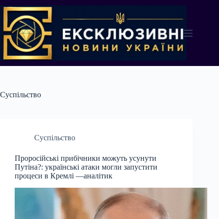
Перейти
до
вмісту
Суспільство
Суспільство
Проросійські прибічники можуть усунути
Путіна?: українські атаки могли запустити
процеси в Кремлі —аналітик