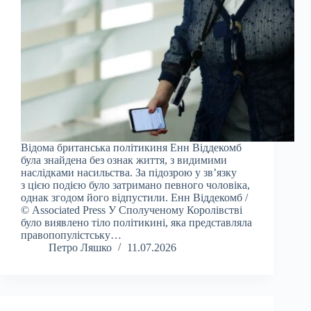
Відома британська політикиня Енн Віддекомб
була знайдена без ознак життя, з видимими
наслідками насильства. За підозрою у зв’язку
з цією подією було затримано певного чоловіка,
однак згодом його відпустили. Енн Віддекомб /
© Associated Press У Сполученому Королівстві
було виявлено тіло політикині, яка представляла
правопопулістську…
Петро Ляшко
11.07.2026