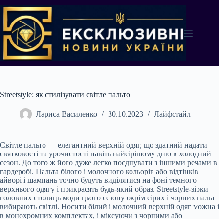
Перейти
до
вмісту
Streetstyle: як стилізувати світле пальто
Лариса Василенко
30.10.2023
Лайфстайл
Світле пальто — елегантний верхній одяг, що здатний надати
святковості та урочистості навіть найсірішому дню в холодний
сезон. До того ж його дуже легко поєднувати з іншими речами в
гардеробі. Пальта білого і молочного кольорів або відтінків
айворі і шампань точно будуть виділятися на фоні темного
верхнього одягу і прикрасять будь-який образ. Streetstyle-зірки
головних столиць моди цього сезону окрім сірих і чорних пальт
вибирають світлі. Носити білий і молочний верхній одяг можна і
в монохромних комплектах, і міксуючи з чорними або