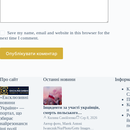
Save my name, email and website in this browser for the
next time I comment.
Опублікувати коментар
Про сайт
Останні новини
Інформ
К
С
«Ексклюзивні
П
новини
К
Інциденти за участі українців,
України» —
и
смерть польського
портал, що
Р
добровольця та “шашлики” з
Килина Самійленко
Сер 8, 2026
збирає
й
Моравецьким. Ключові події
найрезонансн
Автор фото, Marek Antoni
п
в Польщі за тиждень
Iwanczuk/NurPhoto/Getty Images
іші події