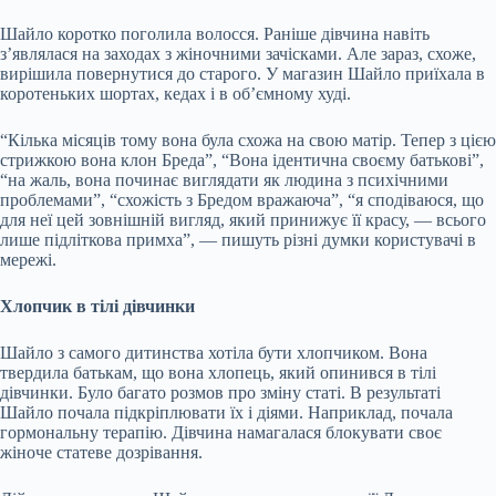
Шайло коротко поголила волосся. Раніше дівчина навіть
з’являлася на заходах з жіночними зачісками. Але зараз, схоже,
вирішила повернутися до старого. У магазин Шайло приїхала в
коротеньких шортах, кедах і в об’ємному худі.
“Кілька місяців тому вона була схожа на свою матір. Тепер з цією
стрижкою вона клон Бреда”, “Вона ідентична своєму батькові”,
“на жаль, вона починає виглядати як людина з психічними
проблемами”, “схожість з Бредом вражаюча”, “я сподіваюся, що
для неї цей зовнішній вигляд, який принижує її красу, — всього
лише підліткова примха”, — пишуть різні думки користувачі в
мережі.
Хлопчик в тілі дівчинки
Шайло з самого дитинства хотіла бути хлопчиком. Вона
твердила батькам, що вона хлопець, який опинився в тілі
дівчинки. Було багато розмов про зміну статі. В результаті
Шайло почала підкріплювати їх і діями. Наприклад, почала
гормональну терапію. Дівчина намагалася блокувати своє
жіноче статеве дозрівання.