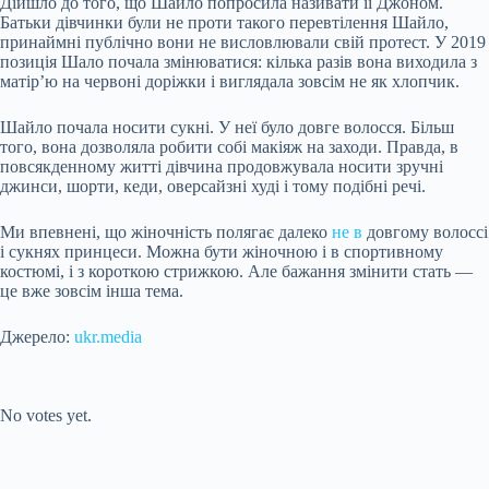
Дійшло до того, що Шайло попросила називати її Джоном.
Батьки дівчинки були не проти такого перевтілення Шайло,
принаймні публічно вони не висловлювали свій протест. У 2019
позиція Шало почала змінюватися: кілька разів вона виходила з
матір’ю на червоні доріжки і виглядала зовсім не як хлопчик.
Шайло почала носити сукні. У неї було довге волосся. Більш
того, вона дозволяла робити собі макіяж на заходи. Правда, в
повсякденному житті дівчина продовжувала носити зручні
джинси, шорти, кеди, оверсайзні худі і тому подібні речі.
Ми впевнені, що жіночність полягає далеко
не в
довгому волоссі
і сукнях принцеси. Можна бути жіночною і в спортивному
костюмі, і з короткою стрижкою. Але бажання змінити стать —
це вже зовсім інша тема.
Джерело:
ukr.media
Submit Rating
Rate this item:
No votes yet.
Submit Rating
Rate this item: