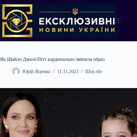
Перейти
до
вмісту
Як Шайло Джолі-Пітт кардинально змінила образ
Юрій Яценко
11.11.2023
Шоу-біз