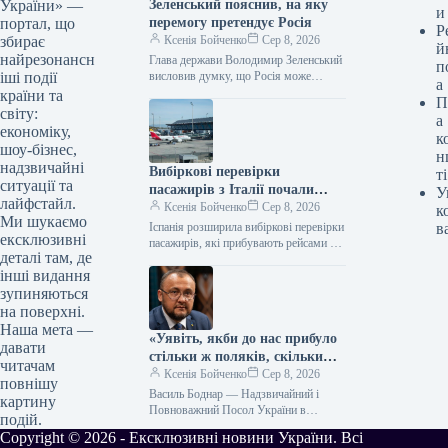
Зеленський пояснив, на яку
України» —
и
перемогу претендує Росія
портал, що
Р
Ксенія Бойченко
Сер 8, 2026
збирає
й
найрезонансн
Глава держави Володимир Зеленський
п
висловив думку, що Росія може
іші події
а
активізувати ракетний та кібертиск на
країни та
П
Україну, а також припустив, що
світу:
а
Володимир…
економіку,
к
шоу-бізнес,
н
надзвичайні
Вибіркові перевірки
ті
ситуації та
пасажирів з Італії почали
У
лайфстайл.
здійснювати в семи
Ксенія Бойченко
Сер 8, 2026
к
Ми шукаємо
аеропортах Іспанії.
Іспанія розширила вибіркові перевірки
в
ексклюзивні
пасажирів, які прибувають рейсами з
деталі там, де
Італії, до семи аеропортів. Тимчасовий
інші видання
контроль діятиме до 7 вересня,
однак…
зупиняються
на поверхні.
Наша мета —
«Уявіть, якби до нас прибуло
давати
стільки ж поляків, скільки
читачам
українців до Польщі» —
Ксенія Бойченко
Сер 8, 2026
повнішу
бесіда з послом України
Василь Боднар — Надзвичайний і
картину
Василем Боднаром
Повноважний Посол України в
подій.
Республіці Польща від 2024 року. До
Copyright © 2026 - Ексклюзивні новини України. Всі
цього виконував обов’язки посла