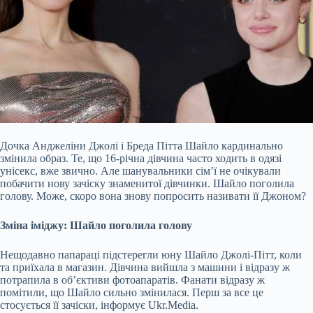
Дочка Анджеліни Джолі і Бреда Пітта Шайло кардинально
змінила образ. Те, що 16-річна дівчина часто ходить в одязі
унісекс, вже звично. Але шанувальники сім’ї не очікували
побачити нову зачіску знаменитої дівчинки. Шайло поголила
голову. Може, скоро вона знову попросить називати її Джоном?
Зміна іміджу: Шайло поголила голову
Нещодавно папараці підстерегли юну Шайло Джолі-Пітт, коли
та приїхала в магазин. Дівчина вийшла з машини і відразу ж
потрапила в об’єктиви фотоапаратів. Фанати
відразу ж
помітили, що Шайло сильно змінилася. Перш за все це
стосується її зачіски, інформує Ukr.Media.