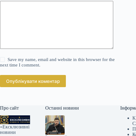
Save my name, email and website in this browser for the
next time I comment.
Опублікувати коментар
Про сайт
Останні новини
Інформ
К
С
«Ексклюзивні
П
новини
К