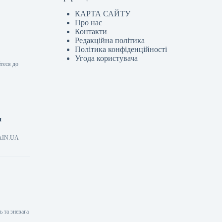
КАРТА САЙТУ
Про нас
Контакти
Редакційна політика
Політика конфіденційності
Угода користувача
теся до
и
я AIN.UA
ь та зневага