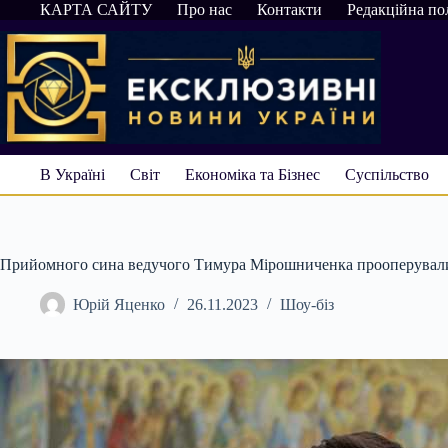
Перейти
КАРТА САЙТУ
Про нас
Контакти
Редакційна по
до
вмісту
В Україні
Світ
Економіка та Бізнес
Суспільство
Прийомного сина ведучого Тимура Мірошниченка прооперували: 
Юрій Яценко
26.11.2023
Шоу-біз