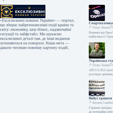
«Ексклюзивні новини України» — портал,
Смартколонка 
що збирає найрезонансніші події країни та
Петро Ляшко
світу: економіку, шоу-бізнес, надзвичайні
Новинка від OpenA
ситуації та лайфстайл. Ми шукаємо
майбутнього! Ope
ексклюзивні деталі там, де інші видання
зупиняються на поверхні. Наша мета —
давати читачам повнішу картину подій.
Українська ст
Петро Ляшко
AIN.UA 853 статті 
розглядає причини
Вибух гранати
Килина Самійл
Страшна знахідка: 
до потенційно не