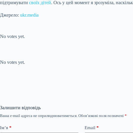
підтримувати
своїх дітей
. Ось у цей момент я зрозуміла, наскіл
Джерело:
ukr.media
Submit Rating
Rate this item:
No votes yet.
Submit Rating
Rate this item:
No votes yet.
Залишити відповідь
Ваша e-mail адреса не оприлюднюватиметься.
Обов’язкові поля позначені
*
Ім’я
*
Email
*