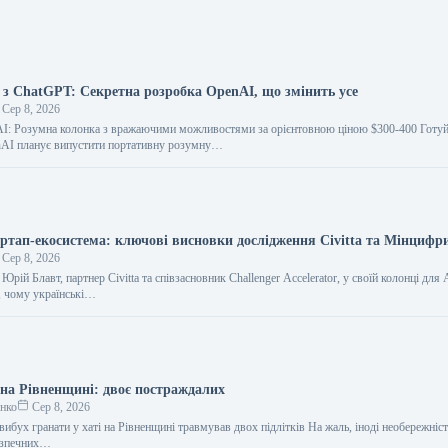
з ChatGPT: Секретна розробка OpenAI, що змінить усе
Сер 8, 2026
I: Розумна колонка з вражаючими можливостями за орієнтовною ціною $300-400 Готуй
nAI планує випустити портативну розумну…
артап-екосистема: ключові висновки дослідження Civitta та Мінцифр
Сер 8, 2026
Юрій Блавт, партнер Civitta та співзасновник Challenger Accelerator, у своїй колонці дл
, чому українські…
 на Рівненщині: двоє постраждалих
енко
Сер 8, 2026
вибух гранати у хаті на Рівненщині травмував двох підлітків На жаль, іноді необережніст
безпечних…