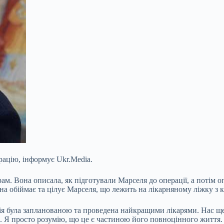
ацію, інформує Ukr.Media.
ам. Вона описала, як підготували Марселя до операції, а потім о
на обіймає та цілує Марселя, що лежить на лікарняному ліжку з к
ія була
запланованою та проведена найкращими лікарями. Нас ще 
й. Я просто розумію, що це є частиною його повноцінного життя.