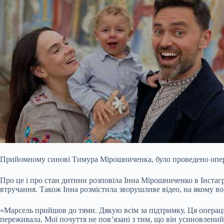
Прийомному синові Тимура Мірошниченка, було проведено опер
Про це і про стан дитини розповіла Інна Мірошниченко в Інстагр
втручання. Також Інна розмістила зворушливе відео, на якому во
«Марсель прийшов до тями. Дякую всім за підтримку. Ця операц
переживала. Мої почуття не пов’язані з тим, що він усиновлени