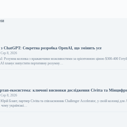
ни
з ChatGPT: Секретна розробка OpenAI, що змінить усе
Сер 8, 2026
I: Розумна колонка з вражаючими можливостями за орієнтовною ціною $300-400 Готуй
nAI планує випустити портативну розумну…
артап-екосистема: ключові висновки дослідження Civitta та Мінцифр
Сер 8, 2026
Юрій Блавт, партнер Civitta та співзасновник Challenger Accelerator, у своїй колонці дл
, чому українські…