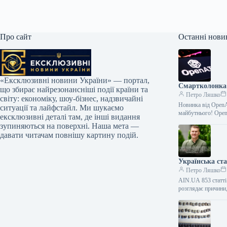
Про сайт
Останні нови
«Ексклюзивні новини України» — портал,
Смартколонка 
що збирає найрезонансніші події країни та
Петро Ляшко
світу: економіку, шоу-бізнес, надзвичайні
Новинка від OpenA
ситуації та лайфстайл. Ми шукаємо
майбутнього! Ope
ексклюзивні деталі там, де інші видання
зупиняються на поверхні. Наша мета —
давати читачам повнішу картину подій.
Українська ст
Петро Ляшко
AIN.UA 853 статті 
розглядає причини