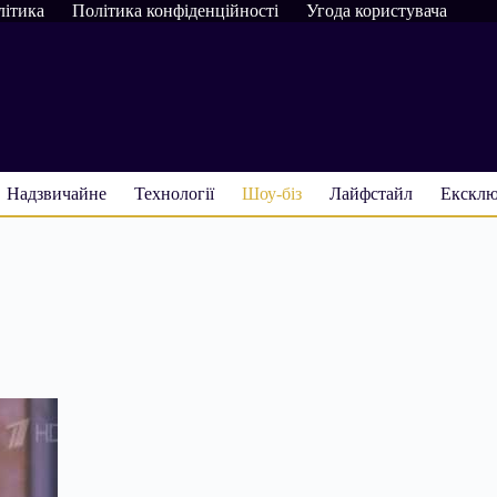
літика
Політика конфіденційності
Угода користувача
Надзвичайне
Технології
Шоу-біз
Лайфстайл
Ексклю