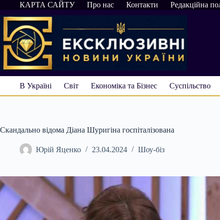
Перейти
КАРТА САЙТУ
Про нас
Контакти
Редакційна по
до
вмісту
В Україні
Світ
Економіка та Бізнес
Суспільство
Скандально відома Діана Шуригіна госпіталізована
Юрій Яценко
23.04.2024
Шоу-біз