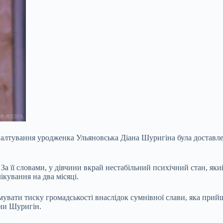
валтування уродженка Ульяновська Діана Шуригіна була доставлена
За її словами, у дівчини вкрай нестабільний психічний стан, як
лікування на
два місяці.
увати тиску громадськості внаслідок сумнівної слави, яка прийш
ани Шуригін.