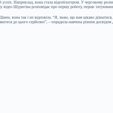
 успіх. Наприклад, вона стала відеоблогером. У черговому ролику
у відео Шуригіна розповідає про першу роботу, першє татуюванн
ани, вона так і не відповіла. “Я, знаю, що вам цікаво дізнатися,
авитеся до цього серйозно”, – порадила навчена різним досвідом 