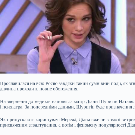
Прославилася на всю Росію завдяки такий сумнівній події, як зг
дівчина проходить повне обстеження.
На зверненні до медиків наполягла матір Діани Шуригін Наталя. 
і психіатра. За попередніми даними, Шуригін буде призначення 
Як припускають користувачі Мережі, Діана вже не в змозі витрим
присвяченим згвалтування, а потім і феномену популярності Ді