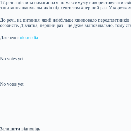
17-річна дівчина намагається по максимуму використовувати свій
запитання шанувальників під хештегом #перший раз. У коротком
До речі, на питання, який найбільше хвилювало передплатників Ді
особисте. Дівчатка, перший раз – це дуже відповідально, тому ст
Джерело:
ukr.media
Submit Rating
Rate this item:
No votes yet.
Submit Rating
Rate this item:
No votes yet.
Залишити відповідь