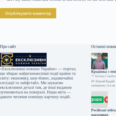
Опублікувати коментар
Про сайт
Останні нови
«Ексклюзивні новини України» — портал,
Крадіжка з по
що збирає найрезонансніші події країни та
Килина Самійл
світу: економіку, шоу-бізнес, надзвичайні
## Ловкий Крадій:
ситуації та лайфстайл. Ми шукаємо
затишному селі н
ексклюзивні деталі там, де інші видання
зупиняються на поверхні. Наша мета —
давати читачам повнішу картину подій.
Російські вій
магазинах.