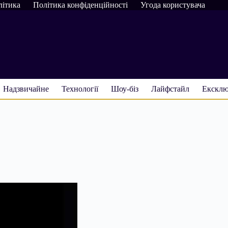
літика
Політика конфіденційності
Угода користувача
Надзвичайне
Технології
Шоу-біз
Лайфстайл
Ексклю