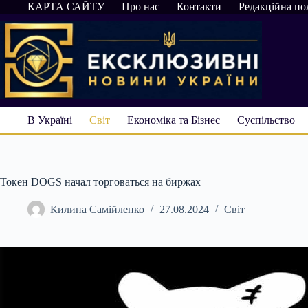
Перейти
КАРТА САЙТУ
Про нас
Контакти
Редакційна по
до
вмісту
В Україні
Світ
Економіка та Бізнес
Суспільство
Токен DOGS начал торговаться на биржах
Килина Самійленко
27.08.2024
Світ