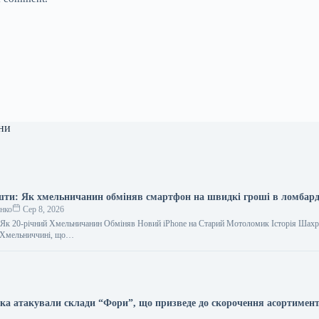
ни
шти: Як хмельничанин обміняв смартфон на швидкі гроші в ломбард
енко
Сер 8, 2026
 Як 20-річний Хмельничанин Обміняв Новий iPhone на Старий Мотоломик Історія Шахр
а Хмельниччині, що…
ська атакували склади “Фори”, що призведе до скорочення асортимент