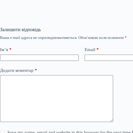
Залишити відповідь
Ваша e-mail адреса не оприлюднюватиметься.
Обов’язкові поля позначені
*
Ім’я
*
Email
*
Додати коментар
*
Save my name, email and website in this browser for the next time