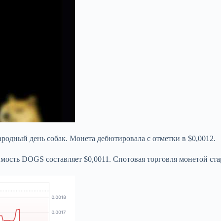
одный день собак. Монета дебютировала с отметки в $0,0012.
сть DOGS составляет $0,0011. Спотовая торговля монетой стартов