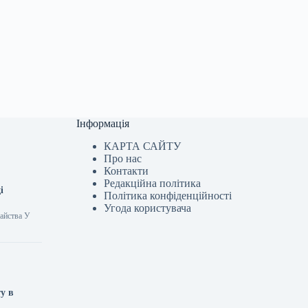
Інформація
КАРТА САЙТУ
Про нас
Контакти
Редакційна політика
і
Політика конфіденційності
Угода користувача
айства У
у в