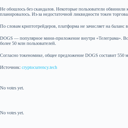
Не обошлось без скандалов. Некоторые пользователи обвинили 
планировалось. Из-за недостаточной ликвидности токен торговал
По словам криптотрейдеров, платформа не зачисляет на баланс 
DOGS — популярное мини-приложение внутри «Телеграма». Всег
более 50 млн пользователей.
Согласно токеномике, общее предложение DOGS составит 550 мл
Источник:
cryptocurrency.tech
Submit Rating
Rate this item:
No votes yet.
Submit Rating
Rate this item:
No votes yet.