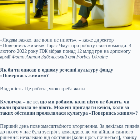
«Людям важко, але вони не ниють», – каже директор
«Повернись живим» Тарас Чмут про роботу своєї команди. З
лютого 2022 року ПЖ зібрав понад 12 млрд грн на допомогу
армії
Фото Антон Забєльський для Forbes Ukraine
Як би ти описав в одному реченні культуру фонду
«Повернись живим»?
Відданість. Це робота, якою треба жити.
Культура – це те, що ми робимо, коли ніхто не бачить, чи
коли правила не діють. Можеш пригадати кейси, коли за
таких обставин проявлялася культура «Повернись живим»?
Перший день повномасштабного вторгнення. За декілька тижнів
до нього у нас була зустріч з командою, де ми дійшли єдиного
рішення: незалежно від обставин [коли щось почнеться], зранку