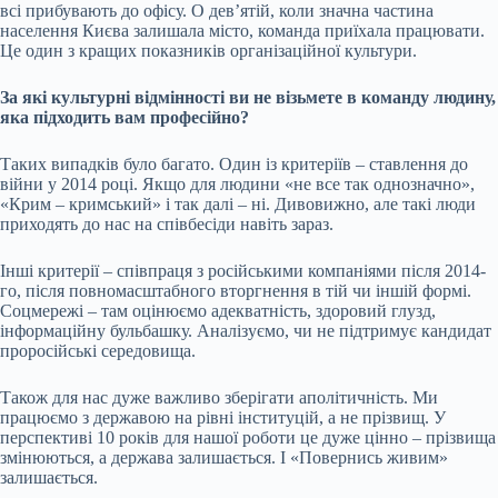
всі прибувають до офісу. О дев’ятій, коли значна частина
населення Києва залишала місто, команда приїхала працювати.
Це один з кращих показників організаційної культури.
За які культурні відмінності ви не візьмете в команду людину,
яка підходить вам професійно?
Таких випадків було багато. Один із критеріїв – ставлення до
війни у 2014 році. Якщо для людини «не все так однозначно»,
«Крим – кримський» і так далі – ні. Дивовижно, але такі люди
приходять до нас на співбесіди навіть зараз.
Інші критерії – співпраця з російськими компаніями після 2014-
го, після повномасштабного вторгнення в тій чи іншій формі.
Соцмережі – там оцінюємо адекватність, здоровий глузд,
інформаційну бульбашку. Аналізуємо, чи не підтримує кандидат
проросійські середовища.
Також для нас дуже важливо зберігати аполітичність. Ми
працюємо з державою на рівні інституцій, а не прізвищ. У
перспективі 10 років для нашої роботи це дуже цінно – прізвища
змінюються, а держава залишається. І «Повернись живим»
залишається.