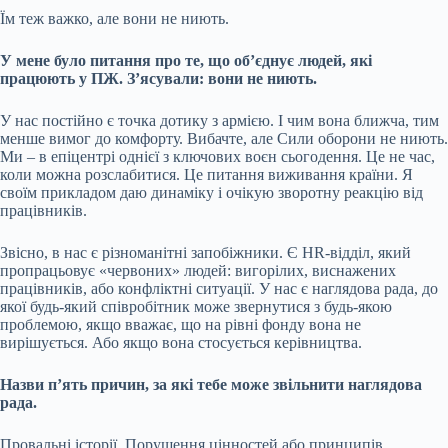
Їм теж важко, але вони не ниють.
У мене було питання про те, що обʼєднує людей, які
працюють у ПЖ. З’ясували: вони не ниють.
У нас постійно є точка дотику з армією. І чим вона ближча, тим
менше вимог до комфорту. Вибачте, але Сили оборони не ниють.
Ми – в епіцентрі однієї з ключових воєн сьогодення. Це не час,
коли можна розслабитися. Це питання виживання країни. Я
своїм прикладом даю динаміку і очікую зворотну реакцію від
працівників.
Звісно, в нас є різноманітні запобіжники. Є HR-відділ, який
пропрацьовує «червоних» людей: вигорілих, виснажених
працівників, або конфліктні ситуації. У нас є наглядова рада, до
якої будь-який співробітник може звернутися з будь-якою
проблемою, якщо вважає, що на рівні фонду вона не
вирішується. Або якщо вона стосується керівництва.
Назви п’ять причин, за які тебе може звільнити наглядова
рада.
Провальні історії. Порушення цінностей або принципів