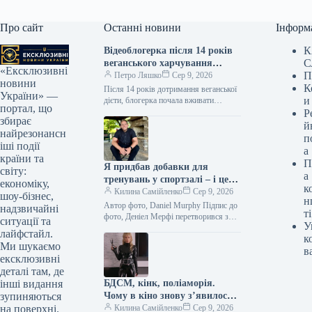
Про сайт
Останні новини
Інформ
К
Відеоблогерка після 14 років
С
веганського харчування
«Ексклюзивні
П
скуштувала стейк і плакала:
Петро Ляшко
Сер 9, 2026
новини
К
про що вона розповіла
Після 14 років дотримання веганської
України» —
и
дієти, блогерка почала вживати
портал, що
продукти тваринного походження, а її
Р
збирає
реакція на стейк спантеличила
й
найрезонансн
підписників. Love…
п
іші події
а
країни та
П
Я придбав добавки для
світу:
а
тренувань у спортзалі – і це
економіку,
к
спричинило в мене психоз.
Килина Самійленко
Сер 9, 2026
шоу-бізнес,
н
Автор фото, Daniel Murphy Підпис до
надзвичайні
ті
фото, Деніел Мерфі перетворився з
ситуації та
У
люблячого чоловіка на людину, яка
лайфстайл.
к
вважала, що його родина…
Ми шукаємо
в
ексклюзивні
деталі там, де
БДСМ, кінк, поліаморія.
інші видання
Чому в кіно знову з’явилося
зупиняються
більше сексу
Килина Самійленко
Сер 9, 2026
на поверхні.