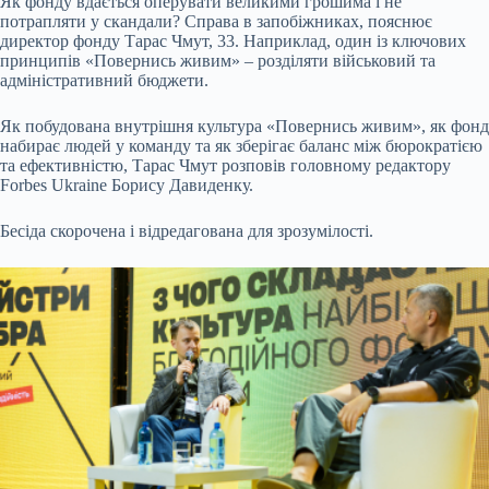
Як фонду вдається оперувати великими грошима і не
потрапляти у скандали? Справа в запобіжниках, пояснює
директор фонду Тарас Чмут, 33. Наприклад, один із ключових
принципів «Повернись живим» – розділяти військовий та
адміністративний бюджети.
Як побудована внутрішня культура «Повернись живим», як фонд
набирає людей у команду та як зберігає баланс між бюрократією
та ефективністю, Тарас Чмут розповів головному редактору
Forbes Ukraine Борису Давиденку.
Бесіда скорочена і відредагована для зрозумілості.