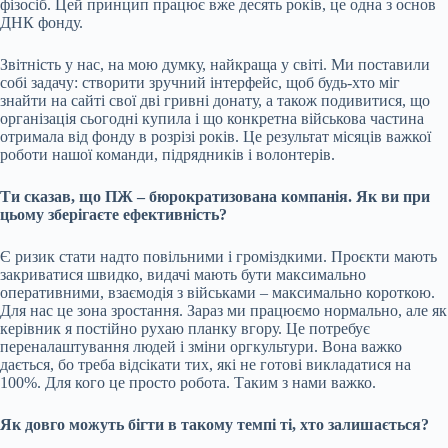
фізосіб. Цей принцип працює вже десять років, це одна з основ
ДНК фонду.
Звітність у нас, на мою думку, найкраща у світі. Ми поставили
собі задачу: створити зручний інтерфейс, щоб будь-хто міг
знайти на сайті свої дві гривні донату, а також подивитися, що
організація сьогодні купила і що конкретна військова частина
отримала від фонду в розрізі років. Це результат місяців важкої
роботи нашої команди, підрядників і волонтерів.
Ти сказав, що ПЖ – бюрократизована компанія. Як ви при
цьому зберігаєте ефективність?
Є ризик стати надто повільними і громіздкими. Проєкти мають
закриватися швидко, видачі мають бути максимально
оперативними, взаємодія з військами –
максимально короткою.
Для нас це зона зростання. Зараз ми працюємо нормально, але як
керівник я постійно рухаю планку вгору. Це потребує
переналаштування людей і зміни оргкультури. Вона важко
дається, бо треба відсікати тих, які не готові викладатися на
100%. Для кого це просто робота. Таким з нами важко.
Як довго можуть бігти в такому темпі ті, хто залишається?