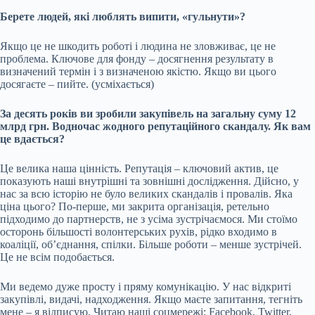
Берете людей, які люблять випити, «гульнути»?
Якщо це не шкодить роботі і людина не зловживає, це не
проблема. Ключове для фонду – досягнення результату в
визначений термін і з визначеною якістю. Якщо ви цього
досягаєте – пийте. (усміхається)
За десять років ви зробили закупівель на загальну суму 12
млрд грн. Водночас
жодного репутаційного скандалу. Як вам
це вдається?
Це велика наша цінність. Репутація – ключовий актив, це
показують наші внутрішні та зовнішні дослідження. Дійсно, у
нас за всю історію не було великих скандалів і провалів. Яка
ціна цього? По-перше, ми закрита організація, ретельно
підходимо до партнерств, не з усіма зустрічаємося. Ми стоїмо
осторонь більшості волонтерських рухів, рідко входимо в
коаліції, обʼєднання, спілки. Більше роботи – менше зустрічей.
Це не всім подобається.
Ми ведемо дуже просту і пряму комунікацію. У нас відкриті
закупівлі, видачі, надходження. Якщо маєте запитання, тегніть
мене – я відписую. Читаю наші соцмережі: Facebook, Twitter,