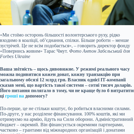
«Ми стоїмо осторонь більшості волонтерського руху, рідко
входимо в коаліції, обʼєднання, спілки. Більше роботи – менше
зустрічей. Це не всім подобається», – говорить директор фонду
«Повернись живим» Тарас Чмут.
Фото Антон Забєльський для
Forbes Ukraine
Ваша звітність – щось дивовижне. У режимі реального часу
можна подивитися кожен донат, кожну транзакцію при
загальному обсязі 12 млрд грн. Власник однієї ІТ-компанії
сказав мені, що вартість такої системи – сотні тисяч доларів.
Його питання полягало в тому, чи не краще було б витратити
ці
гроші на
допомогу?
По-перше, це не стільки коштує, бо робиться власними силами.
По-друге, у нас розділене фінансування. 100% коштів, які ми
отримуємо на армію, йдуть на Сили оборони. Адміністративний
бюджет – окремий. Він фінансується окремими партнерами,
частково – грантами від міжнародних організацій і донатами