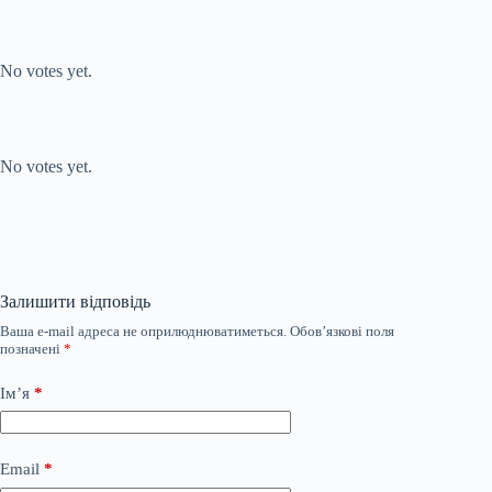
Submit Rating
Rate this item:
No votes yet.
Submit Rating
Rate this item:
No votes yet.
Залишити відповідь
Ваша e-mail адреса не оприлюднюватиметься.
Обов’язкові поля
позначені
*
Ім’я
*
Email
*