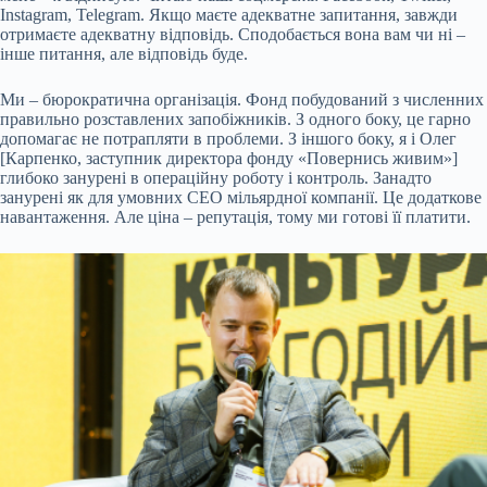
Instagram, Telegram. Якщо маєте адекватне запитання, завжди
отримаєте адекватну відповідь. Сподобається вона вам чи ні –
інше питання, але відповідь буде.
Ми – бюрократична організація. Фонд побудований з численних
правильно розставлених запобіжників. З одного боку, це гарно
допомагає не потрапляти в проблеми. З іншого боку, я і Олег
[Карпенко, заступник директора фонду «Повернись живим»]
глибоко занурені в операційну роботу і контроль. Занадто
занурені як для умовних СЕО мільярдної компанії. Це додаткове
навантаження. Але ціна – репутація, тому ми готові її платити.