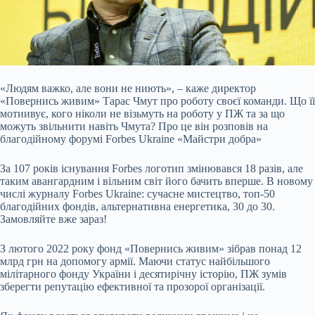
«Людям важко, але вони не ниють», – каже директор
«Повернись живим» Тарас Чмут про роботу своєї команди. Що її
мотиивує, кого ніколи не візьмуть на роботу у ПЖ та за що
можуть звільнити навіть Чмута? Про це він розповів на
благодійному форумі Forbes Ukraine «Майстри добра»
За 107 років існування Forbes логотип змінювався 18 разів, але
таким авангардним і вільним світ його бачить вперше. В новому
числі журналу Forbes Ukraine: сучасне мистецтво, топ-50
благодійних фондів, альтернативна енергетика, 30 до 30.
Замовляйте вже зараз!
З лютого 2022 року фонд «Повернись живим» зібрав понад 12
млрд грн на допомогу армії. Маючи статус найбільшого
мілітарного фонду України і десятирічну історію, ПЖ зумів
зберегти репутацію ефективної та прозорої організації.