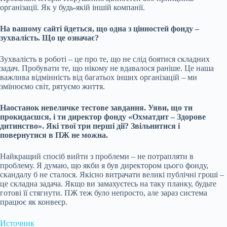
організації. Як у будь-якій іншій компанії.
На вашому сайті йдеться, що одна з цінностей фонду –
зухвалість. Що це означає?
Зухвалість в роботі – це про те, що не слід боятися складних
задач. Пробувати те, що нікому не вдавалося раніше. Це наша
важлива відмінність від багатьох інших організацій – ми
змінюємо світ, рятуємо життя.
Наостанок невеличке тестове завдання. Уяви, що ти
прокидаєшся, і ти директор фонду «Охматдит – Здорове
дитинство». Які твої три перші дії? Звільнитися і
повернутися в ПЖ не можна.
Найкращий спосіб вийти з проблеми – не потрапляти в
проблему. Я думаю, що якби я був директором цього фонду,
скандалу б не сталося. Якісно витрачати великі публічні гроші –
це складна задача. Якщо ви замахуєтесь на таку планку, будьте
готові її стягнути. ПЖ теж було непросто, але зараз система
працює як конвеєр.
Источник