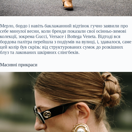
Мерло, бордо і навіть баклажанний відтінок гучно заявили про
себе минулої весни, коли бренди показали свої осінньо-зимові
колекції, зокрема Gucci, Versace і Bottega Veneta. Відтоді вся
бордова палітра перейшла з подіумів на вулиці, і, здавалося, саме
цей колір був скрізь: від структурованих сумок до розкішних
блуз та лакованих шкіряних слінгбеків.
Масивні прикраси