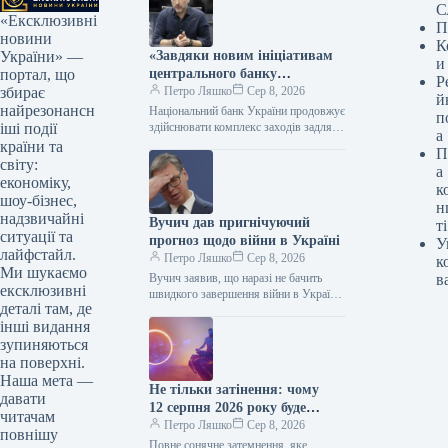
С
«Ексклюзивні
П
новини
К
«Завдяки новим ініціативам
України» —
и
центрального банку
портал, що
Р
підприємці зможуть отримати
Петро Ляшко
Сер 8, 2026
збирає
й
ширший доступ до позик», —
найрезонансн
Національний банк України продовжує
п
зазначив керівник
здійснювати комплекс заходів задля
іші події
а
збереження доступу до фінансування
Національного банку Андрій
країни та
П
компаній, які входять до стратегічно
Пишний.
світу:
а
важливих секторів економіки.…
економіку,
к
шоу-бізнес,
н
надзвичайні
Вучич дав пригнічуючий
ті
ситуації та
прогноз щодо війни в Україні
У
лайфстайл.
Петро Ляшко
Сер 8, 2026
к
Ми шукаємо
Вучич заявив, що наразі не бачить
в
ексклюзивні
швидкого завершення війни в Україні.
деталі там, де
Александар Вучич / © Associated Press
інші видання
Президент Сербії Александар…
зупиняються
на поверхні.
Наша мета —
Не тільки затінення: чому
давати
12 серпня 2026 року буде
читачам
найважливішою
Петро Ляшко
Сер 8, 2026
повнішу
астрономічною подією року
Повне сонячне затемнення, яке