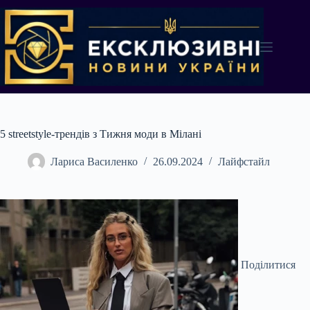
Перейти
до
вмісту
5 streetstyle-трендів з Тижня моди в Мілані
Лариса Василенко
26.09.2024
Лайфстайл
Поділитися