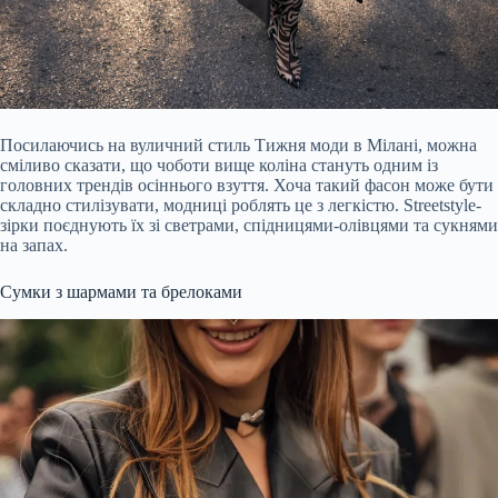
Посилаючись на вуличний стиль Тижня моди в Мілані, можна
сміливо сказати, що чоботи вище коліна стануть одним із
головних трендів осіннього взуття. Хоча такий фасон може бути
складно стилізувати, модниці роблять це з легкістю. Streetstyle-
зірки поєднують їх зі светрами, спідницями-олівцями та сукнями
на запах.
Сумки з шармами та брелоками