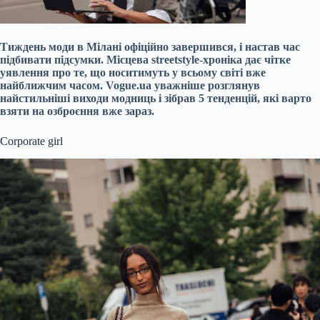
Тиждень моди в Мілані офіційно завершився, і настав час
підбивати підсумки. Місцева streetstyle-хроніка дає чітке
уявлення про те, що носитимуть у всьому світі вже
найближчим часом. Vogue.ua уважніше розглянув
найстильніші виходи модниць і зібрав 5 тенденцій, які варто
взяти на озброєння вже зараз.
Corporate girl