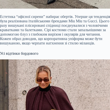
Естетика “офісної сирени” набирає обертів. Уперше ця тенденція
була реалізована італійськими брендами Miu Miu та Gucci. Цього
разу вишукані плісировані спідниці поєднувалися з чоловічими
краватками та балетками. Сірі костюми стали запальнішими за
допомогою блуз з глибоким вирізом і окулярів для читання.
Кожен образ доводив, що корпоративна уніформа може бути
вишуканою, якщо черпати натхнення зі стилю міланців.
Усі відтінки бордового