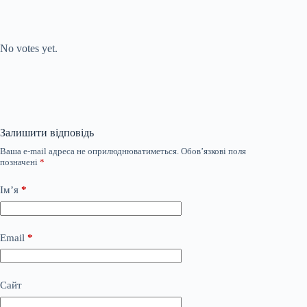
Submit Rating
Rate this item:
No votes yet.
Залишити відповідь
Ваша e-mail адреса не оприлюднюватиметься.
Обов’язкові поля
позначені
*
Ім’я
*
Email
*
Сайт