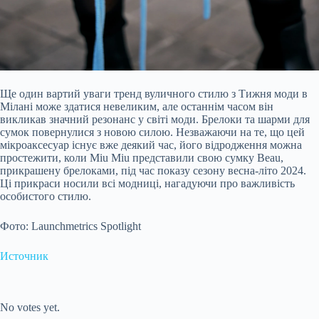
Ще один вартий уваги тренд вуличного стилю з Тижня моди в
Мілані може здатися невеликим, але останнім часом він
викликав значний резонанс у світі моди. Брелоки та шарми для
сумок повернулися з новою силою. Незважаючи на те, що цей
мікроаксесуар існує вже деякий час, його відродження можна
простежити, коли Miu Miu представили свою сумку Beau,
прикрашену брелоками, під час показу сезону весна-літо 2024.
Ці прикраси носили всі модниці, нагадуючи про важливість
особистого стилю.
Фото: Launchmetrics Spotlight
Источник
Submit Rating
Rate this item:
No votes yet.