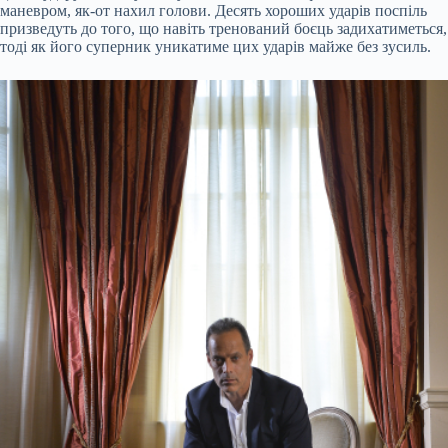
маневром, як-от нахил голови. Десять хороших ударів поспіль
призведуть до того, що навіть тренований боєць задихатиметься,
тоді як його суперник уникатиме цих ударів майже без зусиль.