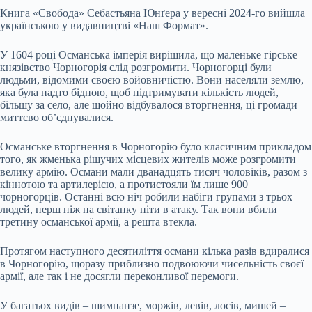
Книга «Свобода» Себастьяна Юнґера у вересні 2024-го вийшла
українською у видавництві «Наш Формат».
У 1604 році Османська імперія вирішила, що маленьке гірське
князівство Чорногорія слід розгромити. Чорногорці були
людьми, відомими своєю войовничістю. Вони населяли землю,
яка була надто бідною, щоб підтримувати кількість людей,
більшу за село, але щойно відбувалося вторгнення, ці громади
миттєво об’єднувалися.
Османське вторгнення в Чорногорію було класичним прикладом
того, як жменька рішучих місцевих жителів може розгромити
велику армію. Османи мали дванадцять тисяч чоловіків, разом з
кіннотою та артилерією, а протистояли їм лише 900
чорногорців. Останні всю ніч робили набіги групами з трьох
людей, перш ніж на світанку піти в атаку. Так вони вбили
третину османської армії, а решта втекла.
Протягом наступного десятиліття османи кілька разів вдиралися
в Чорногорію, щоразу приблизно подвоюючи чисельність своєї
армії, але так і не досягли переконливої перемоги.
У багатьох видів – шимпанзе, моржів, левів, лосів, мишей –