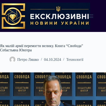
Перейти
до
вмісту
Як малій армії перемогти велику. Книга “Свобода”
Себастьяна Юнґера
Петро Ляшко
04.10.2024
Технології