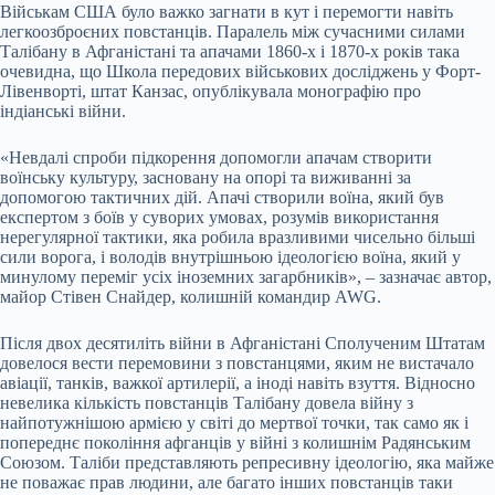
Військам США було важко загнати в кут і перемогти навіть
легкоозброєних повстанців. Паралель між сучасними силами
Талібану в Афганістані та апачами 1860-х і 1870-х років така
очевидна, що Школа передових військових досліджень у Форт-
Лівенворті, штат Канзас, опублікувала монографію про
індіанські війни.
«Невдалі спроби підкорення допомогли апачам створити
воїнську культуру, засновану на опорі та виживанні за
допомогою тактичних дій. Апачі створили воїна, який був
експертом з боїв у суворих умовах, розумів використання
нерегулярної тактики, яка робила вразливими чисельно більші
сили ворога, і володів внутрішньою ідеологією воїна, який у
минулому переміг усіх іноземних загарбників», – зазначає автор,
майор Стівен Снайдер, колишній командир AWG.
Після двох десятиліть війни в Афганістані Сполученим Штатам
довелося вести перемовини з повстанцями, яким не вистачало
авіації, танків, важкої артилерії, а іноді навіть взуття. Відносно
невелика кількість повстанців Талібану довела війну з
найпотужнішою армією у світі до мертвої точки, так само як і
попереднє покоління афганців у війні з колишнім Радянським
Союзом. Таліби представляють репресивну ідеологію, яка майже
не поважає прав людини, але багато інших повстанців таки