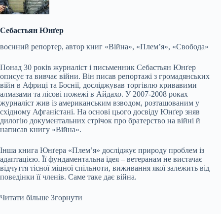
Себастьян Юнґер
воєнний репортер, автор книг «Війна», «Племʼя», «Свобода»
Понад 30 років журналіст і письменник Себастьян Юнґер
описує та вивчає війни. Він писав репортажі з громадянських
війн в Африці та Боснії, досліджував торгівлю кривавими
алмазами та лісові пожежі в Айдахо. У 2007-2008 роках
журналіст жив із американським взводом, розташованим у
східному Афганістані. На основі цього досвіду Юнґер зняв
дилогію документальних стрічок про братерство на війні й
написав книгу «Війна».
Інша книга Юнґера «Племʼя» досліджує природу проблем із
адаптацією. Її фундаментальна ідея – ветеранам не вистачає
відчуття тісної міцної спільноти, виживання якої залежить від
поведінки її членів. Саме таке дає війна.
Читати більше
Згорнути