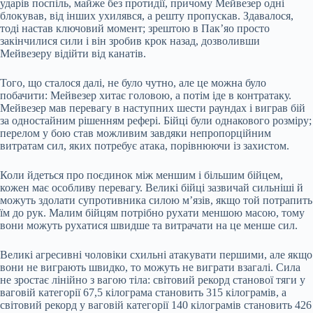
ударів поспіль, майже без протидії, причому Мейвезер одні
блокував, від інших ухилявся, а решту пропускав. Здавалося,
тоді настав ключовий момент; зрештою в Пак’яо просто
закінчилися сили і він зробив крок назад, дозволивши
Мейвезеру відійти від канатів.
Того, що сталося далі, не було чутно, але це можна було
побачити: Мейвезер хитає головою, а потім іде в контратаку.
Мейвезер мав перевагу в наступних шести раундах і виграв бій
за одностайним рішенням рефері. Бійці були однакового розміру;
перелом у бою став можливим завдяки непропорційним
витратам сил, яких потребує атака, порівнюючи із захистом.
Коли йдеться про поєдинок між меншим і більшим бійцем,
кожен має особливу перевагу. Великі бійці зазвичай сильніші й
можуть здолати супротивника силою м’язів, якщо той потрапить
їм до рук. Малим бійцям потрібно рухати меншою масою, тому
вони можуть рухатися швидше та витрачати на це менше сил.
Великі агресивні чоловіки схильні атакувати першими, але якщо
вони не виграють швидко, то можуть не виграти взагалі. Сила
не зростає лінійно з вагою тіла: світовий рекорд станової тяги у
ваговій категорії 67,5 кілограма становить 315 кілограмів, а
світовий рекорд у ваговій категорії 140 кілограмів становить 426