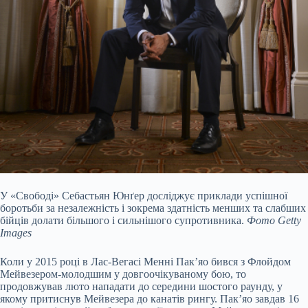
У «Свободі» Себастьян Юнґер досліджує приклади успішної
боротьби за незалежність і зокрема здатність менших та слабших
бійців долати більшого і сильнішого супротивника.
Фото Getty
Images
Коли у 2015 році в Лас-Вегасі Менні Пак’яо бився з Флойдом
Мейвезером-молодшим у довгоочікуваному бою, то
продовжував люто нападати до середини шостого раунду, у
якому притиснув Мейвезера до канатів рингу. Пак’яо завдав 16