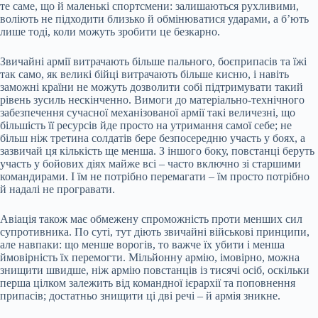
те саме, що й маленькі спортсмени: залишаються рухливими,
воліють не підходити близько й обмінюватися ударами, а б’ють
лише тоді, коли можуть зробити це безкарно.
Звичайні армії витрачають більше пального, боєприпасів та їжі
так само, як великі бійці витрачають більше кисню, і навіть
заможні країни не можуть дозволити собі підтримувати такий
рівень зусиль нескінченно. Вимоги до матеріально-технічного
забезпечення сучасної механізованої армії такі величезні, що
більшість її ресурсів йде просто на утримання самої себе; не
більш ніж третина солдатів бере безпосередню участь у боях, а
зазвичай ця кількість ще менша. З іншого боку, повстанці беруть
участь у бойових діях майже всі – часто включно зі старшими
командирами. І їм не потрібно перемагати – їм просто потрібно
й надалі не програвати.
Авіація також має обмежену спроможність проти менших сил
супротивника. По суті, тут діють звичайні військові принципи,
але навпаки: що менше ворогів, то важче їх убити і менша
ймовірність їх перемогти. Мільйонну армію, імовірно, можна
знищити швидше, ніж армію повстанців із тисячі осіб, оскільки
перша цілком залежить від командної ієрархії та поповнення
припасів; достатньо знищити ці дві речі – й армія зникне.