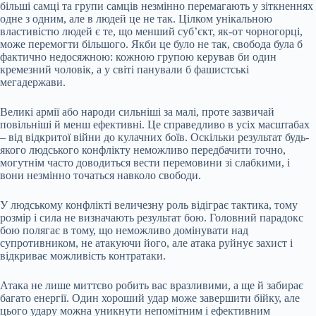
більші самці та групи самців незмінно перемагають у зіткненнях
одне з одним, але в людей це не так. Цілком унікальною
властивістю людей є те, що менший суб’єкт, як-от чорногорці,
може перемогти більшого. Якби це було не так, свобода була б
фактично недосяжною: кожною групою керував би один
кремезний чоловік, а у світі панували б фашистські
мегадержави.
Великі армії або народи сильніші за малі, проте зазвичай
повільніші й менш ефективні. Це справедливо в усіх масштабах
– від відкритої війни до кулачних боїв. Оскільки результат будь-
якого людського конфлікту неможливо передбачити точно,
могутнім часто доводиться вести перемовини зі слабкими, і
вони незмінно точаться навколо свободи.
У людському конфлікті величезну роль відіграє тактика, тому
розмір і сила не визначають результат бою. Головний парадокс
бою полягає в тому, що неможливо домінувати над
супротивником, не атакуючи його, але атака руйнує захист і
відкриває можливість контратаки.
Атака не лише миттєво робить вас вразливими, а ще й забирає
багато енергії. Один хороший удар може завершити бійку, але
цього удару можна уникнути непомітним і ефективним