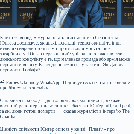
Книга «Свобода» журналіста та письменника Себастьяна
Юнґера досліджує, як апачі, ірландці, герцеговинці та інші
невеликі народи століттями протистояли могутнішим
загарбникам. Юнґер переконаний: унікальною властивістю
людського конфлікту є те, що маленька громада або армія може
перемогти велику. Ключ до перемоги – у тактиці. Як Давіду
перемогти Голіафа?
📲 Forbes Ukraine у WhatsApp. Підписуйтесь й читайте головне
про бізнес та економіку
Спільнота і свобода – дві головні людські цінності, вважає
воєнний репортер і письменник Себастьян Юнґер. «Це дві речі,
за які люди готові померти», – сказав журналіст в інтерв’ю The
Guardian.
Цінність спільноти Юнґер описав у книзі «Племʼя» про