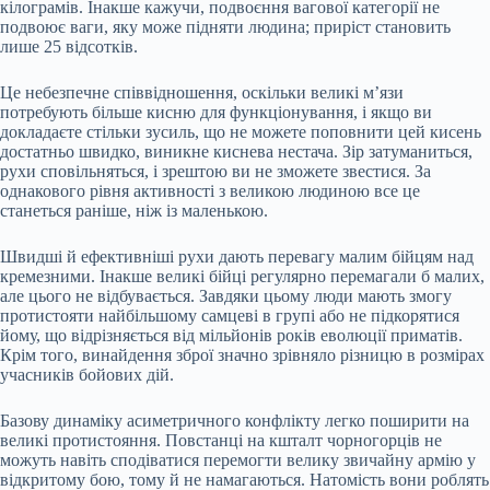
кілограмів. Інакше кажучи, подвоєння вагової категорії не
подвоює ваги, яку може підняти людина; приріст становить
лише 25 відсотків.
Це небезпечне співвідношення, оскільки великі м’язи
потребують більше кисню для функціонування, і якщо ви
докладаєте стільки зусиль, що не можете поповнити цей кисень
достатньо швидко, виникне киснева нестача. Зір затуманиться,
рухи сповільняться, і зрештою ви не зможете звестися. За
однакового рівня активності з великою людиною все це
станеться раніше, ніж із маленькою.
Швидші й ефективніші рухи дають перевагу малим бійцям над
кремезними. Інакше великі бійці регулярно перемагали б малих,
але цього не відбувається. Завдяки цьому люди мають змогу
протистояти найбільшому самцеві в групі або не підкорятися
йому, що відрізняється від мільйонів років еволюції приматів.
Крім того, винайдення зброї значно зрівняло різницю в розмірах
учасників бойових дій.
Базову динаміку асиметричного конфлікту легко поширити на
великі протистояння. Повстанці на кшталт чорногорців не
можуть навіть сподіватися перемогти велику звичайну армію у
відкритому бою, тому й не намагаються. Натомість вони роблять