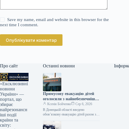
Save my name, email and website in this browser for the
next time I comment.
Опублікувати коментар
Про сайт
Останні новини
Інформ
«Ексклюзивні
новини
Примусову евакуацію дітей
України» —
оголосили з найнебезпечніших
портал, що
районів Краматорська та двох
Ксенія Бойченко
Сер 6, 2026
збирає
сусідніх селищ.
найрезонансн
В Донецькій області введено
обов’язкову евакуацію дітей разом з
іші події
батьками з населених пунктів
країни та
Красноторка й Біленьке, а також з
світу:
найбільш…