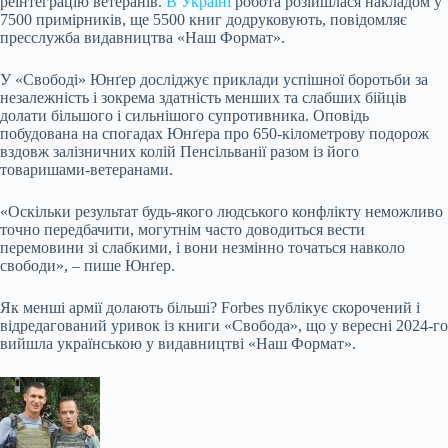
реінтеграцію ветеранів.
В Україні
робота розійшлася накладом у
7500 примірників, ще 5500 книг додруковують, повідомляє
пресслужба видавництва «Наш Формат».
У «Свободі» Юнґер досліджує приклади успішної боротьби за
незалежність і зокрема здатність менших та слабших бійців
долати більшого і сильнішого супротивника. Оповідь
побудована на спогадах Юнґера про 650-кілометрову подорож
вздовж залізничних колій Пенсільванії разом із його
товаришами-ветеранами.
«Оскільки результат будь-якого людського конфлікту неможливо
точно передбачити, могутнім часто доводиться вести
перемовини зі слабкими, і вони незмінно точаться навколо
свободи», – пише Юнґер.
Як менші армії долають більші? Forbes публікує скорочений і
відредагований уривок із книги «Свобода», що у вересні 2024-го
вийшла українською у видавництві «Наш Формат».