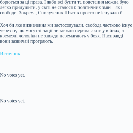
борються за ці права. І якби всі бунти та повстання можна було
легко придушити, у світі не сталося б політичних змін – як і
свободи. Зокрема, Сполучених Штатів просто не існувало б.
Хоч би яке визначення ми застосовували, свобода частково існує
через те, що могутні нації не завжди перемагають у війнах, а
кремезні чоловіки не завжди перемагають у боях. Насправді
вони зазвичай програють.
Источник
Submit Rating
Rate this item:
No votes yet.
Submit Rating
Rate this item:
No votes yet.