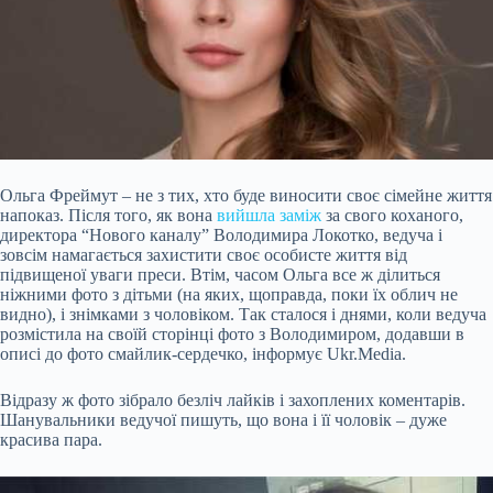
Ольга Фреймут – не з тих, хто буде виносити своє сімейне життя
напоказ. Після того, як вона
вийшла заміж
за свого коханого,
директора “Нового каналу” Володимира Локотко, ведуча і
зовсім намагається захистити своє особисте життя від
підвищеної уваги преси. Втім, часом Ольга все ж ділиться
ніжними фото з дітьми (на яких, щоправда, поки їх облич не
видно), і знімками з чоловіком. Так сталося і днями, коли ведуча
розмістила на своїй сторінці фото з Володимиром, додавши в
описі до фото
смайлик-сердечко, інформує Ukr.Media.
Відразу ж фото зібрало безліч лайків і захоплених коментарів.
Шанувальники ведучої пишуть, що вона і її чоловік – дуже
красива пара.