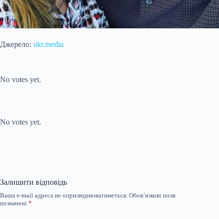
Джерело:
ukr.media
Submit Rating
Rate this item:
No votes yet.
Submit Rating
Rate this item:
No votes yet.
Залишити відповідь
Ваша e-mail адреса не оприлюднюватиметься.
Обов’язкові поля
позначені
*