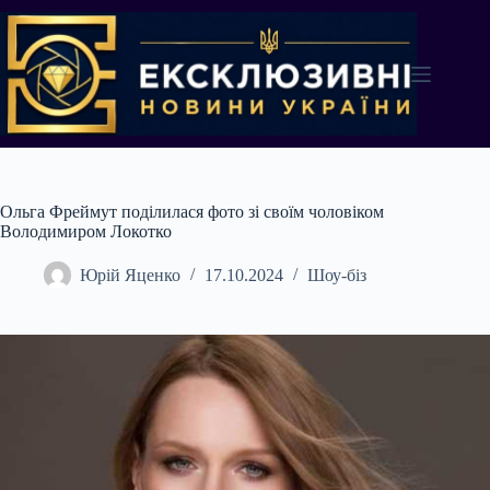
Перейти
до
вмісту
Ольга Фреймут поділилася фото зі своїм чоловіком
Володимиром Локотко
Юрій Яценко
17.10.2024
Шоу-біз