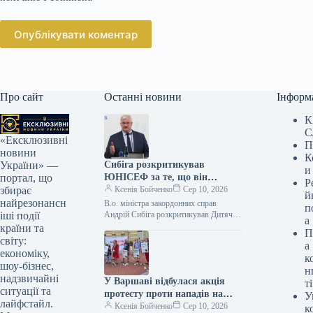
Опублікувати коментар
Про сайт
Останні новини
Інформ
К
С
«Ексклюзивні
П
новини
К
Сибіга розкритикував
України» —
и
ЮНІСЕФ за те, що він
портал, що
Р
поставив в один ряд агресора
Ксенія Бойченко
Сер 10, 2026
збирає
й
та жертву, а також за заяви
найрезонансн
В.о. міністра закордонних справ
п
щодо загибелі дітей в Україні
Андрій Сибіга розкритикував Дитячий
іші події
а
фонд ООН (ЮНІСЕФ) за заяву від 4
та Росії.
країни та
П
серпня про загиблих і поранених…
світу:
а
економіку,
к
шоу-бізнес,
н
надзвичайні
У Варшаві відбулася акція
ті
ситуації та
протесту проти нападів на
У
лайфстайл.
громадян України, під час
Ксенія Бойченко
Сер 10, 2026
к