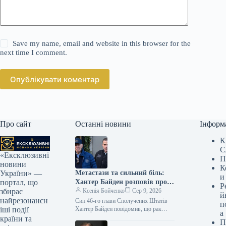
Save my name, email and website in this browser for the
next time I comment.
Опублікувати коментар
Про сайт
Останні новини
Інформ
К
С
«Ексклюзивні
П
новини
К
Метастази та сильний біль:
України» —
и
Хантер Байден розповів про
портал, що
Р
погіршення здоров’я батька-
Ксенія Бойченко
Сер 9, 2026
збирає
й
онкохворого
найрезонансн
Син 46-го глави Сполучених Штатів
п
Хантер Байден повідомив, що рак
іші події
а
простати у його батька Джо Байдена
країни та
П
дав ускладнення на кістки…