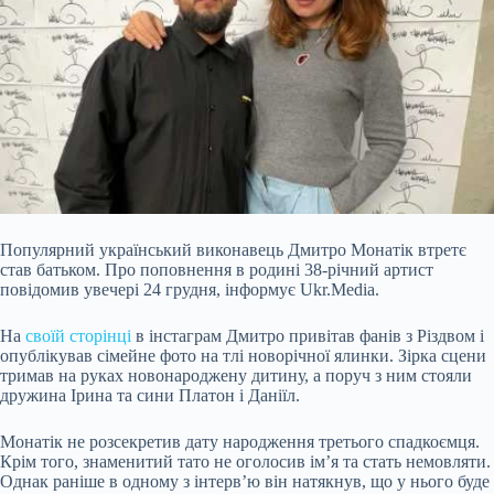
Популярний український виконавець Дмитро Монатік втретє
став батьком. Про поповнення в родині 38-річний артист
повідомив увечері 24 грудня, інформує Ukr.Media.
На
своїй сторінці
в інстаграм Дмитро привітав фанів з Різдвом і
опублікував сімейне фото на тлі новорічної ялинки. Зірка сцени
тримав на руках новонароджену дитину, а поруч з ним стояли
дружина Ірина та сини Платон і Даніїл.
Монатік не розсекретив дату народження третього спадкоємця.
Крім того, знаменитий тато не оголосив ім’я та
стать немовляти.
Однак раніше в одному з інтерв’ю він натякнув, що у нього буде