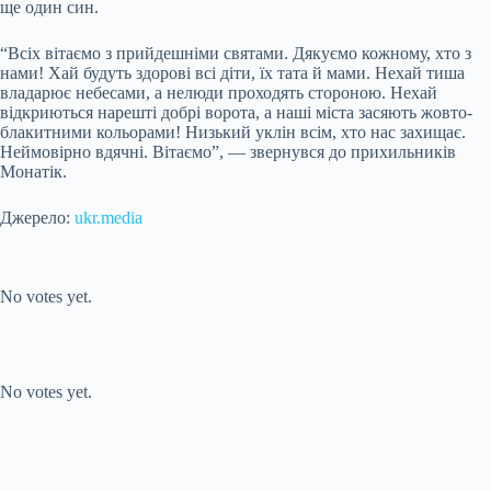
ще один син.
“Всіх вітаємо з прийдешніми святами. Дякуємо кожному, хто з
нами! Хай будуть здорові всі діти, їх тата й мами. Нехай тиша
владарює небесами, а нелюди проходять стороною. Нехай
відкриються нарешті добрі ворота, а наші міста засяють жовто-
блакитними кольорами! Низький уклін всім, хто нас захищає.
Неймовірно вдячні. Вітаємо”, — звернувся до прихильників
Монатік.
Джерело:
ukr.media
Submit Rating
Rate this item:
No votes yet.
Submit Rating
Rate this item:
No votes yet.