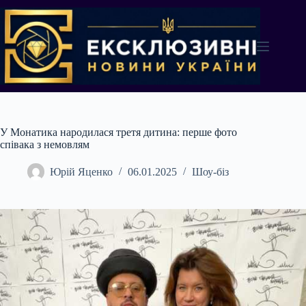
Перейти
до
вмісту
У Монатика народилася третя дитина: перше фото
співака з немовлям
Юрій Яценко
06.01.2025
Шоу-біз