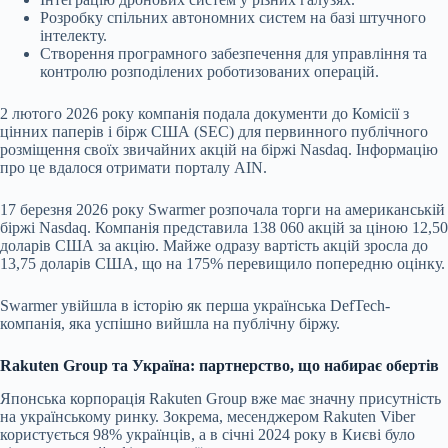
Розробку спільних автономних систем на базі штучного
інтелекту.
Створення програмного забезпечення для управління та
контролю розподілених роботизованих операцій.
2 лютого 2026 року компанія подала документи до Комісії з
цінних паперів і бірж США (SEC) для первинного публічного
розміщення своїх звичайних акцій на біржі Nasdaq. Інформацію
про це вдалося отримати порталу AIN.
17 березня 2026 року Swarmer розпочала торги на американській
біржі Nasdaq. Компанія представила 138 060 акцій за ціною 12,50
доларів США за акцію. Майже одразу вартість акцій зросла до
13,75 доларів США, що на 175% перевищило попередню оцінку.
Swarmer увійшла в історію як перша українська DefTech-
компанія, яка успішно вийшла на публічну біржу.
Rakuten Group та Україна: партнерство, що набирає обертів
Японська корпорація Rakuten Group вже має значну присутність
на українському ринку. Зокрема, месенджером Rakuten Viber
користується 98% українців, а в січні 2024 року в Києві було