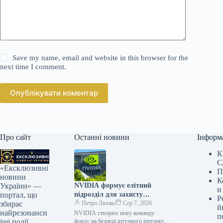
Save my name, email and website in this browser for the
next time I comment.
Опублікувати коментар
Про сайт
Останні новини
Інформ
К
С
«Ексклюзивні
П
новини
К
NVIDIA формує елітний
України» —
и
підрозділ для захисту
портал, що
Р
передових ШІ-технологій
Петро Ляшко
Сер 7, 2026
збирає
й
найрезонансн
NVIDIA створює нову команду:
п
фокус на безпеці штучного інтелекту
іші події