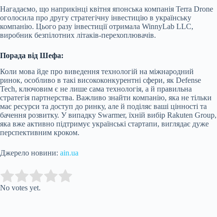
Нагадаємо, що наприкінці квітня японська компанія Terra Drone
оголосила про другу стратегічну інвестицію в українську
компанію. Цього разу інвестиції отримала WinnyLab LLC,
виробник безпілотних літаків-перехоплювачів.
Порада від Шефа:
Коли мова йде про виведення технологій на міжнародний
ринок, особливо в такі висококонкурентні сфери, як Defense
Tech, ключовим є не лише сама технологія, а й правильна
стратегія партнерства. Важливо знайти компанію, яка не тільки
має ресурси та доступ до ринку, але й поділяє ваші цінності та
бачення розвитку. У випадку Swarmer, їхній вибір Rakuten Group,
яка вже активно підтримує українські стартапи, виглядає дуже
перспективним кроком.
Джерело новини:
ain.ua
Submit Rating
Rate this item:
No votes yet.