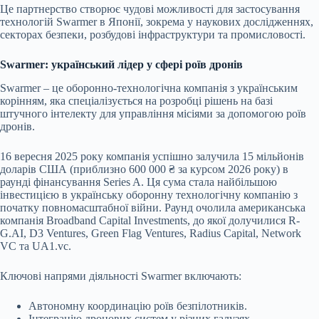
Це партнерство створює чудові можливості для застосування
технологій Swarmer в Японії, зокрема у наукових дослідженнях,
секторах безпеки, розбудові інфраструктури та промисловості.
Swarmer: український лідер у сфері роїв дронів
Swarmer – це оборонно-технологічна компанія з українським
корінням, яка спеціалізується на розробці рішень на базі
штучного інтелекту для управління місіями за допомогою роїв
дронів.
16 вересня 2025 року компанія успішно залучила 15 мільйонів
доларів США (приблизно 600 000 ₴ за курсом 2026 року) в
раунді фінансування Series A. Ця сума стала найбільшою
інвестицією в українську оборонну технологічну компанію з
початку повномасштабної війни. Раунд очолила американська
компанія Broadband Capital Investments, до якої долучилися R-
G.AI, D3 Ventures, Green Flag Ventures, Radius Capital, Network
VC та UA1.vc.
Ключові напрями діяльності Swarmer включають:
Автономну координацію роїв безпілотників.
Інтеграцію дронових систем у різних галузях.