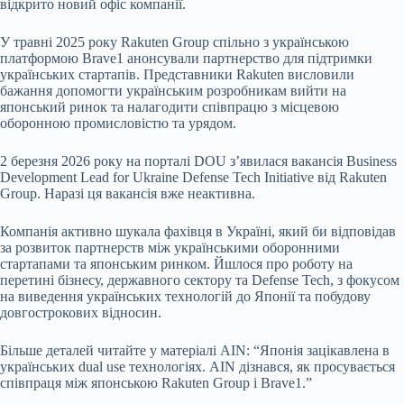
відкрито новий офіс компанії.
У травні 2025 року Rakuten Group спільно з українською
платформою Brave1 анонсували партнерство для підтримки
українських стартапів. Представники Rakuten висловили
бажання допомогти українським розробникам вийти на
японський ринок та налагодити співпрацю з місцевою
оборонною промисловістю та урядом.
2 березня 2026 року на порталі DOU з’явилася вакансія Business
Development Lead for Ukraine Defense Tech Initiative від Rakuten
Group. Наразі ця вакансія вже неактивна.
Компанія активно шукала фахівця в Україні, який би відповідав
за розвиток партнерств між українськими оборонними
стартапами та японським ринком. Йшлося про роботу на
перетині бізнесу, державного сектору та Defense Tech, з фокусом
на виведення українських технологій до Японії та побудову
довгострокових відносин.
Більше деталей читайте у матеріалі AIN: “Японія зацікавлена в
українських dual use технологіях. AIN дізнався, як просувається
співпраця між японською Rakuten Group і Brave1.”