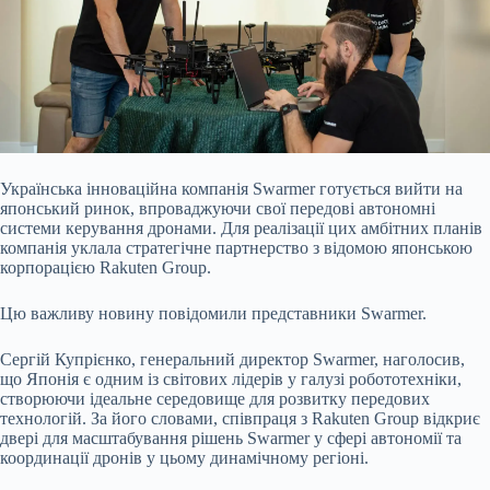
Українська інноваційна компанія Swarmer готується вийти на
японський ринок, впроваджуючи свої передові автономні
системи керування дронами. Для реалізації цих амбітних планів
компанія уклала стратегічне партнерство з відомою японською
корпорацією Rakuten Group.
Цю важливу новину повідомили представники Swarmer.
Сергій Купрієнко, генеральний директор Swarmer, наголосив,
що Японія є одним із світових лідерів у галузі робототехніки,
створюючи ідеальне середовище для розвитку передових
технологій. За його словами, співпраця з Rakuten Group відкриє
двері для масштабування рішень Swarmer у сфері автономії та
координації дронів у цьому динамічному регіоні.