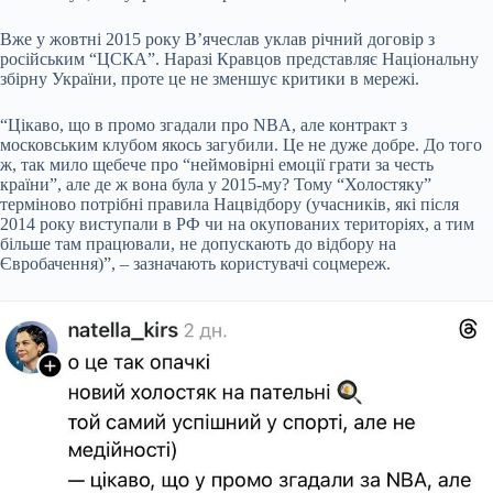
Вже у жовтні 2015 року В’ячеслав уклав річний договір з
російським “ЦСКА”. Наразі Кравцов представляє Національну
збірну України, проте це не зменшує критики в мережі.
“Цікаво, що в промо згадали про NBA, але контракт з
московським клубом якось загубили. Це не дуже добре. До того
ж, так мило щебече про “неймовірні емоції грати за честь
країни”, але де ж вона була у 2015-му? Тому “Холостяку”
терміново потрібні правила Нацвідбору (учасників, які після
2014 року виступали в РФ чи на окупованих територіях, а тим
більше там працювали, не допускають до відбору на
Євробачення)”, – зазначають користувачі соцмереж.