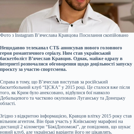
Фото з Instagram В’ячеслава Кравцова
Посилання скопійовано
Нещодавно телеканал СТБ анонсував нового головного
героя романтичного серіалу. Ним став український
баскетболіст В’ячеслав Кравцов. Однак, майже одразу в
інтернеті розпочалися обговорення щодо доцільності запуску
проєкту за участю спортсмена.
Справа в тому, що В’ячеслав виступав за російський
баскетбольний клуб “ЦСКА” у 2015 році. Це сталося вже після
того, як Крим було анексовано, відбулися бої навколо
Дебальцевого та частково окуповано Луганську та Донецьку
області.
Згідно з відкритою інформацією, Кравцов влітку 2015 року став
вільним агентом. Він брав участь у Київському марафоні на
дистанції 2 кілометри “БіжіДопоможі”, де повідомив, що шукає
новий клуб, але українські варіанти його не цікавлять.