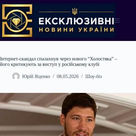
Перейти
до
вмісту
Інтернет-скандал спалахнув через нового “Холостяка” –
його критикують за виступ у російському клубі
Юрій Яценко
08.05.2026
Шоу-біз