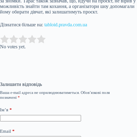
за зйомки. Тарас також зазначав, що, йдучи на проєкт, не вірив у
можливість знайти там кохання, а організатори шоу допомагали
йому обирати дівчат, які залишатимуть проєкт.
Дізнатися більше на:
tabloid.pravda.com.ua
Submit Rating
Rate this item:
No votes yet.
Залишити відповідь
Ваша e-mail адреса не оприлюднюватиметься.
Обов’язкові поля
позначені
*
Ім’я
*
Email
*