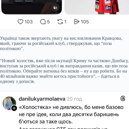
Українці також звертають увагу на висловлювання Кравцова,
який, граючи за російський клуб, стверджував, що “поза
політикою”.
“Новий холостяк, вже після окупації Криму та частково Донбасу,
виступав за російський клуб і як виправдання казав, що він поза
політикою. Обирайте ватника без мізків – ну а що робити. Бо на
40 мільйонів важко знайти когось пристойного”, – йдеться в
одному з дописів.