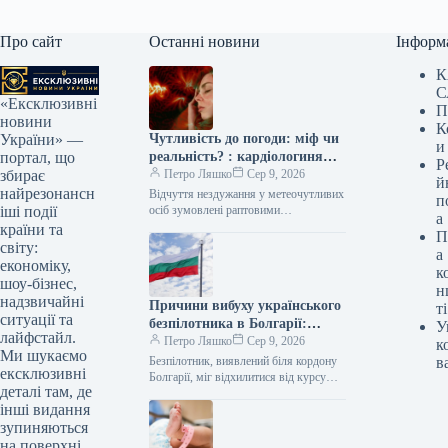
Про сайт
Останні новини
Інформ
К
С
«Ексклюзивні
П
новини
К
Чутливість до погоди: міф чи
України» —
и
реальність? : кардіологиня
портал, що
Р
здивувала відповіддю
Петро Ляшко
Сер 9, 2026
збирає
й
найрезонансн
Відчуття нездужання у метеочутливих
п
осіб зумовлені раптовими
іші події
а
коливаннями температури, рівня
країни та
П
вологості та атмосферного тиску.
світу:
а
Метеозалежність Метеозалежність – це
економіку,
к
не вигадка,…
шоу-бізнес,
н
надзвичайні
Причини вибуху українського
ті
ситуації та
безпілотника в Болгарії:
У
лайфстайл.
роз’яснення Генерального
Петро Ляшко
Сер 9, 2026
к
Ми шукаємо
штабу
Безпілотник, виявлений біля кордону
в
ексклюзивні
Болгарії, міг відхилитися від курсу
деталі там, де
через вплив засобів радіоелектронної
інші видання
боротьби (РЕБ). Начальник
Генерального штабу Еміл Ефтімов…
зупиняються
на поверхні.