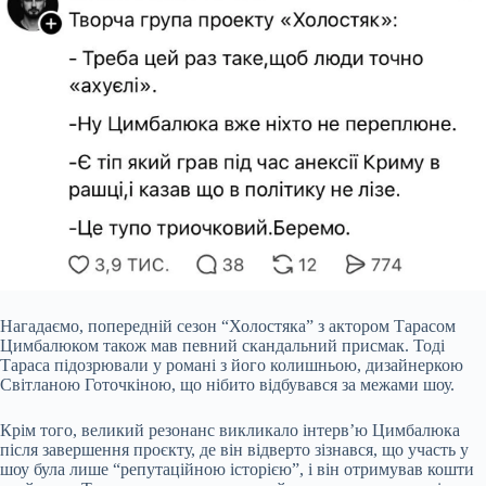
Нагадаємо, попередній сезон “Холостяка” з актором Тарасом
Цимбалюком також мав певний скандальний присмак. Тоді
Тараса підозрювали у романі з його колишньою, дизайнеркою
Світланою Готочкіною, що нібито відбувався за межами шоу.
Крім того, великий резонанс викликало інтерв’ю Цимбалюка
після завершення проєкту, де він відверто зізнався, що участь у
шоу була лише “репутаційною історією”, і він отримував кошти