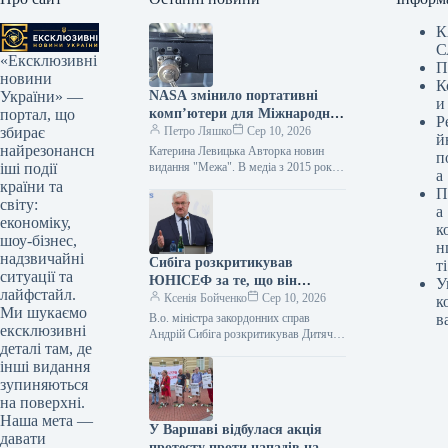
К
С
«Ексклюзивні
П
новини
К
NASA змінило портативні
України» —
и
комп’ютери для Міжнародної
портал, що
Р
космічної станції, щоб
Петро Ляшко
Сер 10, 2026
збирає
й
уніфікувати використання
найрезонансн
Катерина Левицька Авторка новин
п
зарядних пристроїв.
видання "Межа". В медіа з 2015 року,
іші події
а
пишу про софт, IT-бізнес та кіно. 10
країни та
П
серпня, 02:25…
світу:
а
економіку,
к
шоу-бізнес,
н
надзвичайні
Сибіга розкритикував
ті
ситуації та
ЮНІСЕФ за те, що він
У
лайфстайл.
поставив в один ряд агресора
Ксенія Бойченко
Сер 10, 2026
к
Ми шукаємо
та жертву, а також за заяви
В.о. міністра закордонних справ
в
ексклюзивні
щодо загибелі дітей в Україні
Андрій Сибіга розкритикував Дитячий
деталі там, де
фонд ООН (ЮНІСЕФ) за заяву від 4
та Росії.
інші видання
серпня про загиблих і поранених…
зупиняються
на поверхні.
Наша мета —
У Варшаві відбулася акція
давати
протесту проти нападів на