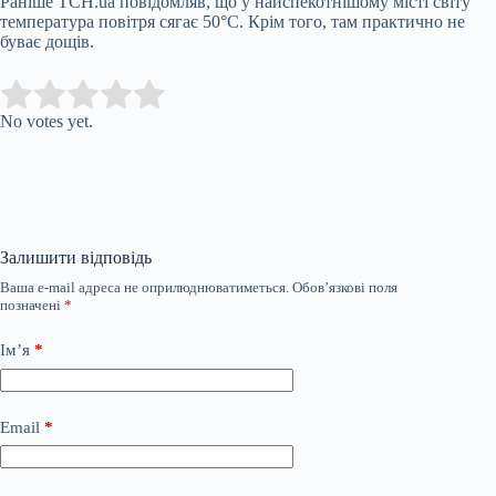
Раніше ТСН.ua повідомляв, що у найспекотнішому місті світу
температура повітря сягає 50°C. Крім того, там практично не
буває дощів.
Submit Rating
Rate this item:
No votes yet.
Залишити відповідь
Ваша e-mail адреса не оприлюднюватиметься.
Обов’язкові поля
позначені
*
Ім’я
*
Email
*