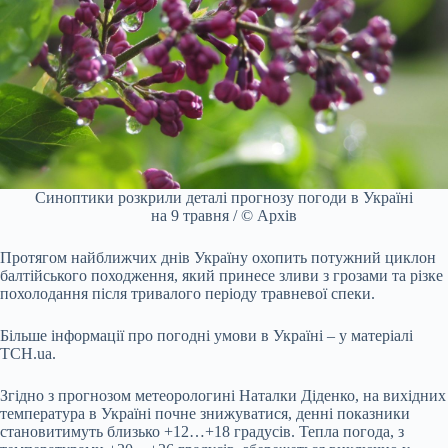
Синоптики розкрили деталі прогнозу погоди в Україні
на 9 травня / © Архів
Протягом найближчих днів Україну охопить потужний циклон
балтійського походження, який принесе зливи з грозами та різке
похолодання після тривалого періоду травневої спеки.
Більше інформації про погодні умови в Україні – у матеріалі
ТСН.ua.
Згідно з прогнозом метеорологині Наталки Діденко, на вихідних
температура в Україні почне знижуватися, денні показники
становитимуть близько +12…+18 градусів. Тепла погода, з