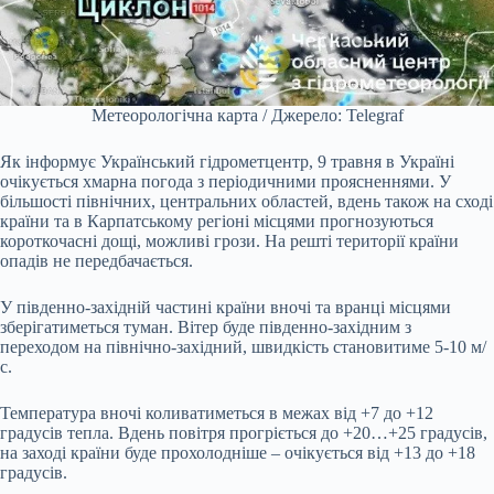
Метеорологічна карта / Джерело: Telegraf
Як інформує Український гідрометцентр, 9 травня в Україні
очікується хмарна погода з періодичними проясненнями. У
більшості північних, центральних областей, вдень також на сході
країни та в Карпатському регіоні місцями прогнозуються
короткочасні дощі, можливі грози. На решті території країни
опадів не передбачається.
У південно-західній частині країни вночі та вранці місцями
зберігатиметься туман. Вітер буде південно-західним з
переходом на північно-західний, швидкість становитиме 5-10 м/
с.
Температура вночі коливатиметься в межах від +7 до +12
градусів тепла. Вдень повітря прогріється до +20…+25 градусів,
на заході країни буде прохолодніше – очікується від +13 до +18
градусів.