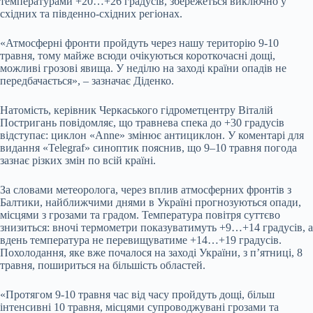
температурами +20…+26 градусів, збережеться виключно у
східних та південно-східних регіонах.
«Атмосферні фронти пройдуть через нашу територію 9-10
травня, тому майже всюди очікуються короткочасні дощі,
можливі грозові явища. У неділю на заході країни опадів не
передбачається», – зазначає Діденко.
Натомість, керівник Черкаського гідрометцентру Віталій
Постригань повідомляє, що травнева спека до +30 градусів
відступає: циклон «Anne» змінює антициклон. У коментарі для
видання «Telegraf» синоптик пояснив, що 9–10 травня погода
зазнає різких змін по всій країні.
За словами метеоролога, через вплив атмосферних фронтів з
Балтики, найближчими днями в Україні прогнозуються опади,
місцями з грозами та градом. Температура повітря суттєво
знизиться: вночі термометри показуватимуть +9…+14 градусів, а
вдень температура не перевищуватиме +14…+19 градусів.
Похолодання, яке вже почалося на заході України, з п’ятниці, 8
травня, пошириться на більшість областей.
«Протягом 9-10 травня час від часу пройдуть дощі, більш
інтенсивні 10 травня, місцями супроводжувані грозами та