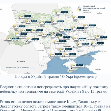
Погода в Україні 9 травня / © Укргідрометцентр
Водночас синоптики попереджають про надзвичайну пожежну
небезпеку, яка триватиме на території України з 9 по 11 травня.
Ризик виникнення пожеж омине лише Крим, Волинську та
Закарпатську області. Загроза також зменшиться 10–11 травня на
Одещині та Миколаївщині, а 11 травня – ще й у Запорізькій,