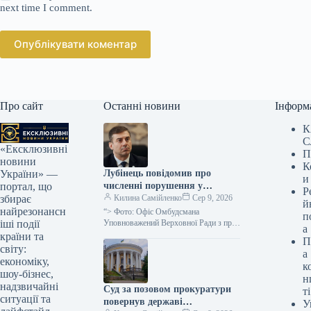
next time I comment.
Опублікувати коментар
Про сайт
Останні новини
Інформ
К
С
«Ексклюзивні
П
новини
К
Лубінець повідомив про
України» —
и
численні порушення у
портал, що
Р
Берегівському військкоматі
Килина Самійленко
Сер 9, 2026
збирає
й
найрезонансн
“> Фото: Офіс Омбудсмана
п
Уповноважений Верховної Ради з прав
іші події
а
людини Дмитро Лубінець повідомив
країни та
П
про численні протиправні дії у
світу:
а
Берегівському районному…
економіку,
к
шоу-бізнес,
н
надзвичайні
Суд за позовом прокуратури
ті
ситуації та
повернув державі
У