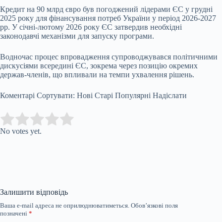
Кредит на 90 млрд євро був погоджений лідерами ЄС у грудні
2025 року для фінансування потреб України у період 2026-2027
рр. У січні-лютому 2026 року ЄС затвердив необхідні
законодавчі механізми для запуску програми.
Водночас процес впровадження супроводжувався політичними
дискусіями всередині ЄС, зокрема через позицію окремих
держав-членів, що впливали на темпи ухвалення рішень.
Коментарі Сортувати: Нові Старі Популярні Надіслати
Submit Rating
Rate this item:
No votes yet.
Залишити відповідь
Ваша e-mail адреса не оприлюднюватиметься.
Обов’язкові поля
позначені
*