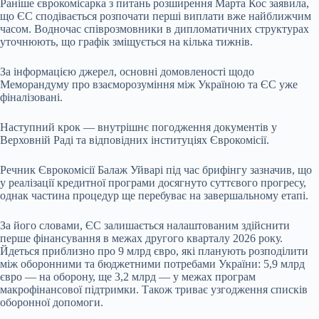
Раніше єврокомісарка з питань розширення Марта Кос заявила,
що ЄС сподівається розпочати перші виплати вже найближчим
часом. Водночас співрозмовники в дипломатичних структурах
уточнюють, що графік зміщується на кілька тижнів.
За інформацією джерел, основні домовленості щодо
Меморандуму про взаєморозуміння між Україною та ЄС уже
фіналізовані.
Наступний крок — внутрішнє погодження документів у
Верховній Раді та відповідних інституціях Єврокомісії.
Речник Єврокомісії Балаж Уйварі під час брифінгу зазначив, що
у реалізації кредитної програми досягнуто суттєвого прогресу,
однак частина процедур ще перебуває на завершальному етапі.
За його словами, ЄС залишається налаштованим здійснити
перше фінансування в межах другого кварталу 2026 року.
Йдеться приблизно про 9 млрд євро, які планують розподілити
між оборонними та бюджетними потребами України: 5,9 млрд
євро — на оборону, ще 3,2 млрд — у межах програм
макрофінансової підтримки. Також триває узгодження списків
оборонної допомоги.