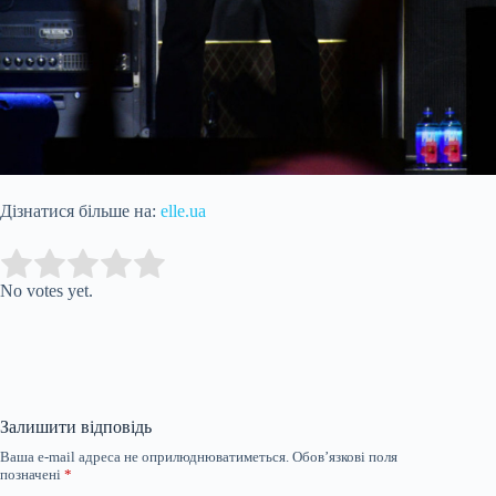
Дізнатися більше на:
elle.ua
Submit Rating
Rate this item:
No votes yet.
Залишити відповідь
Ваша e-mail адреса не оприлюднюватиметься.
Обов’язкові поля
позначені
*