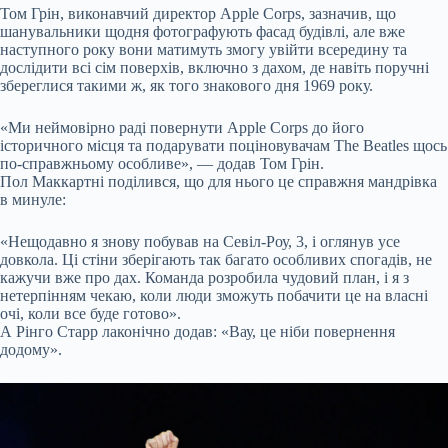
Том Грін, виконавчий директор Apple Corps, зазначив, що
шанувальники щодня фотографують фасад будівлі, але вже
наступного року вони матимуть змогу увійти всередину та
дослідити всі сім поверхів, включно з дахом, де навіть поручні
збереглися такими ж, як того знакового дня 1969 року.
«Ми неймовірно раді повернути Apple Corps до його
історичного місця та подарувати поціновувачам The Beatles щось
по-справжньому особливе», — додав Том Грін.
Пол Маккартні поділився, що для нього це справжня мандрівка
в минуле:
«Нещодавно я знову побував на Севіл-Роу, 3, і оглянув усе
довкола. Ці стіни зберігають так багато особливих спогадів, не
кажучи вже про дах. Команда розробила чудовий план, і я з
нетерпінням чекаю, коли люди зможуть побачити це на власні
очі, коли все буде готово».
А Рінго Старр лаконічно додав: «Вау, це ніби повернення
додому».