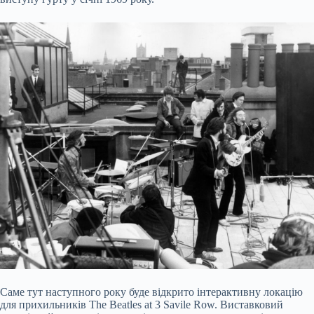
Саме тут наступного року буде відкрито інтерактивну локацію
для прихильників The Beatles at 3 Savile Row. Виставковий