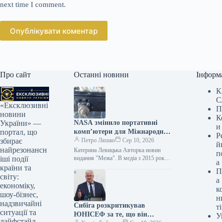
next time I comment.
Опублікувати коментар
Про сайт
Останні новини
Інформ
К
С
«Ексклюзивні
П
новини
К
NASA змінило портативні
України» —
и
комп’ютери для Міжнародної
портал, що
Р
космічної станції, щоб
Петро Ляшко
Сер 10, 2026
збирає
й
уніфікувати використання
найрезонансн
Катерина Левицька Авторка новин
п
зарядних пристроїв.
видання "Межа". В медіа з 2015 року,
іші події
а
пишу про софт, IT-бізнес та кіно. 10
країни та
П
серпня, 02:25…
світу:
а
економіку,
к
шоу-бізнес,
н
надзвичайні
Сибіга розкритикував
ті
ситуації та
ЮНІСЕФ за те, що він
У
лайфстайл.