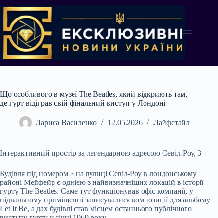
Перейти
до
вмісту
Що особливого в музеї The Beatles, який відкриють там,
де гурт відіграв свій фінальний виступ у Лондоні
Лариса Василенко
12.05.2026
Лайфстайл
Інтерактивний простір за легендарною адресою Севіл-Роу, 3
Будівля під номером 3 на вулиці Севіл-Роу в лондонському
районі Мейфейр є однією з найвизначніших локацій в історії
гурту The Beatles. Саме тут функціонував офіс компанії, у
підвальному приміщенні записувалися композиції для альбому
Let It Be, а дах будівлі став місцем останнього публічного
виступу гурту у січні 1969 року.