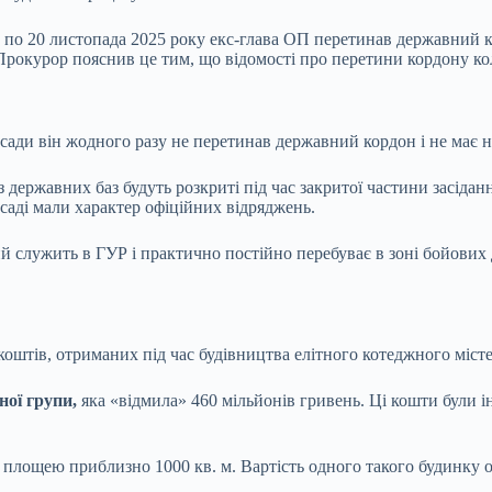
у по 20 листопада 2025 року екс-глава ОП перетинав державний 
. Прокурор пояснив це тим, що відомості про перетини кордону к
осади він жодного разу не перетинав державний кордон і не має н
державних баз будуть розкриті під час закритої частини засідан
осаді мали характер офіційних відряджень.
кий служить в ГУР і практично постійно перебуває в зоні бойових
оштів, отриманих під час будівництва елітного котеджного міст
ної групи,
яка «відмила» 460 мільйонів гривень. Ці кошти були і
площею приблизно 1000 кв. м. Вартість одного такого будинку оц