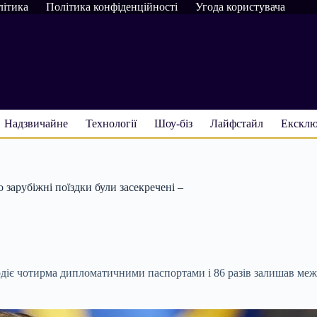
літика
Політика конфіденційності
Угода користувача
Надзвичайне
Технології
Шоу-біз
Лайфстайл
Ексклю
зарубіжні поїздки були засекречені –
є чотирма дипломатичними паспортами і 86 разів залишав межі 