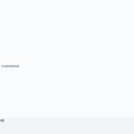
 I comment.
ни