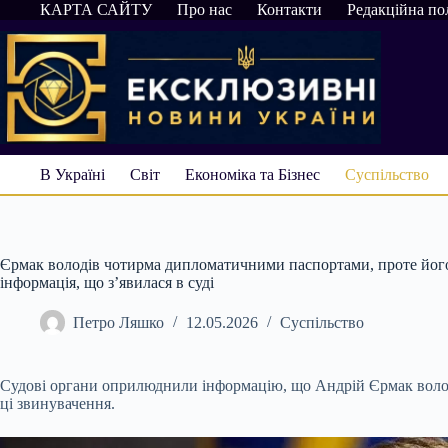
Перейти
КАРТА САЙТУ
Про нас
Контакти
Редакційна по
до
вмісту
В Україні
Світ
Економіка та Бізнес
Суспільство
Єрмак володів чотирма дипломатичними паспортами, проте його 
інформація, що з’явилася в суді
Петро Ляшко
12.05.2026
Суспільство
Судові органи оприлюднили інформацію, що Андрій Єрмак володі
ці звинувачення.