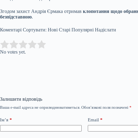
Згодом захист Андрія Єрмака отримав
клопотання щодо обранн
безпідставною
.
Коментарі Сортувати: Нові Старі Популярні Надіслати
Submit Rating
Rate this item:
No votes yet.
Залишити відповідь
Ваша e-mail адреса не оприлюднюватиметься.
Обов’язкові поля позначені
*
Ім’я
*
Email
*