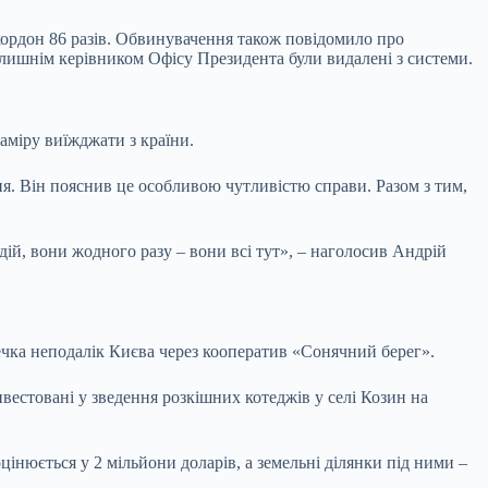
кордон 86 разів. Обвинувачення також повідомило про
олишнім керівником Офісу Президента були видалені з системи.
аміру виїжджати з країни.
ня. Він пояснив це особливою чутливістю справи. Разом з тим,
 дій, вони жодного разу – вони всі тут», – наголосив Андрій
ечка неподалік Києва через кооператив «Сонячний берег».
нвестовані у зведення розкішних котеджів у селі Козин на
інюється у 2 мільйони доларів, а земельні ділянки під ними –