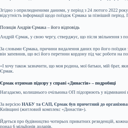
Згідно з оприлюдненими даними, у період з 24 лютого 2022 рок
відсутність інформації щодо поїздок Єрмака за пізніший період
Позиція Андрія Єрмака – його відповідь
Андрій Єрмак, у свою чергу, стверджує, що після звільнення з п
За словами Єрмака, причини видалення даних про його поїздки з 
він запевнив, що всі його перетини кордону під час роботи на п
«І хочу також зазначити, що моя родина, мої батьки, мій брат, я
Єрмак.
Єрмак отримав підозру у справі «Династія» – подробиці
Нагадаємо, колишнього очільника ОП підозрюють у відмиванні к
За версією
НАБУ та САП, Єрмак був причетний до організова
Київщині (житловий комплекс «Династія»).
Йдеться про будівництво чотирьох приватних резиденцій, кожна 
понад 6 мільйонів доларів.