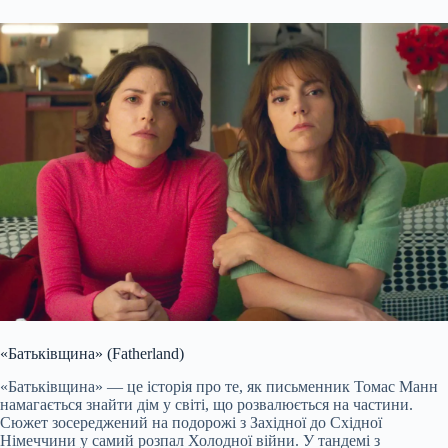
«Батьківщина» (Fatherland)
«Батьківщина» — це історія про те, як письменник Томас Манн
намагається знайти дім у світі, що розвалюється на частини.
Сюжет зосереджений на подорожі з Західної до Східної
Німеччини у самий розпал Холодної війни. У тандемі з