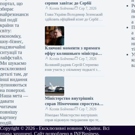
и
серпня завітає до Сербії
портал, що
Р
Ксенія Бойченко
Сер 7, 2026
збирає
й
найрезонансн
Глава України Володимир Зеленський
п
здійснить офіційний візит до Сербії 8
іші події
а
серпня, де проведе переговори з
країни та
П
президентом країни Александром
світу:
а
Вучичем. Цю…
економіку,
к
шоу-бізнес,
н
надзвичайні
Ключові моменти з прямого
ті
ситуації та
ефіру колишнього міністра
У
лайфстайл.
оборони Федорова з колишнім
Ксенія Бойченко
Сер 7, 2026
к
Ми шукаємо
радником Стерненком
Колишній радник Сергій Стерненко
в
ексклюзивні
взяв участь у спільному подкасті з
деталі там, де
ексочільником Міністерства оборони,
інші видання
Михайлом Федоровим, де вони
обговорили протести, запуск…
зупиняються
на поверхні.
Наша мета —
Міністерство внутрішніх
давати
справ Німеччини спростувало
читачам
повідомлення про наявність
Ксенія Бойченко
Сер 7, 2026
повнішу
боєприпасів на борту літака в
Німецьке Міністерство внутрішніх
картину
Лейпцигу.
справ відкинуло твердження про те,
подій.
що безпілотник з вибуховими
Copyright © 2026 - Ексклюзивні новини України. Всі
речовинами перебував біля
права захищені. Сайт розроблено в INFBusiness.
вантажного повітряного судна,