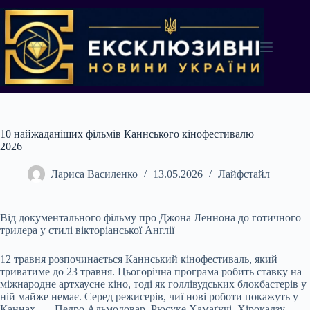
Перейти
до
вмісту
10 найжаданіших фільмів Каннського кінофестивалю
2026
Лариса Василенко
13.05.2026
Лайфстайл
Від документального фільму про Джона Леннона до готичного
трилера у стилі вікторіанської Англії
12 травня розпочинається Каннський кінофестиваль, який
триватиме до 23 травня. Цьогорічна програма робить ставку на
міжнародне артхаусне кіно, тоді як голлівудських блокбастерів у
ній майже немає. Серед режисерів, чиї нові роботи покажуть у
Каннах, — Педро Альмодовар, Рюсуке Хамаґучі, Хірокадзу