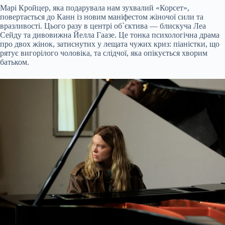
Марі Кройцер, яка подарувала нам зухвалий «Корсет»,
повертається до Канн із новим маніфестом жіночої сили та
вразливості. Цього разу в центрі об`єктива — блискуча Леа
Сейду та дивовижна Йелла Гаазе. Це тонка психологічна драма
про двох жінок, затиснутих у лещата чужих криз: піаністки, що
рятує вигорілого чоловіка, та слідчої, яка опікується хворим
батьком.