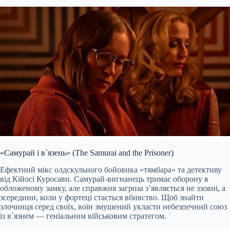
«Самурай і в`язень» (The Samurai and the Prisoner)
Ефектний мікс олдскульного бойовика «тямбара» та детективу
від Кійосі Куросави. Самурай-вигнанець тримає оборону в
обложеному замку, але справжня загроза з’являється не ззовні, а
зсередини, коли у фортеці стається вбивство. Щоб знайти
злочинця серед своїх, воїн змушений укласти небезпечний союз
із в`язнем — геніальним військовим стратегом.