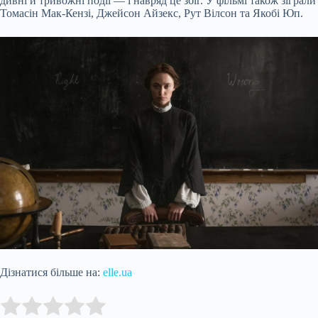
дивні й тривожні події — і навряд це збіг. У фільмі також зіграли
Томасін Мак-Кензі, Джейсон Айзекс, Рут Вілсон та Якобі Юп.
Дізнатися більше на:
elle.ua
Submit Rating
Rate this item: