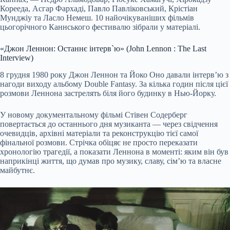
Корееда, Асгар Фархаді, Павло Павліковський, Крістіан
Мунджіу та Ласло Немеш. 10 найочікуваніших фільмів
цьогорічного Каннського фестивалю зібрали у матеріалі.
«Джон Леннон: Останнє інтерв`ю» (John Lennon : The Last
Interview)
8 грудня 1980 року Джон Леннон та Йоко Оно давали інтерв’ю з
нагоди виходу альбому Double Fantasy. За кілька годин після цієї
розмови Леннона застрелять біля його будинку в Нью-Йорку.
У новому документальному фільмі Стівен Содерберг
повертається до останнього дня музиканта — через свідчення
очевидців, архівні матеріали та реконструкцію тієї самої
фінальної розмови. Стрічка обіцяє не просто переказати
хронологію трагедії, а показати Леннона в моменті: яким він був
наприкінці життя, що думав про музику, славу, сім’ю та власне
майбутнє.