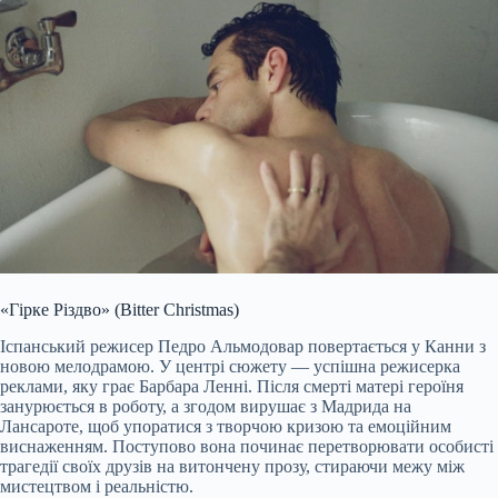
«Гірке Різдво» (Bitter Christmas)
Іспанський режисер Педро Альмодовар повертається у Канни з
новою мелодрамою. У центрі сюжету — успішна режисерка
реклами, яку грає Барбара Ленні. Після смерті матері героїня
занурюється в роботу, а згодом вирушає з Мадрида на
Лансароте, щоб упоратися з творчою кризою та емоційним
виснаженням. Поступово вона починає перетворювати особисті
трагедії своїх друзів на витончену прозу, стираючи межу між
мистецтвом і реальністю.