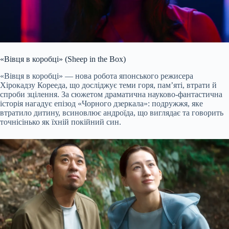
«Вівця в коробці» (Sheep in the Box)
«Вівця в коробці» — нова робота японського режисера
Хірокадзу Корееда, що досліджує теми горя, пам’яті, втрати й
спроби зцілення. За сюжетом драматична науково-фантастична
історія нагадує епізод «Чорного дзеркала»: подружжя, яке
втратило дитину, всиновлює андроїда, що виглядає та говорить
точнісінько як їхній покійний син.