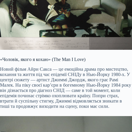
«Чоловік, якого я кохаю» (The Man I Love)
Новий фільм Айри Сакса — це емоційна драма про мистецтво,
кохання та життя під час епідемії СНІДу в Нью-Йорку 1980-х. У
центрі сюжету — артист Джиммі Джордж, якого грає Рамі
Малек. На піку своєї кар’єри в богемному Нью-Йорку 1984 року
він дізнається про діагноз СНІД — саме в той момент, коли
епідемія починає стрімко охоплювати країну. Попри страх,
втрати й суспільну стигму, Джиммі відмовляється зникати в
тиші та продовжує виходити на сцену, поки має сили.