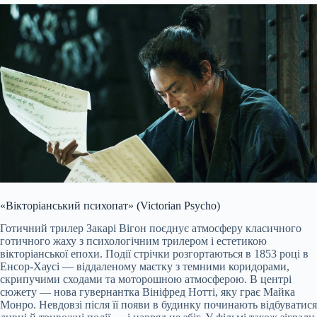
«Вікторіанський психопат» (Victorian Psycho)
Готичний трилер Закарі Вігон поєднує атмосферу класичного
готичного жаху з психологічним трилером і естетикою
вікторіанської епохи. Події стрічки розгортаються в 1853 році в
Енсор-Хаусі — віддаленому маєтку з темними коридорами,
скрипучими сходами та моторошною атмосферою. В центрі
сюжету — нова гувернантка Вініфред Нотті, яку грає Майка
Монро. Невдовзі після її появи в будинку починають відбуватися