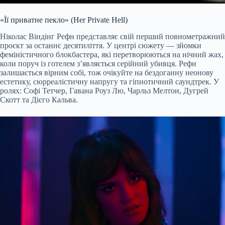
«Її приватне пекло» (Her Private Hell)
Ніколас Віндінг Рефн представляє свій перший повнометражний
проєкт за останнє десятиліття. У центрі сюжету — зйомки
феміністичного блокбастера, які перетворюються на нічний жах,
коли поруч із готелем з’являється серійний убивця. Рефн
залишається вірним собі, тож очікуйте на бездоганну неонову
естетику, сюрреалістичну напругу та гіпнотичний саундтрек. У
ролях: Софі Тетчер, Гавана Роуз Лю, Чарльз Мелтон, Дугрей
Скотт та Дієго Кальва.