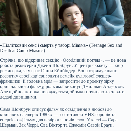
«Підлітковий секс і смерть у таборі Міазма» (Teenage Sex and
Death at Camp Miasma)
Стрічка, що відкриває секцію «Особливий погляд», — це нова
робота режисерки Джейн Шонбрун. У центрі сюжету — квір-
режисерка, яку грає Ганна Ейнбіндер. Вона отримує шанс
розвитку своєї кар’єри: зняти ремейк культової слешер-
франшизи. Її головна мрія — запросити до проєкту зірку
оригінального фільму, роль якої виконує Джилліан Андерсон.
Але щойно акторка погоджується, зйомки починають ставати
дедалі дивнішими.
Сама Шонбрун описує фільм як освідчення в любові до
кривавих слешерів 1980-х — з естетикою VHS-горорів та
енергією «фільму для вечірки з ночівлею». У касті — Сара
Шерман, Зак Черрі, Єва Віктор та Джасмін Савой Браун.