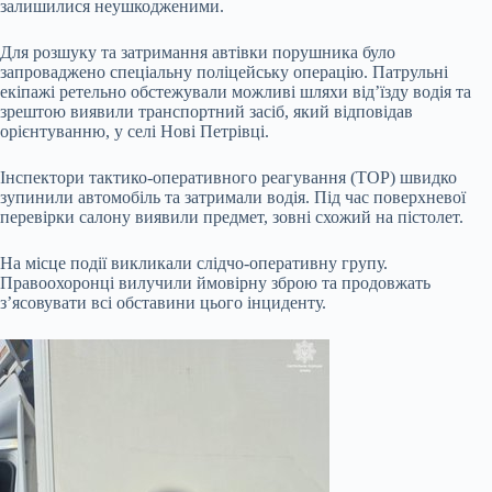
залишилися неушкодженими.
Для розшуку та затримання автівки порушника було
запроваджено спеціальну поліцейську операцію. Патрульні
екіпажі ретельно обстежували можливі шляхи від’їзду водія та
зрештою виявили транспортний засіб, який відповідав
орієнтуванню, у селі Нові Петрівці.
Інспектори тактико-оперативного реагування (ТОР) швидко
зупинили автомобіль та затримали водія. Під час поверхневої
перевірки салону виявили предмет, зовні схожий на пістолет.
На місце події викликали слідчо-оперативну групу.
Правоохоронці вилучили ймовірну зброю та продовжать
з’ясовувати всі обставини цього інциденту.