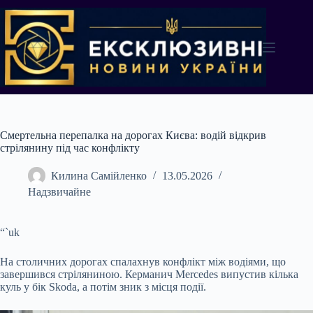
Перейти
до
вмісту
Смертельна перепалка на дорогах Києва: водій відкрив
стрілянину під час конфлікту
Килина Самійленко
13.05.2026
Надзвичайне
“`uk
На столичних дорогах спалахнув конфлікт між водіями, що
завершився стріляниною. Керманич Mercedes випустив кілька
куль у бік Skoda, а потім зник з місця події.