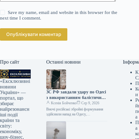
Save my name, email and website in this browser for the
next time I comment.
Опублікувати коментар
Про сайт
Останні новини
Інформ
К
С
«Ексклюзивні
П
новини
К
ЗС РФ завдали удару по Одесі
України» —
и
з використанням балістичних
портал, що
Р
ракет та безпілотників: є
Ксенія Бойченко
Сер 9, 2026
збирає
й
шість поранених, пошкоджено
найрезонансн
Вночі російські збройні формування
п
будинки
здійснили напад на Одесу,
іші події
а
використовуючи балістичні ракети та
країни та
П
ударні безпілотники. Внаслідок нападу
світу:
а
є постраждалі особи, а…
економіку,
к
шоу-бізнес,