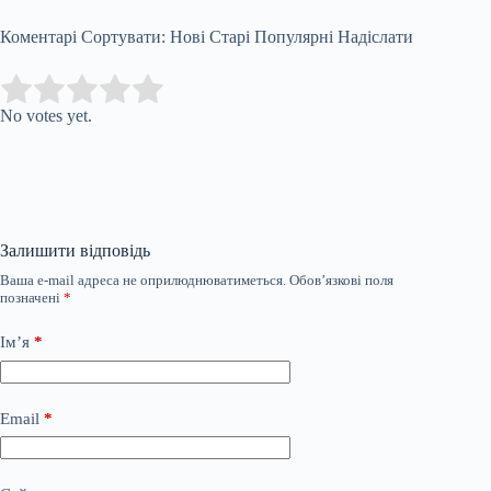
Коментарі Сортувати: Нові Старі Популярні Надіслати
Submit Rating
Rate this item:
No votes yet.
Залишити відповідь
Ваша e-mail адреса не оприлюднюватиметься.
Обов’язкові поля
позначені
*
Ім’я
*
Email
*