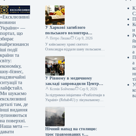
К
С
«Ексклюзивні
П
новини
К
У Харкові загиблого
України» —
и
польського волонтера
портал, що
Р
поховали в Києві
Петро Ляшко
Сер 9, 2026
збирає
й
найрезонансн
У київському храмі святого
п
Олександра віддали шану польському
іші події
а
доброчинцю Мареку Русеку-
країни та
П
Вольському, який зазнав смерті в
світу:
а
Харкові від атаки російського
економіку,
к
безпілотника.…
шоу-бізнес,
н
надзвичайні
У Рівному в медичному
ті
ситуації та
закладі запровадили Центр
У
лайфстайл.
підтримки для ветеранів.
Ксенія Бойченко
Сер 9, 2026
к
Ми шукаємо
За підтримки ініціативи «Реабілітація в
в
ексклюзивні
Україні» (Rehab4U) у лікувальному
деталі там, де
закладі Рівного створено Простір
інші видання
турботи для військовослужбовців та
їхніх родин. Про…
зупиняються
на поверхні.
Наша мета —
Нічний напад на столицю:
давати
троє травмованих у