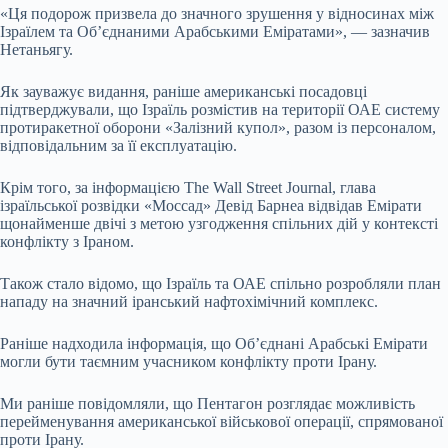
«Ця подорож призвела до значного зрушення у відносинах між
Ізраїлем та Об’єднаними Арабськими Еміратами», — зазначив
Нетаньягу.
Як зауважує видання, раніше американські посадовці
підтверджували, що Ізраїль розмістив на території ОАЕ систему
протиракетної оборони «Залізний купол», разом із персоналом,
відповідальним за її експлуатацію.
Крім того, за інформацією The Wall Street Journal, глава
ізраїльської розвідки «Моссад» Девід Барнеа відвідав Емірати
щонайменше двічі з метою узгодження спільних дій у контексті
конфлікту з Іраном.
Також стало відомо, що Ізраїль та ОАЕ спільно розробляли план
нападу на значний іранський нафтохімічний комплекс.
Раніше надходила інформація, що Об’єднані Арабські Емірати
могли бути таємним учасником конфлікту проти Ірану.
Ми раніше повідомляли, що Пентагон розглядає можливість
перейменування американської військової операції, спрямованої
проти Ірану.