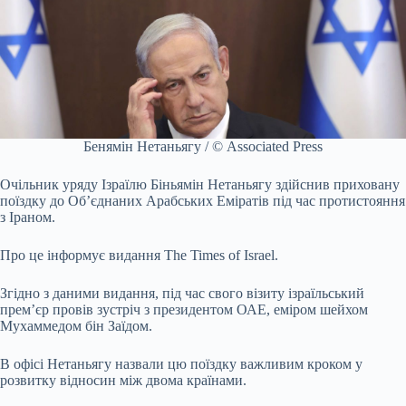
Бенямін Нетаньягу / © Associated Press
Очільник уряду Ізраїлю Біньямін Нетаньягу здійснив приховану
поїздку до Об’єднаних Арабських Еміратів під час протистояння
з Іраном.
Про це інформує видання The Times of Israel.
Згідно з даними видання, під час свого візиту ізраїльський
прем’єр провів зустріч з президентом ОАЕ, еміром шейхом
Мухаммедом бін Заїдом.
В офісі Нетаньягу назвали цю поїздку важливим кроком у
розвитку відносин між двома країнами.