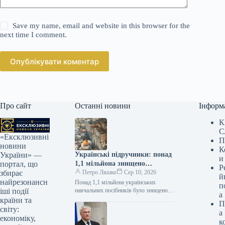
Save my name, email and website in this browser for the
next time I comment.
Опублікувати коментар
Про сайт
Останні новини
Інформ
К
С
«Ексклюзивні
П
новини
К
Українські підручники: понад
України» —
и
1,1 мільйона знищено
портал, що
Р
російськими ударами
Петро Ляшко
Сер 10, 2026
збирає
й
найрезонансн
Понад 1,1 мільйона українських
п
навчальних посібників було знищено
іші події
а
внаслідок ворожих нападів. Міністр
країни та
П
освіти і науки Андрій Бутенко
світу:
а
повідомив цю інформацію…
економіку,
к