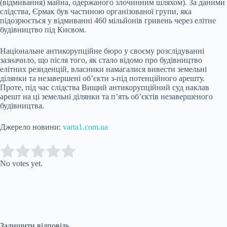
(відмивання) майна, одержаного злочинним шляхом). За даними
слідства, Єрмак був частиною організованої групи, яка
підозрюється у відмиванні 460 мільйонів гривень через елітне
будівництво під Києвом.
Національне антикорупційне бюро у своєму розслідуванні
зазначило, що після того, як стало відомо про будівництво
елітних резиденцій, власники намагалися вивести земельні
ділянки та незавершені об’єкти з-під потенційного арешту.
Проте, під час слідства Вищий антикорупційний суд наклав
арешт на ці земельні ділянки та п’ять об’єктів незавершеного
будівництва.
Джерело новини:
varta1.com.ua
Submit Rating
Rate this item:
No votes yet.
Залишити відповідь