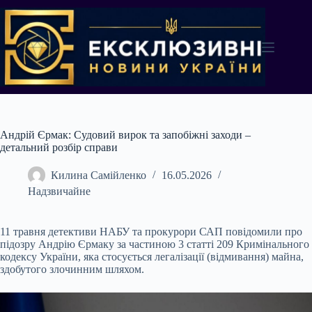
Перейти
до
вмісту
Андрій Єрмак: Судовий вирок та запобіжні заходи –
детальний розбір справи
Килина Самійленко
16.05.2026
Надзвичайне
11 травня детективи НАБУ та прокурори САП повідомили про
підозру Андрію Єрмаку за частиною 3 статті 209 Кримінального
кодексу України, яка стосується легалізації (відмивання) майна,
здобутого злочинним шляхом.