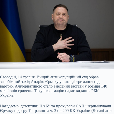
Сьогодні, 14 травня, Вищий антикорупційний суд обрав
запобіжний захід Андрію Єрмаку у вигляді тримання під
вартою. Альтернативою стало внесення застави у розмірі 140
мільйонів гривень. Таку інформацію надає видання РБК
Україна.
Нагадаємо, детективи НАБУ та прокурори САП інкримінували
Єрмаку підозру 11 травня за ч. 3 ст. 209 КК України (Легалізація