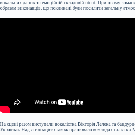
вокальних даних та емоційній складовій пісні. При цьому команд
образам виконавців, що покликані були посилити загальну атмос
На сцені разом виступали вокалістка Вікторія Лелека та бандури
Українки. Над стилізацією також працювала команда стилістки