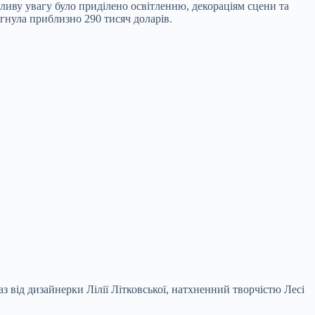
ливу увагу було приділено освітленню, декораціям сцени та
ягнула приблизно 290 тисяч доларів.
з від дизайнерки Лілії Літковської, натхненний творчістю Лесі