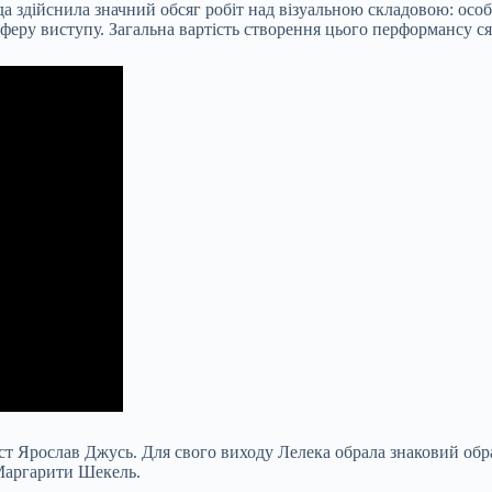
а здійснила значний обсяг робіт над візуальною складовою: особ
феру виступу. Загальна вартість створення цього перформансу с
ст Ярослав Джусь. Для свого виходу Лелека обрала знаковий обра
 Маргарити Шекель.