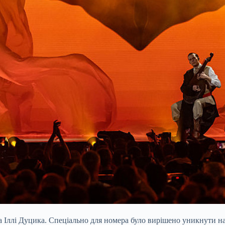
Іллі Дуцика. Спеціально для номера було вирішено уникнути над