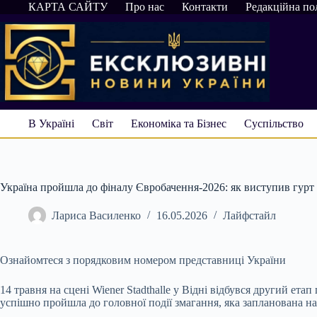
Перейти
КАРТА САЙТУ
Про нас
Контакти
Редакційна по
до
вмісту
В Україні
Світ
Економіка та Бізнес
Суспільство
Україна пройшла до фіналу Євробачення-2026: як виступив гурт 
Лариса Василенко
16.05.2026
Лайфстайл
Ознайомтеся з порядковим номером представниці України
14 травня на сцені Wiener Stadthalle у Відні відбувся другий е
успішно пройшла до головної події змагання, яка запланована на