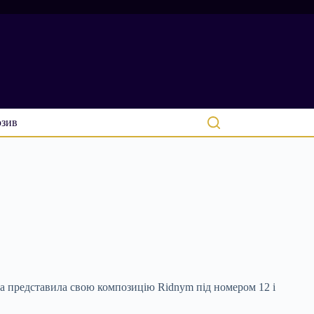
зив
léka представила свою композицію Ridnym під номером 12 і