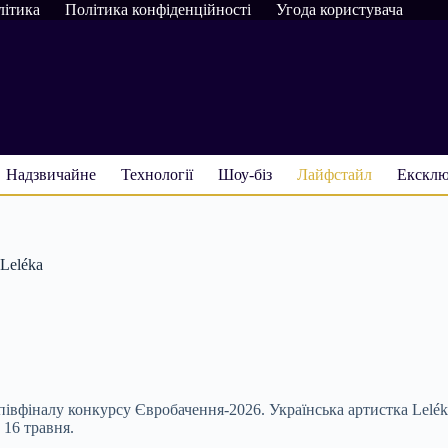
літика
Політика конфіденційності
Угода користувача
Надзвичайне
Технології
Шоу-біз
Лайфстайл
Ексклю
Leléka
тап півфіналу конкурсу Євробачення-2026. Українська артистка Le
 16 травня.