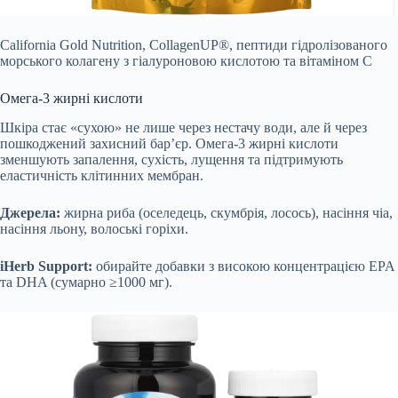
California Gold Nutrition, CollagenUP®, пептиди гідролізованого
морського колагену з гіалуроновою кислотою та вітаміном C
Омега-3 жирні кислоти
Шкіра стає «сухою» не лише через нестачу води, але й через
пошкоджений захисний бар’єр. Омега-3 жирні кислоти
зменшують запалення, сухість, лущення та підтримують
еластичність клітинних мембран.
Джерела:
жирна риба (оселедець, скумбрія, лосось), насіння чіа,
насіння льону, волоські горіхи.
iHerb Support:
обирайте добавки з високою концентрацією EPA
та DHA (сумарно ≥1000 мг).