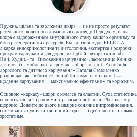
Пружна, щільна та зволожена шкіра — це не просто результат
ретельного щоденного домашнього догляду. Передусім, ваша
шкіра є відображенням внутрішнього стану вашого організму та
його регенеративних ресурсів. Ексклюзивно для ELLE.UA,
лікарка-ендокринологиня та дієтологиня, експертка з розробки
програм харчування для дорослих і дітей, авторка книг «Їж.
Пий. Худни.» та «Виховання харчування», засновниця Клініки
дієтології Самойленко та громадської організації «Асоціація
дорослого та дитячого харчування» Наталія Самойленко
розповідає, як зробити головний інструмент молодості —
щоденне харчування — максимально ефективним та корисним.
Основою «каркасу» шкіри є колаген та еластин. Суха статистика
свідчить: після 25 років ми втрачаємо приблизно 1% колагену
щорічно. Додайте до цього надмірне сонячне випромінювання,
споживання цукру та хронічний стрес — і цей відсоток стрімко
зростатиме.