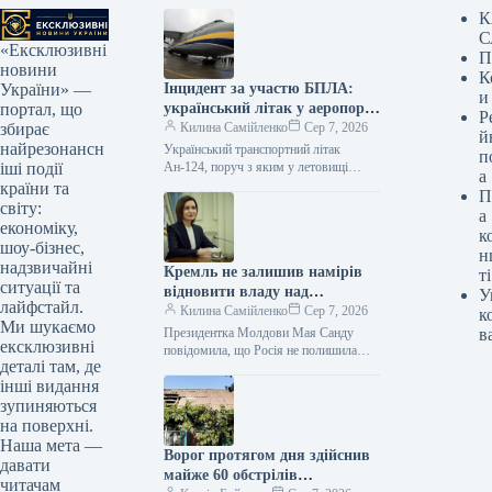
К
С
«Ексклюзивні
П
новини
К
Інцидент за участю БПЛА:
України» —
и
український літак у аеропорту
портал, що
Р
Лейпцига був завантажений
Килина Самійленко
Сер 7, 2026
збирає
й
боєприпасами
найрезонансн
Український транспортний літак
п
Ан-124, поруч з яким у летовищі
іші події
а
Лейпциг/Галле було знайдено
країни та
П
безпілотник з вибухівкою, перевозив
світу:
а
боєприпаси. Згідно з повідомленням
економіку,
к
шоу-бізнес,
н
надзвичайні
Кремль не залишив намірів
ті
ситуації та
відновити владу над
У
лайфстайл.
Молдовою – Санду
Килина Самійленко
Сер 7, 2026
к
Ми шукаємо
Президентка Молдови Мая Санду
в
ексклюзивні
повідомила, що Росія не полишила
деталі там, де
наміру знову підпорядкувати її
інші видання
державу своїй сфері впливу і
продовжує здійснювати…
зупиняються
на поверхні.
Наша мета —
Ворог протягом дня здійснив
давати
майже 60 обстрілів
читачам