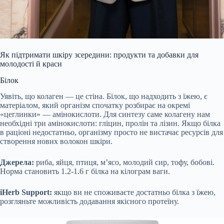
Як підтримати шкіру зсередини: продукти та добавки для
молодості й краси
Білок
Уявіть, що колаген — це стіна. Білок, що надходить з їжею, є
матеріалом, який організм спочатку розбирає на окремі
«цеглинки» — амінокислоти. Для синтезу саме колагену нам
необхідні три амінокислоти: гліцин, пролін та лізин. Якщо білка
в раціоні недостатньо, організму просто не вистачає ресурсів для
створення нових волокон шкіри.
Джерела:
риба, яйця, птиця, м’ясо, молодий сир, тофу, бобові.
Норма становить 1.2-1.6 г білка на кілограм ваги.
iHerb Support:
якщо ви не споживаєте достатньо білка з їжею,
розгляньте можливість додавання якісного протеїну.