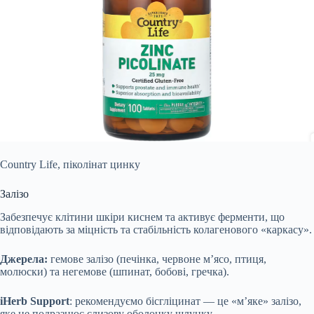
Country Life, піколінат цинку
Залізо
Забезпечує клітини шкіри киснем та активує ферменти, що
відповідають за міцність та стабільність колагенового «каркасу».
Джерела:
гемове залізо (печінка, червоне м’ясо, птиця,
молюски) та негемове (шпинат, бобові, гречка).
iHerb Support
: рекомендуємо бісгліцинат — це «м’яке» залізо,
яке не подразнює слизову оболонку шлунку.