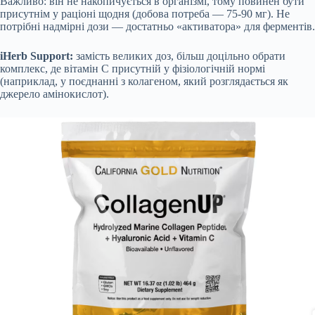
Важливо: він не накопичується в організмі, тому повинен бути
присутнім у раціоні щодня (добова потреба — 75-90 мг). Не
потрібні надмірні дози — достатньо «активатора» для ферментів.
iHerb Support:
замість великих доз, більш доцільно обрати
комплекс, де вітамін С присутній у фізіологічній нормі
(наприклад, у поєднанні з колагеном, який розглядається як
джерело амінокислот).