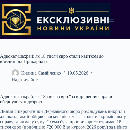
Перейти
до
вмісту
Адвокат-шахрай: як 18 тисяч євро стали квитком до
в’язниці на Прикарпатті
Килина Самійленко
19.05.2026
Надзвичайне
Адвокат-шахрай: як 18 тисяч євро “за вирішення справи”
обернулися підозрою
Днями співробітники Державного бюро розслідувань викрили
адвоката, який обіцяв своєму клієнту “злагодити” кримінальну
справу за чималу суму. Схема була проста: юрист отримав 18
тисяч євро (приблизно 720 000 ₴ за курсом 2026 року) за нібито