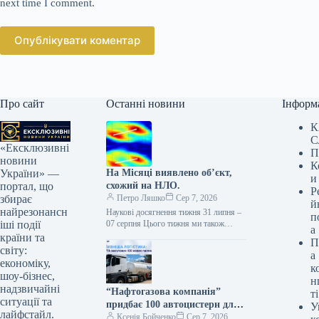
next time I comment.
Опублікувати коментар
Про сайт
Останні новини
Інформ
К
С
«Ексклюзивні
П
новини
К
На Місяці виявлено об’єкт,
України» —
и
схожий на НЛО.
портал, що
Р
Петро Ляшко
Сер 7, 2026
збирає
й
найрезонансн
Наукові досягнення тижня 31 липня –
п
07 серпня Цього тижня ми також
іші події
а
дізналися про футболку, яка
країни та
П
залишається свіжою та чистою…
світу:
а
економіку,
к
шоу-бізнес,
н
надзвичайні
“Нафтогазова компанія”
ті
ситуації та
придбає 100 автоцистерн для
У
лайфстайл.
посилення стабільності
Ксенія Бойченко
Сер 7, 2026