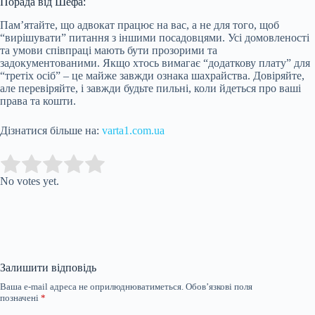
Порада від Шефа:
Пам’ятайте, що адвокат працює на вас, а не для того, щоб
“вирішувати” питання з іншими посадовцями. Усі домовленості
та умови співпраці мають бути прозорими та
задокументованими. Якщо хтось вимагає “додаткову плату” для
“третіх осіб” – це майже завжди ознака шахрайства. Довіряйте,
але перевіряйте, і завжди будьте пильні, коли йдеться про ваші
права та кошти.
Дізнатися більше на:
varta1.com.ua
Submit Rating
Rate this item:
No votes yet.
Залишити відповідь
Ваша e-mail адреса не оприлюднюватиметься.
Обов’язкові поля
позначені
*