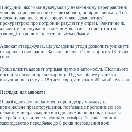
Підсудний, якого звинувачували у незаконному переправленні
чоловіків призовного віку через кордон, повірив адвокату. Той
переконував, що за винагороду може “домовитися” з
прокуратурою про потрібний результат у справі. Фактично ж,
адвокат не планував ні з ким домовлятися, а просто хотів
заволодіти грошима клієнта шляхом обману.
Адвокат стверджував, що укладення угоди дозволить уникнути
суворішого покарання. За свої “послуги” він запросив 18 тисяч
євро.
Гроші клієнта адвокат отримав прямо в автомобілі. Після цього
його й затримали правоохоронці. Під час обшуку у нього
вилучили всю суму – 18 тисяч євро, а також мобільний телефон.
Наслідки для адвоката
Наразі адвокату повідомлено про підозру у замаху на
кримінальне правопорушення, пов’язане з пропозицією або
наданням неправомірної вигоди службовій особі, а також за
шахрайство, вчинене у великих розмірах. За такі злочини
законодавство передбачає до 8 років позбавлення волі.