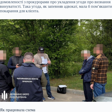
домовленості з прокурорами про укладення угоди про визнання
винуватості. Така угода, як запевняв адвокат, мала б пом’якшити
покарання для клієнта.
Як працювала схема