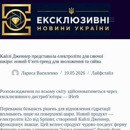
Перейти
до
вмісту
Кайлі Дженнер представила електроліти для сяючої
шкіри: новий б’юті-тренд для зволоження та сяйва
Лариса Василенко
19.05.2026
Лайфстайл
Розповсюдження по всьому світу здійснюватиметься через
ексклюзивного дистриб’ютора — iHerb
Переважна більшість рішень для відновлення гідратації
впливають лише на поверхневі шари. Новий продукт —
електроліти k2o від Sprinter, створений Кайлі Дженнер,
функціонує інакше. Цей велнес-продукт чудово поєднує форму
формату напою з принципом “краса зсередини” (beauty from