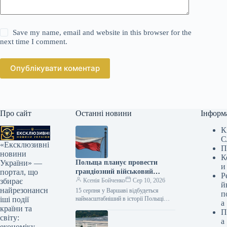
Save my name, email and website in this browser for the
next time I comment.
Опублікувати коментар
Про сайт
Останні новини
Інформ
К
С
«Ексклюзивні
П
новини
К
Польща планує провести
України» —
и
грандіозний військовий
портал, що
Р
парад, що включатиме понад
Ксенія Бойченко
Сер 10, 2026
збирає
й
300 одиниць техніки та 60
найрезонансн
15 серпня у Варшаві відбудеться
п
літальних апаратів.
наймасштабніший в історії Польщі
іші події
а
парад до Дня Війська Польського. У
країни та
П
заході візьмуть участь приблизно
світу:
а
1800…
економіку,