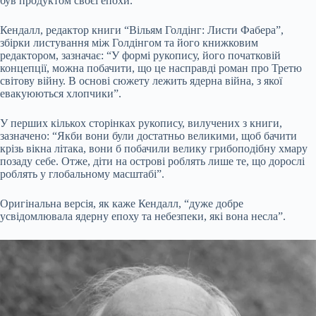
був продуктом своєї епохи.
Кендалл, редактор книги “Вільям Голдінг: Листи Фабера”,
збірки листування між Голдінгом та його книжковим
редактором, зазначає: “У формі рукопису, його початковій
концепції, можна побачити, що це насправді роман про Третю
світову війну. В основі сюжету лежить ядерна війна, з якої
евакуюються хлопчики”.
У перших кількох сторінках рукопису, вилучених з книги,
зазначено: “Якби вони були достатньо великими, щоб бачити
крізь вікна літака, вони б побачили велику грибоподібну хмару
позаду себе. Отже, діти на острові роблять лише те, що дорослі
роблять у глобальному масштабі”.
Оригінальна версія, як каже Кендалл, “дуже добре
усвідомлювала ядерну епоху та небезпеки, які вона несла”.