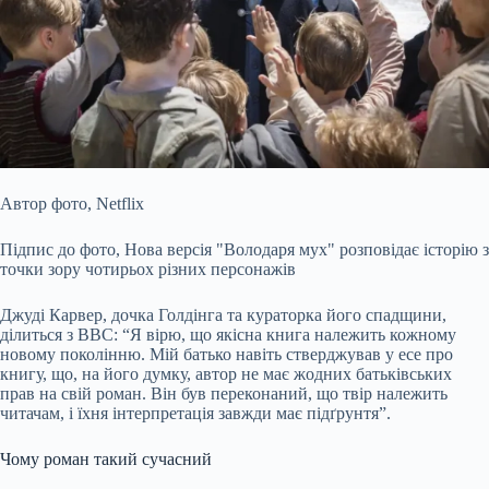
Автор фото,
Netflix
Підпис до фото,
Нова версія "Володаря мух" розповідає історію з
точки зору чотирьох різних персонажів
Джуді Карвер, дочка Голдінга та кураторка його спадщини,
ділиться з BBC: “Я вірю, що якісна книга належить кожному
новому поколінню. Мій батько навіть стверджував у есе про
книгу, що, на його думку, автор не має жодних батьківських
прав на свій роман. Він був переконаний, що твір належить
читачам, і їхня інтерпретація завжди має підґрунтя”.
Чому роман такий сучасний