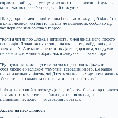
справедливий суд — усе це зараз висить на волосині, і, думаю,
книга має до цього безпосередній стосунок”.
Підхід Торна є менш політичним і полягає в тому, щоб віднайти
в книзі нюанси, які багато читачів не помічають, особливо під
час першого знайомства з твором.
“Коли я читав про Джека в дитинстві, я ненавидів його, просто
ненавидів. Я знав таких хлопців на шкільному майданчику й
зневажав їх. Але коли я перечитав Джека дорослим, я подумав:
це набагато ніжніший образ, ніж я очікував”, — каже Торн.
“Руйнування, хаос — усе те, до чого призводить Джек, не
обов’язково є наслідком “темряви” всередині нього. Це радше
низка маленьких рішень, які Джек ухвалює по ходу, намагаючись
зберегти свою владу та не показати власного страху”.
Епізод, показаний з погляду Джека, зображує його як вразливого
та самотнього хлопчика, а його прагнення до влади —
принаймні частково — як своєрідну браваду.
Акцент на маскулінності