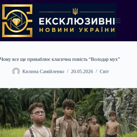
Перейти
до
вмісту
Чому все ще приваблює класична повість “Володар мух”
Килина Самійленко
20.05.2026
Світ