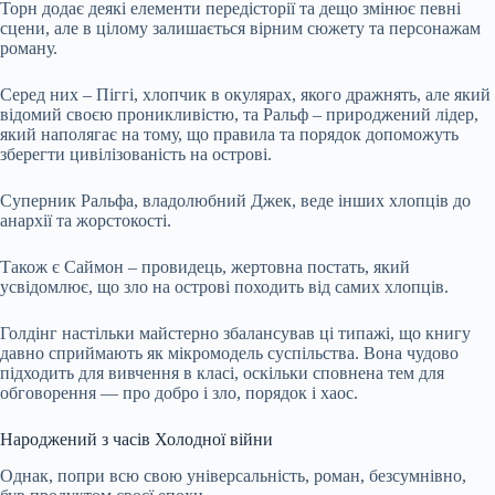
Торн додає деякі елементи передісторії та дещо змінює певні
сцени, але в цілому залишається вірним сюжету та персонажам
роману.
Серед них – Піггі, хлопчик в окулярах, якого дражнять, але який
відомий своєю проникливістю, та Ральф – природжений лідер,
який наполягає на тому, що правила та порядок допоможуть
зберегти цивілізованість на острові.
Суперник Ральфа, владолюбний Джек, веде інших хлопців до
анархії та жорстокості.
Також є Саймон – провидець, жертовна постать, який
усвідомлює, що зло на острові походить від самих хлопців.
Голдінг настільки майстерно збалансував ці типажі, що книгу
давно сприймають як мікромодель суспільства. Вона чудово
підходить для вивчення в класі, оскільки сповнена тем для
обговорення — про добро і зло, порядок і хаос.
Народжений з часів Холодної війни
Однак, попри всю свою універсальність, роман, безсумнівно,