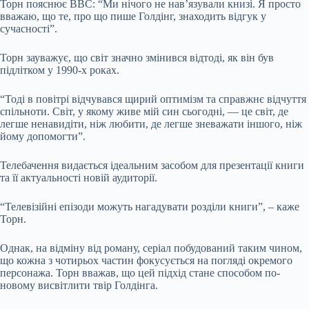
Торн пояснює BBC: “Ми нічого не нав’язували книзі. Я просто
вважаю, що те, про що пише Голдінг, знаходить відгук у
сучасності”.
Торн зауважує, що світ значно змінився відтоді, як він був
підлітком у 1990-х роках.
“Тоді в повітрі відчувався щирий оптимізм та справжнє відчуття
спільноти. Світ, у якому живе мій син сьогодні, — це світ, де
легше ненавидіти, ніж любити, де легше зневажати іншого, ніж
йому допомогти”.
Телебачення видається ідеальним засобом для презентації книги
та її актуальності новій аудиторії.
“Телевізійні епізоди можуть нагадувати розділи книги”, – каже
Торн.
Однак, на відміну від роману, серіал побудований таким чином,
що кожна з чотирьох частин фокусується на погляді окремого
персонажа. Торн вважав, що цей підхід стане способом по-
новому висвітлити твір Голдінга.