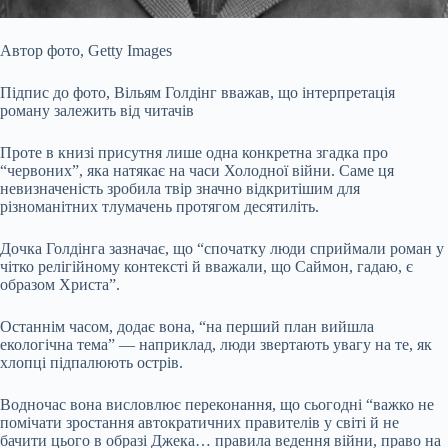
Автор фото,
Getty Images
Підпис до фото,
Вільям Голдінг вважав, що інтерпретація
роману залежить від читачів
Проте в книзі присутня лише одна конкретна згадка про
“червоних”, яка натякає на часи Холодної війни. Саме ця
невизначеність зробила твір значно відкритішим для
різноманітних тлумачень протягом десятиліть.
Дочка Голдінга зазначає, що “спочатку люди сприймали роман у
чітко релігійному контексті й вважали, що Саймон, гадаю, є
образом Христа”.
Останнім часом, додає вона, “на перший план вийшла
екологічна тема” — наприклад, люди звертають увагу на те, як
хлопці підпалюють острів.
Водночас вона висловлює переконання, що сьогодні “важко не
помічати зростання автократичних правителів у світі й не
бачити цього в образі Джека… правила ведення війни, право на