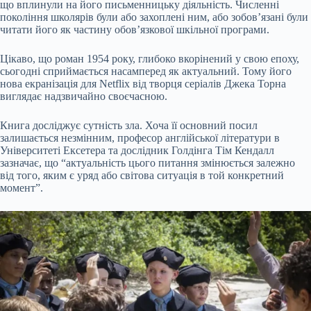
що вплинули на його письменницьку діяльність. Численні
покоління школярів були або захоплені ним, або зобов’язані були
читати його як частину обов’язкової шкільної програми.
Цікаво, що роман 1954 року, глибоко вкорінений у свою епоху,
сьогодні сприймається насамперед як актуальний. Тому його
нова екранізація для Netflix від творця серіалів Джека Торна
виглядає надзвичайно своєчасною.
Книга досліджує сутність зла. Хоча її основний посил
залишається незмінним, професор англійської літератури в
Університеті Ексетера та дослідник Голдінга Тім Кендалл
зазначає, що “актуальність цього питання змінюється залежно
від того, яким є уряд або світова ситуація в той конкретний
момент”.