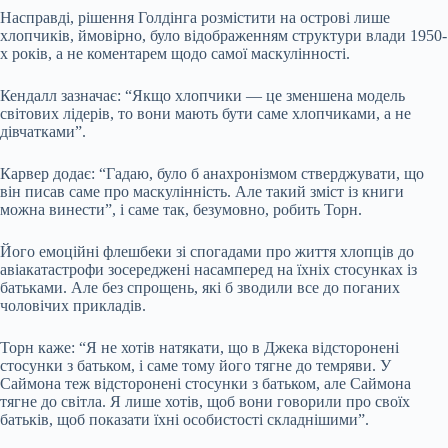
Насправді, рішення Голдінга розмістити на острові лише
хлопчиків, ймовірно, було відображенням структури влади 1950-
х років, а не коментарем щодо самої маскулінності.
Кендалл зазначає: “Якщо хлопчики — це зменшена модель
світових лідерів, то вони мають бути саме хлопчиками, а не
дівчатками”.
Карвер додає: “Гадаю, було б анахронізмом стверджувати, що
він писав саме про маскулінність. Але такий зміст із книги
можна винести”, і саме так, безумовно, робить Торн.
Його емоційні флешбеки зі спогадами про життя хлопців до
авіакатастрофи зосереджені насамперед на їхніх стосунках із
батьками. Але без спрощень, які б зводили все до поганих
чоловічих прикладів.
Торн каже: “Я не хотів натякати, що в Джека відсторонені
стосунки з батьком, і саме тому його тягне до темряви. У
Саймона теж відсторонені стосунки з батьком, але Саймона
тягне до світла. Я лише хотів, щоб вони говорили про своїх
батьків, щоб показати їхні особистості складнішими”.