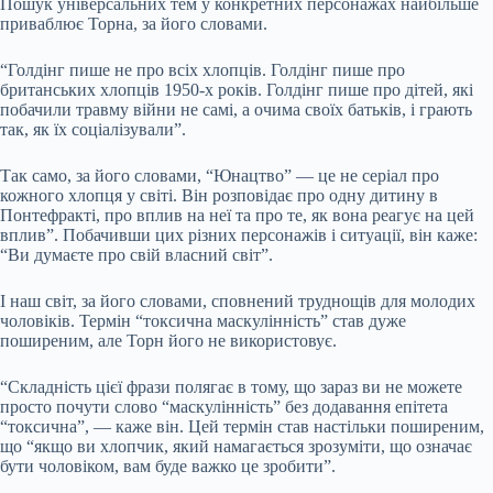
Пошук універсальних тем у конкретних персонажах найбільше
приваблює Торна, за його словами.
“Голдінг пише не про всіх хлопців. Голдінг пише про
британських хлопців 1950-х років. Голдінг пише про дітей, які
побачили травму війни не самі, а очима своїх батьків, і грають
так, як їх соціалізували”.
Так само, за його словами, “Юнацтво” — це не серіал про
кожного хлопця у світі. Він розповідає про одну дитину в
Понтефракті, про вплив на неї та про те, як вона реагує на цей
вплив”. Побачивши цих різних персонажів і ситуації, він каже:
“Ви думаєте про свій власний світ”.
І наш світ, за його словами, сповнений труднощів для молодих
чоловіків. Термін “токсична маскулінність” став дуже
поширеним, але Торн його не використовує.
“Складність цієї фрази полягає в тому, що зараз ви не можете
просто почути слово “маскулінність” без додавання епітета
“токсична”, — каже він. Цей термін став настільки поширеним,
що “якщо ви хлопчик, який намагається зрозуміти, що означає
бути чоловіком, вам буде важко це зробити”.