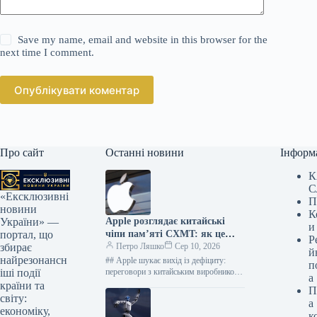
Save my name, email and website in this browser for the
next time I comment.
Опублікувати коментар
Про сайт
Останні новини
Інформ
К
С
«Ексклюзивні
П
новини
К
Apple розглядає китайські
України» —
и
чіпи пам’яті CXMT: як це
портал, що
Р
вплине на дефіцит
Петро Ляшко
Сер 10, 2026
збирає
й
найрезонансн
## Apple шукає вихід із дефіциту:
п
переговори з китайським виробником
іші події
а
чипів пам’яті Гігант технологій Apple
країни та
П
веде важливі переговори з
світу:
а
китайською…
економіку,
к