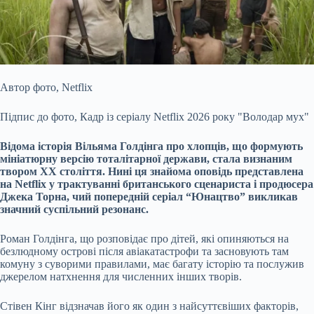
Автор фото,
Netflix
Підпис до фото,
Кадр із серіалу Netflix 2026 року "Володар мух"
Відома історія Вільяма Голдінга про хлопців, що формують
мініатюрну версію
тоталітарної держави, стала визнаним
твором XX століття. Нині ця знайома оповідь представлена
на Netflix у трактуванні британського сценариста і продюсера
Джека Торна, чий попередній серіал “Юнацтво” викликав
значний суспільний резонанс.
Роман Голдінга, що розповідає про дітей, які опиняються на
безлюдному острові після авіакатастрофи та засновують там
комуну з суворими правилами, має багату історію та послужив
джерелом натхнення для численних інших творів.
Стівен Кінг відзначав його як один з найсуттєвіших факторів,