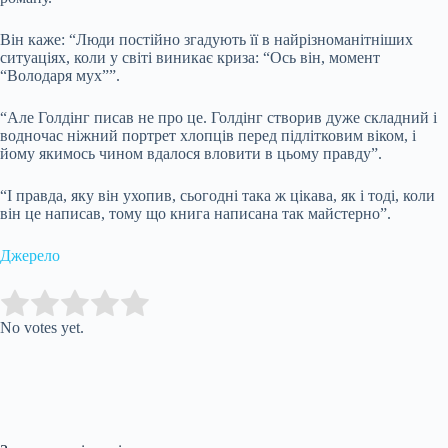
Він каже: “Люди постійно згадують її в найрізноманітніших
ситуаціях, коли у світі виникає криза: “Ось він, момент
“Володаря мух””.
“Але Голдінг писав не про це. Голдінг створив дуже складний і
водночас ніжний портрет хлопців перед підлітковим віком, і
йому якимось чином вдалося вловити в цьому правду”.
“І правда, яку він ухопив, сьогодні така ж цікава, як і тоді, коли
він це написав, тому що книга написана так майстерно”.
Джерело
Submit Rating
Rate this item:
No votes yet.