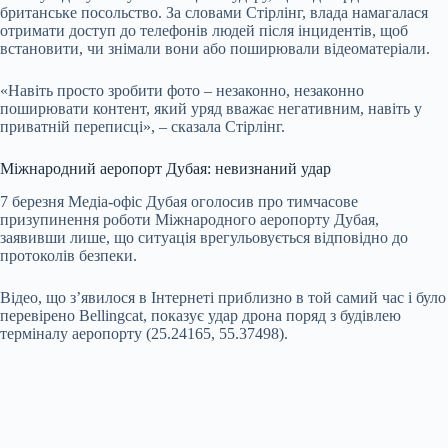
британське посольство. За словами Стірлінг, влада намагалася
отримати доступ до телефонів людей після інцидентів, щоб
встановити, чи знімали вони або поширювали відеоматеріали.
«Навіть просто зробити фото – незаконно, незаконно
поширювати контент, який уряд вважає негативним, навіть у
приватній переписці», – сказала Стірлінг.
Міжнародний аеропорт Дубая: невизнаний удар
7 березня Медіа-офіс Дубая оголосив про тимчасове
призупинення роботи Міжнародного аеропорту Дубая,
заявивши лише, що ситуація врегульовується відповідно до
протоколів безпеки.
Відео, що з’явилося в Інтернеті приблизно в той самий час і було
перевірено Bellingcat, показує удар дрона поряд з будівлею
терміналу аеропорту (25.24165, 55.37498).