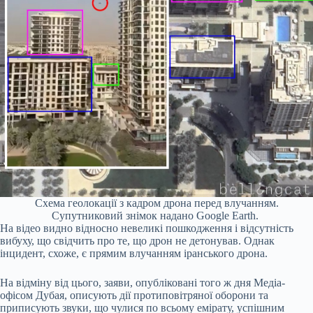
Схема геолокації з кадром дрона перед влучанням.
Супутниковий знімок надано Google Earth.
На відео видно відносно невеликі пошкодження і відсутність
вибуху, що свідчить про те, що дрон не детонував. Однак
інцидент, схоже, є прямим влучанням іранського дрона.
На відміну від цього, заяви, опубліковані того ж дня Медіа-
офісом Дубая, описують дії протиповітряної оборони та
приписують звуки, що чулися по всьому емірату, успішним