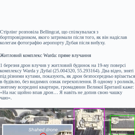
Стірлінг розповіла Bellingcat, що спілкувалася з
бортпровідником, якого затримали після того, як він надіслав
колегам фотографію аеропорту Дубая після вибуху.
Житловий комплекс Warda: пряме влучання
1 березня дрон влучив у житловий будинок на 19-му поверсі
комплексу Warda у Дубаї (25.004320, 55.293164). Два відео, зняті
під різними кутами, показують, як дрон безпосередньо врізається
в будівлю, без видимих ознак перехоплення. В одному з роликів,
знятому всередині квартири, громадянин Великої Британії каже:
«На нас щойно впав дрон… Я навіть не допив свою чашку
чаю».