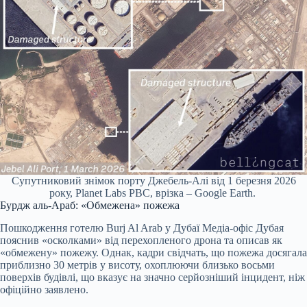
Супутниковий знімок порту Джебель-Алі від 1 березня 2026
року, Planet Labs PBC, врізка – Google Earth.
Бурдж аль-Араб: «Обмежена» пожежа
Пошкодження готелю Burj Al Arab у Дубаї Медіа-офіс Дубая
пояснив «осколками» від перехопленого дрона та описав як
«обмежену» пожежу. Однак, кадри свідчать, що пожежа досягала
приблизно 30 метрів у висоту, охоплюючи близько восьми
поверхів будівлі, що вказує на значно серйозніший інцидент, ніж
офіційно заявлено.