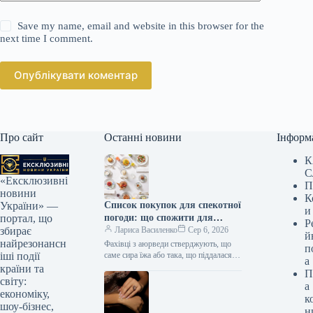
Save my name, email and website in this browser for the
next time I comment.
Опублікувати коментар
Про сайт
Останні новини
Інформ
К
С
«Ексклюзивні
П
новини
К
Список покупок для спекотної
України» —
и
погоди: що спожити для
портал, що
Р
охолодження та підтримки
Лариса Василенко
Сер 6, 2026
збирає
й
тіла
найрезонансн
Фахівці з аюрведи стверджують, що
п
саме сира їжа або така, що піддалася
іші події
а
мінімальній обробці, має
країни та
П
охолоджуючий ефект на організм У…
світу:
а
економіку,
к
шоу-бізнес,
н