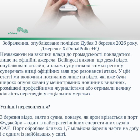
Зображення, опубліковане поліцією Дубая 3 березня 2026 року.
Джерело: X/DubaiPoliceHQ
Незважаючи на заклики влади до громадськості покладатися
лише на офіційні джерела, Bellingcat виявив, що деякі відео,
опубліковані онлайн, а також супутникові знімки регіону
суперечать низці офіційних заяв про резонансні атаки. У цій
статті ми включили посилання лише на відео, які вже були
широко опубліковані у мейнстрімних новинних виданнях,
розміщені професійними журналістами або отримали велику
кількість переглядів у соціальних мережах.
Успішні перехоплення?
3 березня відео, зняте з судна, показує, як дрон врізається в порт
Фуджейри – один із найстратегічніших енергетичних вузлів
ОАЕ. Порт обробляє близько 1,7 мільйона барелів нафти на добу
і є одним із найбільших у світі.