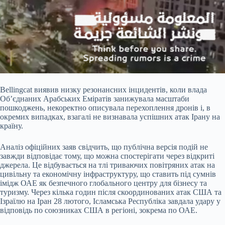
Bellingcat виявив низку резонансних інцидентів, коли влада
Об’єднаних Арабських Еміратів занижувала масштаби
пошкоджень, некоректно описувала перехоплення дронів і, в
окремих випадках, взагалі не визнавала успішних атак Ірану на
країну.
Аналіз офіційних заяв свідчить, що публічна версія подій не
завжди відповідає тому, що можна спостерігати через відкриті
джерела. Це відбувається на тлі триваючих повітряних атак на
цивільну та економічну інфраструктуру, що ставить під сумнів
імідж ОАЕ як безпечного глобального центру для бізнесу та
туризму. Через кілька годин після скоординованих атак США та
Ізраїлю на Іран 28 лютого, Ісламська Республіка завдала удару у
відповідь по союзниках США в регіоні, зокрема по ОАЕ.