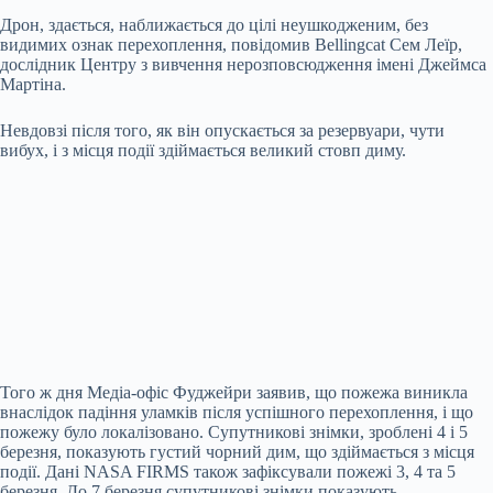
Дрон, здається, наближається до цілі неушкодженим, без
видимих ознак перехоплення, повідомив Bellingcat Сем Леїр,
дослідник Центру з вивчення нерозповсюдження імені Джеймса
Мартіна.
Невдовзі після того, як він опускається за резервуари, чути
вибух, і з місця події здіймається великий стовп диму.
Того ж дня Медіа-офіс Фуджейри заявив, що пожежа виникла
внаслідок падіння уламків після успішного перехоплення, і що
пожежу було локалізовано. Супутникові знімки, зроблені 4 і 5
березня, показують густий чорний дим, що здіймається з місця
події. Дані NASA FIRMS також зафіксували пожежі 3, 4 та 5
березня. До 7 березня супутникові знімки показують