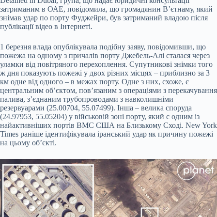
Detained in Dubai, група, що надає юридичні консультації
затриманим в ОАЕ, повідомила, що громадянин В’єтнаму, який
знімав удар по порту Фуджейри, був затриманий владою після
публікації відео в Інтернеті.
1 березня влада опублікувала подібну заяву, повідомивши, що
пожежа на одному з причалів порту Джебель-Алі сталася через
уламки від повітряного перехоплення. Супутникові знімки того
ж дня показують пожежі у двох різних місцях – приблизно за 3
км одне від одного – в межах порту. Одне з них, схоже, є
центральним об’єктом, пов’язаним з операціями з перекачування
палива, з’єднаним трубопроводами з навколишніми
резервуарами (25.00704, 55.07499). Інша – велика споруда
(24.97953, 55.05204) у військовій зоні порту, який є одним із
найактивніших портів ВМС США на Близькому Сході. New York
Times раніше ідентифікувала іранський удар як причину пожежі
на цьому об’єкті.