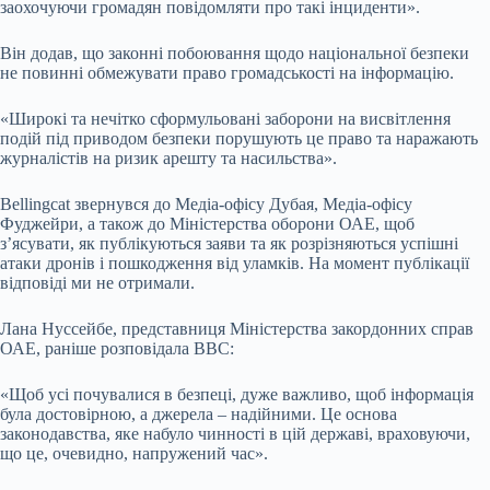
заохочуючи громадян повідомляти про такі інциденти».
Він додав, що законні побоювання щодо національної безпеки
не повинні обмежувати право громадськості на інформацію.
«Широкі та нечітко сформульовані заборони на висвітлення
подій під приводом безпеки порушують це право та наражають
журналістів на ризик арешту та насильства».
Bellingcat звернувся до Медіа-офісу Дубая, Медіа-офісу
Фуджейри, а також до Міністерства оборони ОАЕ, щоб
з’ясувати, як публікуються заяви та як розрізняються успішні
атаки дронів і пошкодження від уламків. На момент публікації
відповіді ми не отримали.
Лана Нуссейбе, представниця Міністерства закордонних справ
ОАЕ, раніше розповідала BBC:
«Щоб усі почувалися в безпеці, дуже важливо, щоб інформація
була достовірною, а джерела – надійними. Це основа
законодавства, яке набуло чинності в цій державі, враховуючи,
що це, очевидно, напружений час».