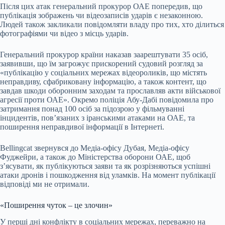
Після цих атак генеральний прокурор ОАЕ попередив, що
публікація зображень чи відеозаписів ударів є незаконною.
Людей також закликали повідомляти владу про тих, хто ділиться
фотографіями чи відео з місць ударів.
Генеральний прокурор країни наказав заарештувати 35 осіб,
заявивши, що їм загрожує прискорений судовий розгляд за
«публікацію у соціальних мережах відеороликів, що містять
неправдиву, сфабриковану інформацію, а також контент, що
завдав шкоди оборонним заходам та прославляв акти військової
агресії проти ОАЕ». Окремо поліція Абу-Дабі повідомила про
затримання понад 100 осіб за підозрою у фільмуванні
інцидентів, пов’язаних з іранськими атаками на ОАЕ, та
поширення неправдивої інформації в Інтернеті.
Bellingcat звернувся до Медіа-офісу Дубая, Медіа-офісу
Фуджейри, а також до Міністерства оборони ОАЕ, щоб
з’ясувати, як публікуються заяви та як розрізняються успішні
атаки дронів і пошкодження від уламків. На момент публікації
відповіді ми не отримали.
«Поширення чуток – це злочин»
У перші дні конфлікту в соціальних мережах, переважно на