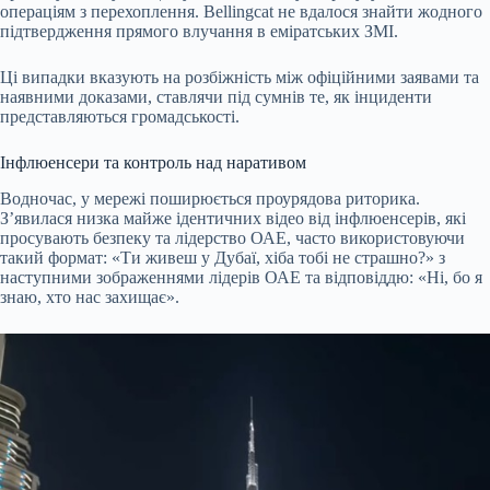
операціям з перехоплення. Bellingcat не вдалося знайти жодного
підтвердження прямого влучання в еміратських ЗМІ.
Ці випадки вказують на розбіжність між офіційними заявами та
наявними доказами, ставлячи під сумнів те, як інциденти
представляються громадськості.
Інфлюенсери та контроль над наративом
Водночас, у мережі поширюється проурядова риторика.
З’явилася низка майже ідентичних відео від інфлюенсерів, які
просувають безпеку та лідерство ОАЕ, часто використовуючи
такий формат: «Ти живеш у Дубаї, хіба тобі не страшно?» з
наступними зображеннями лідерів ОАЕ та відповіддю: «Ні, бо я
знаю, хто нас захищає».