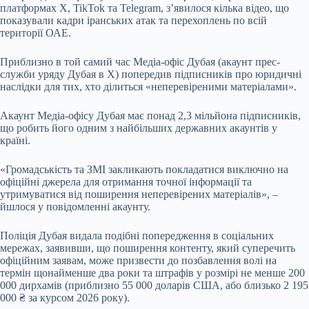
платформах X, TikTok та Telegram, з’явилося кілька відео, що
показували кадри іранських атак та перехоплень по всій
території ОАЕ.
Приблизно в той самий час Медіа-офіс Дубая (акаунт прес-
служби уряду Дубая в X) попередив підписників про юридичні
наслідки для тих, хто ділиться «неперевіреними матеріалами».
Акаунт Медіа-офісу Дубая має понад 2,3 мільйона підписників,
що робить його одним з найбільших державних акаунтів у
країні.
«Громадськість та ЗМІ закликають покладатися виключно на
офіційні джерела для отримання точної інформації та
утримуватися від поширення неперевірених матеріалів», –
йшлося у повідомленні акаунту.
Поліція Дубая видала подібні попередження в соціальних
мережах, заявивши, що поширення контенту, який суперечить
офіційним заявам, може призвести до позбавлення волі на
термін щонайменше два роки та штрафів у розмірі не менше 200
000 дирхамів (приблизно 55 000 доларів США, або близько 2 195
000 ₴ за курсом 2026 року).