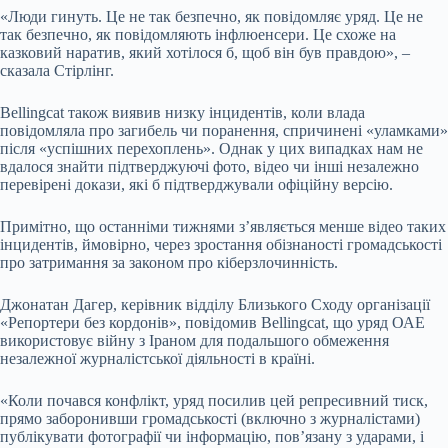
«Люди гинуть. Це не так безпечно, як повідомляє уряд. Це не
так безпечно, як повідомляють інфлюенсери. Це схоже на
казковий наратив, який хотілося б, щоб він був правдою», –
сказала Стірлінг.
Bellingcat також виявив низку інцидентів, коли влада
повідомляла про загибель чи поранення, спричинені «уламками»
після «успішних перехоплень». Однак у цих випадках нам не
вдалося знайти підтверджуючі фото, відео чи інші незалежно
перевірені докази, які б підтверджували офіційну версію.
Примітно, що останніми тижнями з’являється менше відео таких
інцидентів, ймовірно, через зростання обізнаності громадськості
про затримання за законом про кіберзлочинність.
Джонатан Дагер, керівник відділу Близького Сходу організації
«Репортери без кордонів», повідомив Bellingcat, що уряд ОАЕ
використовує війну з Іраном для подальшого обмеження
незалежної журналістської діяльності в країні.
«Коли почався конфлікт, уряд посилив цей репресивний тиск,
прямо заборонивши громадськості (включно з журналістами)
публікувати фотографії чи інформацію, пов’язану з ударами, і