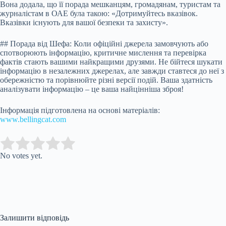
Вона додала, що її порада мешканцям, громадянам, туристам та
журналістам в ОАЕ була такою: «Дотримуйтесь вказівок.
Вказівки існують для вашої безпеки та захисту».
## Порада від Шефа: Коли офіційні джерела замовчують або
спотворюють інформацію, критичне мислення та перевірка
фактів стають вашими найкращими друзями. Не бійтеся шукати
інформацію в незалежних джерелах, але завжди ставтеся до неї з
обережністю та порівнюйте різні версії подій. Ваша здатність
аналізувати інформацію – це ваша найцінніша зброя!
Інформація підготовлена на основі матеріалів:
www.bellingcat.com
Submit Rating
Rate this item:
No votes yet.
Залишити відповідь