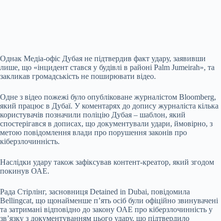
Однак Медіа-офіс Дубая не підтвердив факт удару, заявивши
лише, що «інцидент стався у будівлі в районі Palm Jumeirah», та
закликав громадськість не поширювати відео.
Одне з відео пожежі було опубліковане журналістом Bloomberg,
який працює в Дубаї. У коментарях до допису журналіста кілька
користувачів позначили поліцію Дубая – шаблон, який
спостерігався в дописах, що документували удари, ймовірно, з
метою повідомлення влади про порушення законів про
кіберзлочинність.
Наслідки удару також зафіксував контент-креатор, який згодом
покинув ОАЕ.
Рада Стірлінг, засновниця Detained in Dubai, повідомила
Bellingcat, що щонайменше п’ять осіб були офіційно звинувачені
та затримані відповідно до закону ОАЕ про кіберзлочинність у
зв’язку з документуванням цього удару, що підтвердило