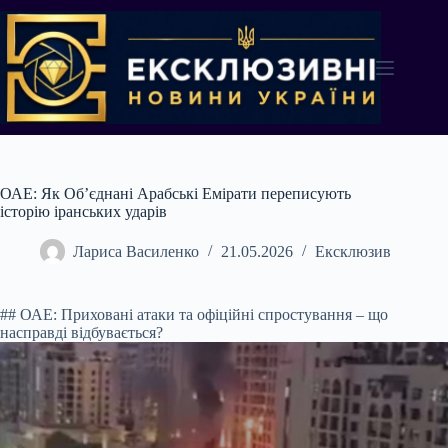
Перейти
до
вмісту
ОАЕ: Як Об’єднані Арабські Емірати переписують
історію іранських ударів
Лариса Василенко
21.05.2026
Ексклюзив
## ОАЕ: Приховані атаки та офіційні спростування – що
насправді відбувається?