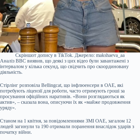
Скріншот допису в TikTok. Джерело: makshaeva_aa
Аналіз BBC виявив, що деякі з цих відео були завантажені з
інтервалом у кілька секунд, що свідчить про скоординовану
діяльність.
Стірлінг розповіла Bellingcat, що інфлюенсери в ОАЕ, які
потребують ліцензії для роботи, часто отримують гроші за
просування офіційних наративів. «Вони розглядаються як
актив», – сказала вона, описуючи їх як «майже продовження
уряду».
Станом на 1 квітня, за повідомленнями ЗМІ ОАЕ, загалом 12
людей загинули та 190 отримали поранення внаслідок ударів з
початку війни.