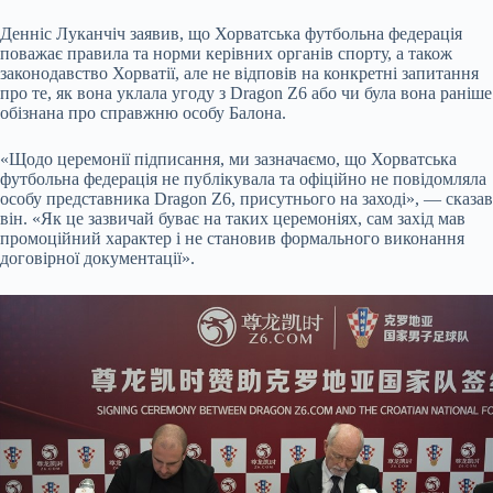
Денніс Луканчіч заявив, що Хорватська футбольна федерація
поважає правила та норми керівних органів спорту, а також
законодавство Хорватії, але не відповів на конкретні запитання
про те, як вона уклала угоду з Dragon Z6 або чи була вона раніше
обізнана про справжню особу Балона.
«Щодо церемонії підписання, ми зазначаємо, що Хорватська
футбольна федерація не публікувала та офіційно не повідомляла
особу представника Dragon Z6, присутнього на заході», — сказав
він. «Як це зазвичай буває на таких церемоніях, сам захід мав
промоційний характер і не становив формального виконання
договірної документації».