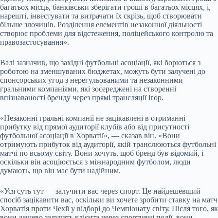
багатьох місць, банківськи зберігати гроші в багатьох місцях, і,
нарешті, інвестувати та витрачати їх скрізь, щоб створювати
більше злочинів. Розділення елементів незаконної діяльності
створює проблеми для відстеження, поліцейського контролю та
правозастосування».
Валі зазначив, що західні футбольні асоціації, які борються з
роботою на зменшуваних бюджетах, можуть бути залучені до
спонсорських угод з нерегульованими та незаконними
гральними компаніями, які зосереджені на створенні
впізнаваності бренду через прямі трансляції ігор.
«Незаконні гральні компанії не зацікавлені в отриманні
прибутку від прямої аудиторії клубів або від присутності
футбольної асоціації в Хорватії», — сказав він. «Вони
отримують прибуток від аудиторії, якій транслюються футбольні
матчі по всьому світу. Вони хочуть, щоб бренд був відомий, і
оскільки він асоціюється з міжнародним футболом, люди
думають, що він має бути надійним.
«Уся суть тут — залучити вас через спорт. Це найдешевший
спосіб зацікавити вас, оскільки ви хочете зробити ставку на матч
Хорватія проти Чехії у відборі до Чемпіонату світу. Після того, як
вони дешево залучать клієнта через спортивні події, вони