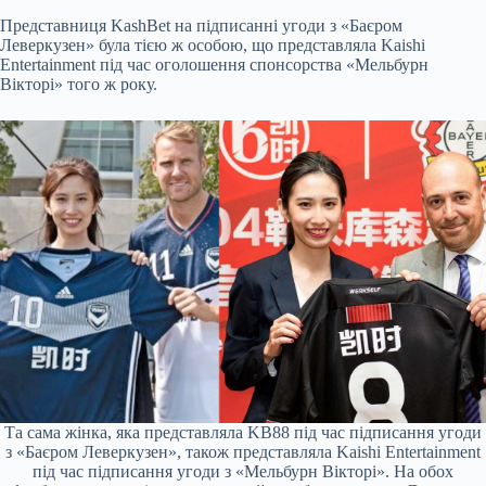
Представниця KashBet на підписанні угоди з «Баєром
Леверкузен» була тією ж особою, що представляла Kaishi
Entertainment під час оголошення спонсорства «Мельбурн
Вікторі» того ж року.
Та сама жінка, яка представляла KB88 під час підписання угоди
з «Баєром Леверкузен», також представляла Kaishi Entertainment
під час підписання угоди з «Мельбурн Вікторі». На обох