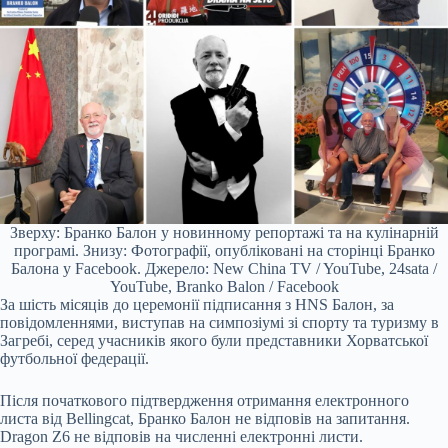
Зверху: Бранко Балон у новинному репортажі та на кулінарній
програмі. Знизу: Фотографії, опубліковані на сторінці Бранко
Балона у Facebook. Джерело: New China TV / YouTube, 24sata /
YouTube, Branko Balon / Facebook
За шість місяців до церемонії підписання з HNS Балон, за
повідомленнями, виступав на симпозіумі зі спорту та туризму в
Загребі, серед учасників якого були представники Хорватської
футбольної федерації.
Після початкового підтвердження отримання електронного
листа від Bellingcat, Бранко Балон не відповів на запитання.
Dragon Z6 не відповів на численні електронні листи.