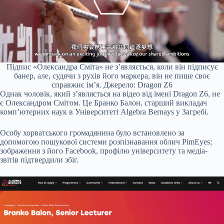
Підпис «Олександра Сміта» не з’являється, коли він підписує
банер, але, судячи з рухів його маркера, він не пише своє
справжнє ім’я. Джерело: Dragon Z6
Однак чоловік, який з’являється на відео від імені Dragon Z6, не
є Олександром Смітом. Це Бранко Балон, старший викладач
комп’ютерних наук в Університеті Algebra Bernays у Загребі.
Особу хорватського громадянина було встановлено за
допомогою пошукової системи розпізнавання облич PimEyes;
зображення з його Facebook, профілю університету та медіа-
звітів підтвердили збіг.