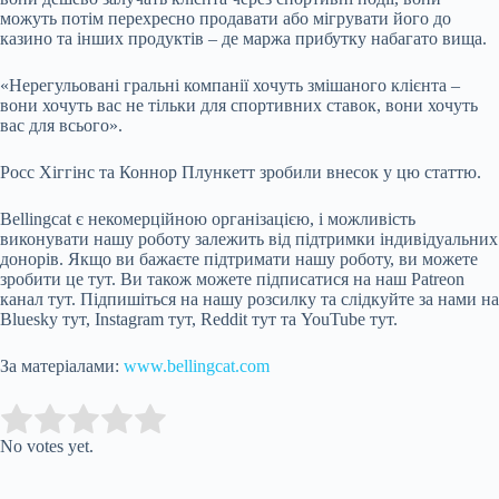
можуть потім перехресно продавати або мігрувати його до
казино та інших продуктів – де маржа прибутку набагато вища.
«Нерегульовані гральні компанії хочуть змішаного клієнта –
вони хочуть вас не тільки для спортивних ставок, вони хочуть
вас для всього».
Росс Хіггінс та Коннор Плункетт зробили внесок у цю статтю.
Bellingcat є некомерційною організацією, і можливість
виконувати нашу роботу залежить від підтримки індивідуальних
донорів. Якщо ви бажаєте підтримати нашу роботу, ви можете
зробити це тут. Ви також можете підписатися на наш Patreon
канал тут. Підпишіться на нашу розсилку та слідкуйте за нами на
Bluesky тут, Instagram тут, Reddit тут та YouTube тут.
За матеріалами:
www.bellingcat.com
Submit Rating
Rate this item:
No votes yet.