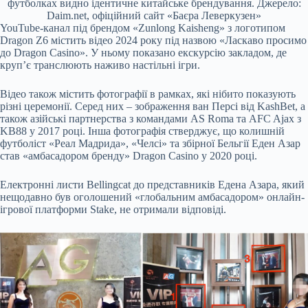
футболках видно ідентичне китайське брендування. Джерело:
Daim.net, офіційний сайт «Баєра Леверкузен»
YouTube-канал під брендом «Zunlong Kaisheng» з логотипом
Dragon Z6 містить відео 2024 року під назвою «Ласкаво просимо
до Dragon Casino». У ньому показано екскурсію закладом, де
круп’є транслюють наживо настільні ігри.
Відео також містить фотографії в рамках, які нібито показують
різні церемонії. Серед них – зображення ван Персі від KashBet, а
також азійські партнерства з командами AS Roma та AFC Ajax з
KB88 у 2017 році. Інша фотографія стверджує, що колишній
футболіст «Реал Мадрида», «Челсі» та збірної Бельгії Еден Азар
став «амбасадором бренду» Dragon Casino у 2020 році.
Електронні листи Bellingcat до представників Едена Азара, який
нещодавно був оголошений «глобальним амбасадором» онлайн-
ігрової платформи Stake, не отримали відповіді.