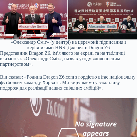
«Олександр Сміт» (у центрі) на церемонії підписання з
керівниками HNS. Джерело: Dragon Z6
Представник Dragon Z6, ім’я якого на екрані та на табличці
вказано як «Олександр Сміт», назвав угоду «доленосним
партнерством».
Він сказав: «Родина Dragon Z6.com з гордістю вітає національну
футбольну команду Хорватії. Ми вирушаємо у захопливу
подорож для реалізації наших спільних амбіцій».