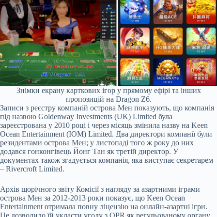
Знімки екрану карткових ігор у прямому ефірі та інших
пропозицій на Dragon Z6.
Записи з реєстру компаній острова Мен показують, що компанія
під назвою Goldenway Investments (UK) Limited була
зареєстрована у 2010 році і через місяць змінила назву на Keen
Ocean Entertainment (IOM) Limited. Два директори компанії були
резидентами острова Мен; у листопаді того ж року до них
додався гонконгівець Йонг Тан як третій директор. У
документах також згадується компанія, яка виступає секретарем
– Rivercroft Limited.
Архів щорічного звіту Комісії з нагляду за азартними іграми
острова Мен за 2012-2013 роки показує, що Keen Ocean
Entertainment отримала повну ліцензію на онлайн-азартні ігри.
Це дозволило їй укласти угоду з QPR як регульованому органу,