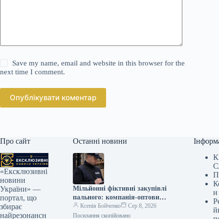
Save my name, email and website in this browser for the
next time I comment.
Опублікувати коментар
Про сайт
Останні новини
Інформ
К
С
«Ексклюзивні
П
новини
К
Мільйонні фіктивні закупівлі
України» —
и
пального: компанія-оптовик
портал, що
Р
мусила доплатити податки
Ксенія Бойченко
Сер 8, 2026
збирає
й
найрезонансн
Посилання скопійовано
п