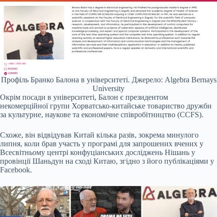
Профіль Бранко Балона в університеті. Джерело: Algebra Bernays
University
Окрім посади в університеті, Балон є президентом
некомерційної групи Хорватсько-китайське товариство дружби
за культурне, наукове та економічне співробітництво (CCFS).
Схоже, він відвідував Китай кілька разів, зокрема минулого
липня, коли брав участь у програмі для запрошених вчених у
Всесвітньому центрі конфуціанських досліджень Нішань у
провінції Шаньдун на сході Китаю, згідно з його публікаціями у
Facebook.