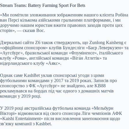
Stream Teams: Battery Farming Sport For Bets
«Ми помітили зловживання зображенням нашого клієнта Робіна
ван Персі кількома азійськими гральними платформами, і ми
доручимо нашим юристам вжити правових заходів проти цих
сторін», — сказав Вос.
Дзеркальні сайти Z6 також стверджують, що Zunlong Kaisheng є
«офіційним спонсором» клубів Бундесліги «Баєр Леверкузен» та
«Аугсбург», бразильської команди «Флуміненсе», італійського
клубу «Рома», англійської команди «Віга́н Атлетік» та
нідерландського клубу «Аякс».
Однак саме KashBet уклав спонсорські угоди з цими
футбольними командами у 2017 та 2019 роках. Записів про
спонсорство з ФК «Аугсбург» не знайдено, але KB88
рекламувався на бордах під час одного з домашніх матчів
команди у 2019 році.
У 2019 році австралійська футбольна команда «Мельбурн
Вікторі» відмовилася від свого спонсора Ліги чемпіонів АФК
«Kaishi Entertainment» після висловлення занепокоєння щодо
зв’язку компанії з Kashbet.