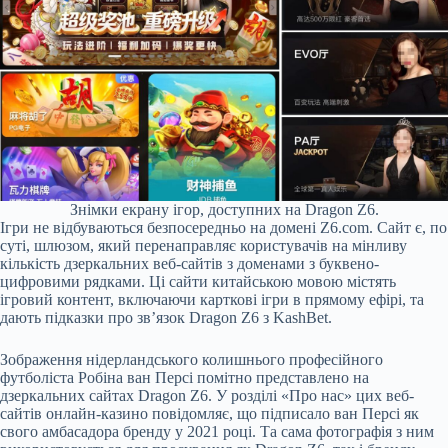
Знімки екрану ігор, доступних на Dragon Z6.
Ігри не відбуваються безпосередньо на домені Z6.com. Сайт є, по
суті, шлюзом, який перенаправляє користувачів на мінливу
кількість дзеркальних веб-сайтів з доменами з буквено-
цифровими рядками. Ці сайти китайською мовою містять
ігровий контент, включаючи карткові ігри в прямому ефірі, та
дають підказки про зв’язок Dragon Z6 з KashBet.
Зображення нідерландського колишнього професійного
футболіста Робіна ван Персі помітно представлено на
дзеркальних сайтах Dragon Z6. У розділі «Про нас» цих веб-
сайтів онлайн-казино повідомляє, що підписало ван Персі як
свого амбасадора бренду у 2021 році. Та сама фотографія з ним