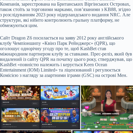
Компанія, зареєстрована на Британських Віргінських Островах,
також стоїть за торговими марками, пов’язаними з KB88, згідно
з розслідуванням 2023 року нідерландського видання NRC. Але
структури, які нібито контролюють гральну платформу, не
обмежуються цим.
Сайт Dragon Z6 посилається на заяву 2012 року англійського
клубу Чемпіоншипу «Квінз Парк Рейнджерс» (QPR), що
оголошує однорічну угоду про те, щоб KashBet став
міжнародним партнером клубу зa ставками. Прес-реліз, який був
видалений із сайту QPR на початку цього року, стверджував, що
KashBet «повністю належить і керується Keen Ocean
Entertainment (IOM) Limited» та ліцензований і регулюється
Комісією з нагляду за азартними іграми (GSC) на острові Мен.