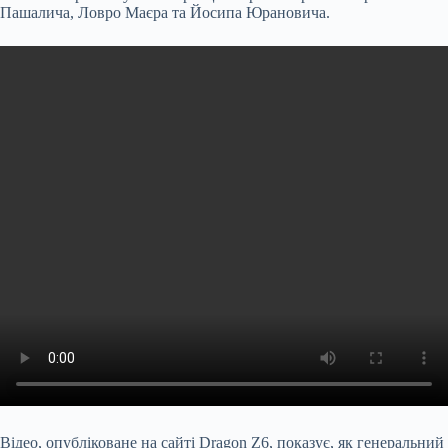
Пашалича, Ловро Маєра та Йосипа Юрановича.
Відео, опубліковане на сайті Dragon Z6, показує, як генеральний