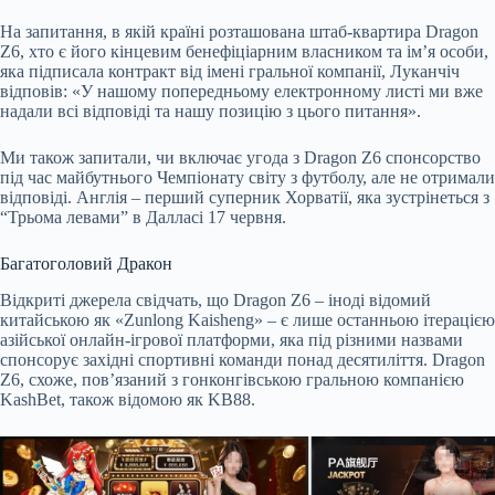
На запитання, в якій країні розташована штаб-квартира Dragon
Z6, хто є його кінцевим бенефіціарним власником та ім’я особи,
яка підписала контракт від імені гральної компанії, Луканчіч
відповів: «У нашому попередньому електронному листі ми вже
надали всі відповіді та нашу позицію з цього питання».
Ми також запитали, чи включає угода з Dragon Z6 спонсорство
під час майбутнього Чемпіонату світу з футболу, але не отримали
відповіді. Англія – перший суперник Хорватії, яка зустрінеться з
“Трьома левами” в Далласі 17 червня.
Багатоголовий Дракон
Відкриті джерела свідчать, що Dragon Z6 – іноді відомий
китайською як «Zunlong Kaisheng» – є лише останньою ітерацією
азійської онлайн-ігрової платформи, яка під різними назвами
спонсорує західні спортивні команди понад десятиліття. Dragon
Z6, схоже, пов’язаний з гонконгівською гральною компанією
KashBet, також відомою як KB88.