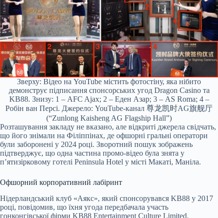
Зверху: Відео на YouTube містить фотостіну, яка нібито
демонструє підписання спонсорських угод Dragon Casino та
KB88. Знизу: 1 – AFC Ajax; 2 – Еден Азар; 3 – AS Roma; 4 –
Робін ван Персі. Джерело: YouTube-канал 尊龙凯时AG旗舰厅
(“Zunlong Kaisheng AG Flagship Hall”)
Розташування закладу не вказано, але відкриті джерела свідчать,
що його знімали на Філіппінах, де офшорні гральні оператори
були заборонені у 2024 році. Зворотний пошук зображень
підтверджує, що одна частина промо-відео була знята у
п’ятизірковому готелі Peninsula Hotel у місті Макаті, Маніла.
Офшорний корпоративний лабіринт
Нідерландський клуб «Аякс», який спонсорувався KB88 у 2017
році, повідомив, що їхня угода передбачала участь
гонконгівської фірми KB88 Entertainment Culture Limited.