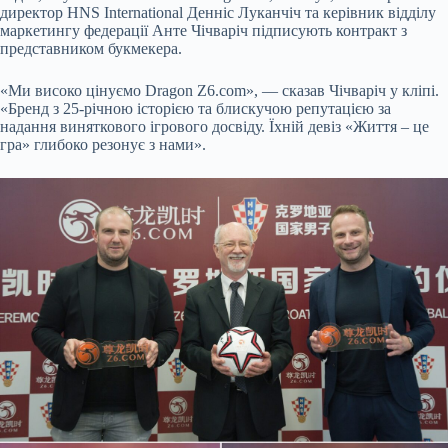
директор HNS International Денніс Луканчіч та керівник відділу
маркетингу федерації Анте Чічваріч підписують контракт з
представником букмекера.
«Ми високо цінуємо Dragon Z6.com», — сказав Чічваріч у кліпі.
«Бренд з 25-річною історією та блискучою репутацією за
надання виняткового ігрового досвіду. Їхній девіз «Життя – це
гра» глибоко резонує з нами».