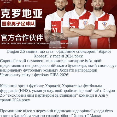
Dragon Z6 заявив, що став “офіційним спонсором” збірної
Хорватії у травні 2024 року.
Європейський науковець використав вигадане ім’я, щоб
представляти непрозорого азійського букмекера, який спонсорує
національну футбольну команду Хорватії напередодні
Чемпіонату світу з футболу FIFA 2026.
Керівний орган футболу Хорватії, Хорватська футбольна
федерація (HNS), уклав угоду, щоб зробити ігровий сайт Dragon
Z6 “ексклюзивним партнером зa ставками” команди в Азії у
травні 2024 року.
Промоційне відео з церемонії підписання дворічної угоди було
знято в Загребі за участю гравців збірної Хорватії Марко