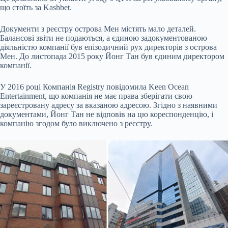
що стоїть за Kashbet.
Документи з реєстру острова Мен містять мало деталей.
Балансові звіти не подаються, а єдиною задокументованою
діяльністю компанії був епізодичний рух директорів з острова
Мен. До листопада 2015 року Йонг Тан був єдиним директором
компанії.
У 2016 році Компанія Registry повідомила Keen Ocean
Entertainment, що компанія не має права зберігати свою
зареєстровану адресу за вказаною адресою. Згідно з наявними
документами, Йонг Тан не відповів на цю кореспонденцію, і
компанію згодом було виключено з реєстру.