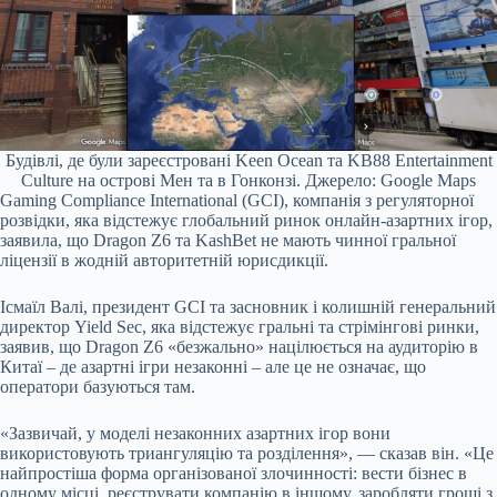
Будівлі, де були зареєстровані Keen Ocean та KB88 Entertainment
Culture на острові Мен та в Гонконзі. Джерело: Google Maps
Gaming Compliance International (GCI), компанія з регуляторної
розвідки, яка відстежує глобальний ринок онлайн-азартних ігор,
заявила, що Dragon Z6 та KashBet не мають чинної гральної
ліцензії в жодній авторитетній юрисдикції.
Ісмаїл Валі, президент GCI та засновник і колишній генеральний
директор Yield Sec, яка відстежує гральні та стрімінгові ринки,
заявив, що Dragon Z6 «безжально» націлюється на аудиторію в
Китаї – де азартні ігри незаконні – але це не означає, що
оператори базуються там.
«Зазвичай, у моделі незаконних азартних ігор вони
використовують триангуляцію та розділення», — сказав він. «Це
найпростіша форма організованої злочинності: вести бізнес в
одному місці, реєструвати компанію в іншому, заробляти гроші з