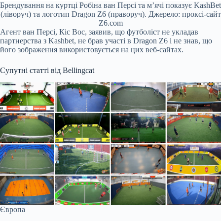
Брендування на куртці Робіна ван Персі та м’ячі показує KashBet
(ліворуч) та логотип Dragon Z6 (праворуч). Джерело: проксі-сайт
Z6.com
Агент ван Персі, Кіс Вос, заявив, що футболіст не укладав
партнерства з Kashbet, не брав участі в Dragon Z6 і не знав, що
його зображення використовується на цих веб-сайтах.
Супутні статті від Bellingcat
Європа