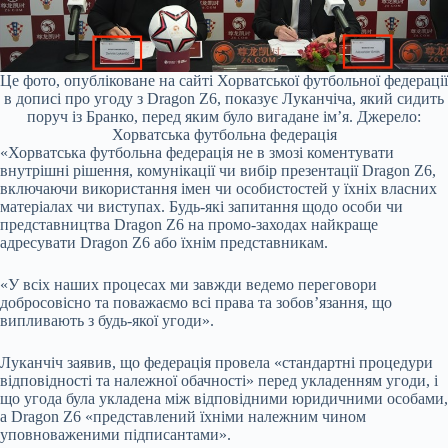
Це фото, опубліковане на сайті Хорватської футбольної федерації
в дописі про угоду з Dragon Z6, показує Луканчіча, який сидить
поруч із Бранко, перед яким було вигадане ім’я. Джерело:
Хорватська футбольна федерація
«Хорватська футбольна федерація не в змозі коментувати
внутрішні рішення, комунікації чи вибір презентації Dragon Z6,
включаючи використання імен чи особистостей у їхніх власних
матеріалах чи виступах. Будь-які запитання щодо особи чи
представництва Dragon Z6 на промо-заходах найкраще
адресувати Dragon Z6 або їхнім представникам.
«У всіх наших процесах ми завжди ведемо переговори
добросовісно та поважаємо всі права та зобов’язання, що
випливають з будь-якої угоди».
Луканчіч заявив, що федерація провела «стандартні процедури
відповідності та належної обачності» перед укладенням угоди, і
що угода була укладена між відповідними юридичними особами,
а Dragon Z6 «представлений їхніми належним чином
уповноваженими підписантами».