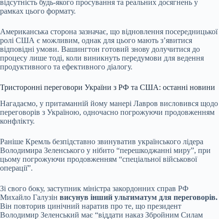
відсутність будь-якого просування та реальних досягнень у
рамках цього формату.
Американська сторона зазначає, що відновлення посередницької
ролі США є можливим, однак для цього мають з’явитися
відповідні умови. Вашингтон готовий знову долучитися до
процесу лише тоді, коли виникнуть передумови для ведення
продуктивного та ефективного діалогу.
Тристоронні переговори України з РФ та США: останні новини
Нагадаємо, у притаманній йому манері Лавров висловився щодо
переговорів з Україною, одночасно погрожуючи продовженням
конфлікту.
Раніше Кремль безпідставно звинуватив українського лідера
Володимира Зеленського у нібито “перешкоджанні миру”, при
цьому погрожуючи продовженням “спеціальної військової
операції”.
Зі свого боку, заступник міністра закордонних справ РФ
Михайло Галузін
висунув інший ультиматум для переговорів.
Він повторив цинічний наратив про те, що президент
Володимир Зеленський має “віддати наказ Збройним Силам