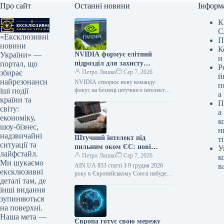
Про сайт
Останні новини
Інформ
К
С
«Ексклюзивні
П
новини
К
NVIDIA формує елітний
України» —
и
підрозділ для захисту
портал, що
Р
передових ШІ-технологій
Петро Ляшко
Сер 7, 2026
збирає
й
найрезонансн
NVIDIA створює нову команду:
п
фокус на безпеці штучного інтелекту
іші події
а
та відкритих моделях Технологічний
країни та
П
гігант NVIDIA активно розширює свій
світу:
а
штат, засновуючи…
економіку,
к
шоу-бізнес,
н
надзвичайні
Штучний інтелект під
ті
ситуації та
пильним оком ЄС: нові
У
лайфстайл.
правила та відповідальність
Петро Ляшко
Сер 7, 2026
к
Ми шукаємо
розробників софту
AIN.UA 853 статті З 9 грудня 2026
в
ексклюзивні
року в Європейському Союзі набуде
деталі там, де
чинності Директива про
інші видання
відповідальність за продукцію. Вона
суттєво…
зупиняються
на поверхні.
Наша мета —
Європа готує свою мережу