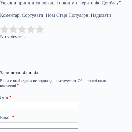
України припинити вогонь і покинути територію Донбасу”.
Коментарі Сортувати: Нові Старі Популярні Надіслати
Submit Rating
Rate this item:
No votes yet.
Залишити відповідь
Ваша e-mail адреса не оприлюднюватиметься.
Обов’язкові поля
позначені
*
Ім’я
*
Email
*