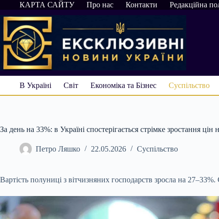
Перейти
КАРТА САЙТУ
Про нас
Контакти
Редакційна по
до
вмісту
В Україні
Світ
Економіка та Бізнес
Суспільство
За день на 33%: в Україні спостерігається стрімке зростання цін 
Петро Ляшко
22.05.2026
Суспільство
Вартість полуниці з вітчизняних господарств зросла на 27–33%. 