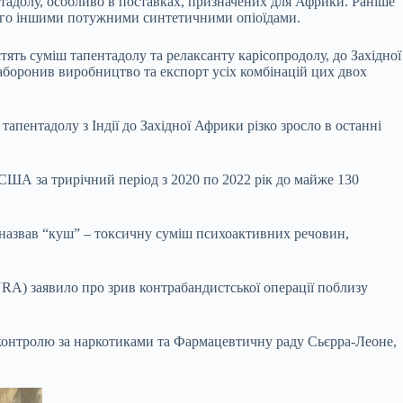
адолу, особливо в поставках, призначених для Африки. Раніше
його іншими потужними синтетичними опіоїдами.
ять суміш тапентадолу та релаксанту карiсопродолу, до Західної
заборонив виробництво та експорт усіх комбінацій цих двох
тапентадолу з Індії до Західної Африки різко зросло в останні
 США за трирічний період з 2020 по 2022 рік до майже 130
 назвав “куш” – токсичну суміш психоактивних речовин,
RA) заявило про зрив контрабандистської операції поблизу
 контролю за наркотиками та Фармацевтичну раду Сьєрра-Леоне,