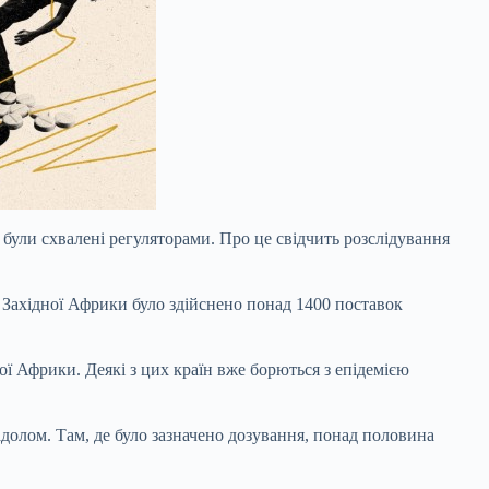
е були схвалені регуляторами. Про це свідчить розслідування
о Західної Африки було здійснено понад 1400 поставок
ої Африки. Деякі з цих країн вже борються з епідемією
адолом. Там, де було зазначено дозування, понад половина