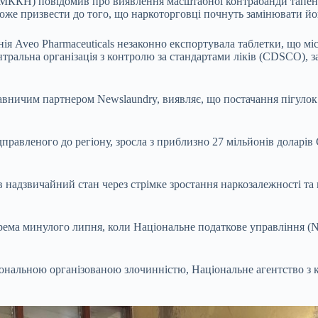
(МККН) повідомив про виявлення масштабної контрабанди тапент
може призвести до того, що наркоторговці почнуть замінювати 
 Aveo Pharmaceuticals незаконно експортувала таблетки, що міст
нтральна організація з контролю за стандартами ліків (CDSCO), 
давничим партнером Newslaundry, виявляє, що постачання пігулок 
дправленого до регіону, зросла з приблизно 27 мільйонів доларів
 надзвичайний стан через стрімке зростання наркозалежності та
ема минулого липня, коли Національне податкове управління (N
ціональною організованою злочинністю, Національне агентство з