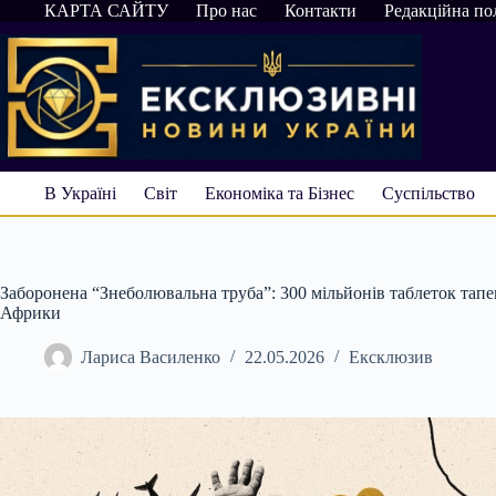
Перейти
КАРТА САЙТУ
Про нас
Контакти
Редакційна по
до
вмісту
В Україні
Світ
Економіка та Бізнес
Суспільство
Заборонена “Знеболювальна труба”: 300 мільйонів таблеток тапен
Африки
Лариса Василенко
22.05.2026
Ексклюзив