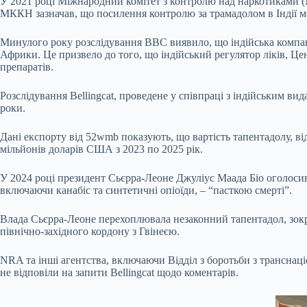
У 2021 році Міжнародний комітет з контролю над наркотиками 
МККН зазначав, що посилення контролю за трамадолом в Індії 
Минулого року розслідування BBC виявило, що індійська компанія
Африки. Це призвело до того, що індійський регулятор ліків, Це
препаратів.
Розслідування Bellingcat, проведене у співпраці з індійським ви
роки.
Дані експорту від 52wmb показують, що вартість тапентадолу, ві
мільйонів доларів США з 2023 по 2025 рік.
У 2024 році президент Сьєрра-Леоне Джуліус Маада Біо оголосив
включаючи канабіс та синтетичні опіоїди, – “пасткою смерті”.
Влада Сьєрра-Леоне перехоплювала незаконний тапентадол, зокр
північно-західного кордону з Гвінеєю.
NRA та інші агентства, включаючи Відділ з боротьби з трансна
не відповіли на запити Bellingcat щодо коментарів.