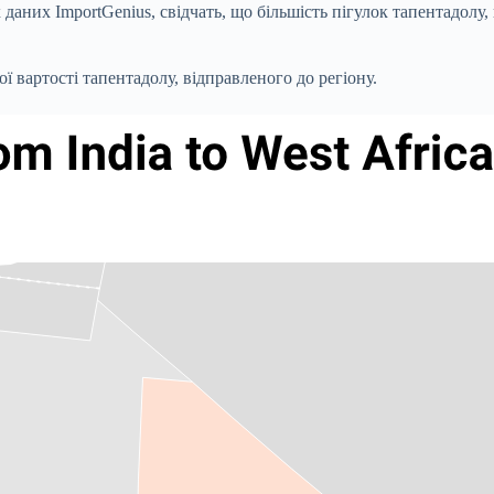
 даних ImportGenius, свідчать, що більшість пігулок тапентадолу
ї вартості тапентадолу, відправленого до регіону.