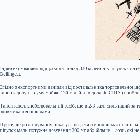
Індійські компанії відправили понад 320 мільйонів пігулок синте
Bellingcat.
Згідно з експортними даними від постачальника торговельної інф
тапентадолу на суму майже 130 мільйонів доларів США (приблизн
Тапентадол, знеболювальний засіб, що в 2-3 рази сильніший за т
зловживання опіоїдами.
Проте, це розслідування показує, що десятки індійських постача
пігулок мали потужне дозування 200 мг або більше – дози, які не с