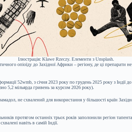
Ілюстрація: Klawe Rzeczy. Елементи з Unsplash.
тичного опіоїду до Західної Африки – регіону, де ці препарати н
ормації 52wmb, з січня 2023 року по грудень 2025 року з Індії д
о 5,2 мільярда гривень за курсом 2026 року).
рамадол, не схвалений для використання у більшості країн Західн
льників протягом останніх трьох років заполонили регіон тапент
хвалені навіть в самій Індії.