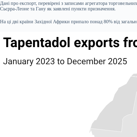
Дані про експорт, перевірені з записами агрегатора торговельних
Сьєрра-Леоне та Гану як заявлені пункти призначення.
На ці дві країни Західної Африки припало понад 80% від загально