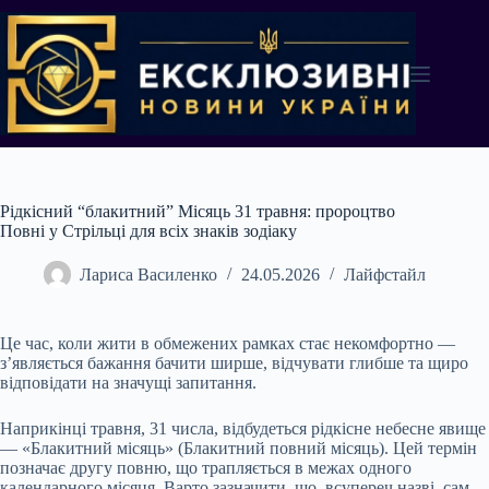
Перейти
до
вмісту
Рідкісний “блакитний” Місяць 31 травня: пророцтво
Повні у Стрільці для всіх знаків зодіаку
Лариса Василенко
24.05.2026
Лайфстайл
Це час, коли жити в обмежених рамках стає некомфортно —
з’являється бажання бачити ширше, відчувати глибше та щиро
відповідати на значущі запитання.
Наприкінці травня, 31 числа, відбудеться рідкісне небесне явище
— «Блакитний місяць» (Блакитний повний місяць). Цей термін
позначає другу повню, що трапляється в межах одного
календарного місяця. Варто зазначити, що, всупереч назві, сам