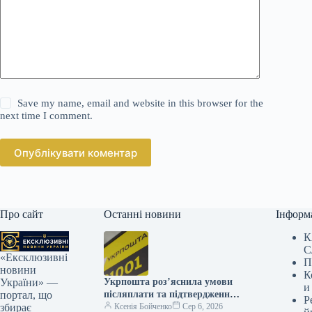
Save my name, email and website in this browser for the
next time I comment.
Опублікувати коментар
Про сайт
Останні новини
Інформ
К
С
«Ексклюзивні
П
новини
К
Укрпошта роз’яснила умови
України» —
и
післяплати та підтвердження
портал, що
Р
індивідуального податкового
Ксенія Бойченко
Сер 6, 2026
збирає