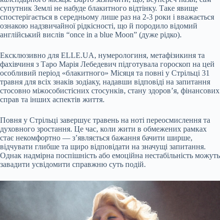
супутник Землі не набуде блакитного відтінку. Таке явище
спостерігається в середньому лише раз на 2-3 роки і вважається
ознакою надзвичайної рідкісності, що й породило відомий
англійський вислів “once in a blue Moon” (дуже рідко).
Ексклюзивно для ELLE.UA, нумерологиня, метафізикиня та
фахівчиня з Таро Марія Лебедевич підготувала гороскоп на цей
особливий період «блакитного» Місяця та повні у Стрільці 31
травня для всіх знаків зодіаку, надавши відповіді на запитання
стосовно міжособистісних стосунків, стану здоров’я, фінансових
справ та інших аспектів життя.
Повня у Стрільці завершує травень на ноті переосмислення та
духовного зростання. Це час, коли жити в обмежених рамках
стає некомфортно — з’являється бажання бачити ширше,
відчувати глибше та щиро відповідати на значущі запитання.
Однак надмірна поспішність або емоційна нестабільність можуть
завадити усвідомити справжню суть подій.