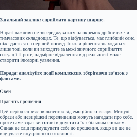
Загальний заклик: сприймати картину ширше.
Наразі важливо не зосереджуватися на окремих дрібницях чи
тимчасових складнощах. Те, що відбувається, має глибший сенс,
ніж здається на перший погляд. Інколи рішення знаходяться
лише тоді, коли ви виходите за межі звичного сприйняття
ситуації. Проте, надмірне віддалення від реальності може
створити ілюзорні уявлення.
Порада: аналізуйте події комплексно, зберігаючи зв’язок з
фактами.
Овен
Прагніть прощення
Цей період сприяє звільненню від емоційного тягаря. Минулі
образи або невирішені переживання можуть нагадати про себе,
проте саме зараз ви готові відпустити їх з більшим спокоєм.
Однак не слід примушувати себе до прощення, якщо ви ще не
відчуваєте внутрішньої готовності.