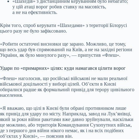
«Шахедів» з дистанційним керуванням було небагато;
у цій атаці ворог робив ставку на масовість,
а не на ефективність.
Крім того, спроб керувати «Шахедами» з території Білорусі
цього разу не було зафіксовано.
«Робити остаточні висновки ще зарано. Можливо, це тому,
що весь удар був спрямований на Київ, а не на західні регіони
України, як було минулого разу», — припустив «Флеш».
Удари по «примарних» цілях: куди намагався цілити ворог
«Флеш» наголосив, що російські військові не мали реальної
військової доцільності у виборі цілей. Об’єкти в Києві
обиралися радше як формальний привід для терору цивільного
населення.
«Я вважаю, що цілі в Києві були обрані противником лише
як привід для удару по місту. Наприклад, завод на Лук’янівці,
який за роки війни ракетами вже давно зруйнували, наскільки
це можливо, або територія Командування Сухопутних військ,
де з першого дня війни нікого немає, як і на всіх подібних
об’єктах у Києві», — пояснив він.