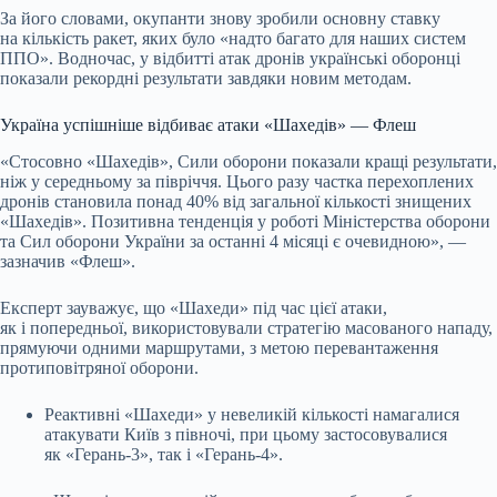
За його словами, окупанти знову зробили основну ставку
на кількість ракет, яких було «надто багато для наших систем
ППО». Водночас, у відбитті атак дронів українські оборонці
показали рекордні результати завдяки новим методам.
Україна успішніше відбиває атаки «Шахедів» — Флеш
«Стосовно «Шахедів», Сили оборони показали кращі результати,
ніж у середньому за півріччя. Цього разу частка перехоплених
дронів становила понад 40% від загальної кількості знищених
«Шахедів». Позитивна тенденція у роботі Міністерства оборони
та Сил оборони України за останні 4 місяці є очевидною», —
зазначив «Флеш».
Експерт зауважує, що «Шахеди» під час цієї атаки,
як і попередньої, використовували стратегію масованого нападу,
прямуючи одними маршрутами, з метою перевантаження
протиповітряної оборони.
Реактивні «Шахеди» у невеликій кількості намагалися
атакувати Київ з півночі, при цьому застосовувалися
як «Герань-3», так і «Герань-4».