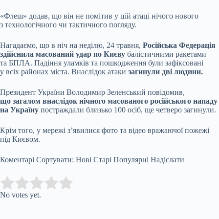
«Флеш» додав, що він не помітив у цій атаці нічого нового
з технологічного чи тактичного погляду.
Нагадаємо, що в ніч на неділю, 24 травня,
Російська Федерація
здійснила масований удар по Києву
балістичними ракетами
та БПЛА. Падіння уламків та пошкодження були зафіксовані
у всіх районах міста. Внаслідок атаки
загинули дві людини.
Президент України Володимир Зеленський повідомив,
що загалом внаслідок нічного масованого російського нападу
на Україну
постраждали близько 100 осіб, ще четверо загинули.
Крім того, у мережі з’явилися фото та відео вражаючої пожежі
під Києвом.
Коментарі Сортувати: Нові Старі Популярні Надіслати
Submit Rating
Rate this item:
No votes yet.