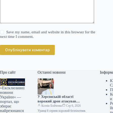
Save my name, email and website in this browser for the
next time I comment.
Опублікувати коментар
Про сайт
Останні новини
Інформ
К
С
«Ексклюзивні
П
новини
К
У Херсонській області
України» —
и
ворожий дрон атакував
портал, що
Р
автобус, шість осіб
Ксенія Бойченко
Сер 6, 2026
збирає
й
постраждали.
найрезонансн
Уранці 6 серпня ворожий безпілотник
п