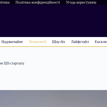
літика
Політика конфіденційності
Угода користувача
Надзвичайне
Технології
Шоу-біз
Лайфстайл
Ексклю
ом ШІ-стартапу