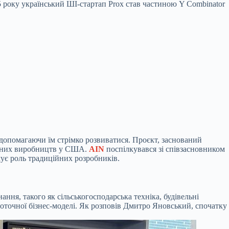
року український ШІ-стартап Prox став частиною Y Combinator
х, допомагаючи їм стрімко розвиватися. Проєкт, заснований
ладних виробництв у США.
AIN
поспілкувався зі співзасновником
мує роль традиційних розробників.
ння, такого як сільськогосподарська техніка, будівельні
оточної бізнес-моделі. Як розповів Дмитро Яновський, спочатку