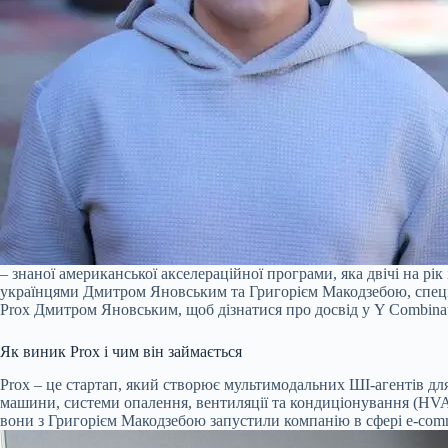
– знаної американської акселераційної програми, яка двічі на рі
українцями Дмитром Яновським та Григорієм Макодзебою, спеці
Prox Дмитром Яновським, щоб дізнатися про досвід у Y Combinat
Як виник Prox і чим він займається
Prox – це стартап, який створює мультимодальних ШІ-агентів для
машини, системи опалення, вентиляції та кондиціонування (HVA
вони з Григорієм Макодзебою запустили компанію в сфері e-com