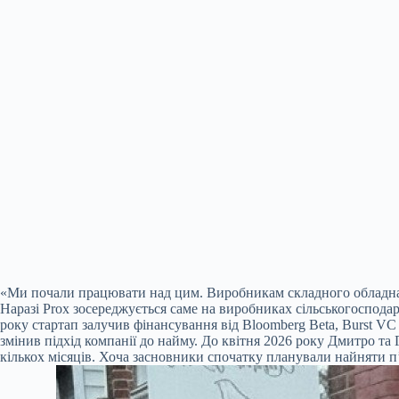
«Ми почали працювати над цим. Виробникам складного обладнан
Наразі Prox зосереджується саме на виробниках сільськогосподар
року стартап залучив фінансування від Bloomberg Beta, Burst VC 
змінив підхід компанії до найму. До квітня 2026 року Дмитро та
кількох місяців. Хоча засновники спочатку планували найняти п