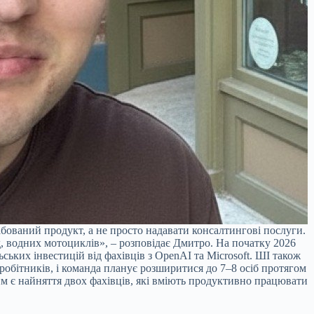
ований продукт, а не просто надавати консалтингові послуги.
д, водних мотоциклів», – розповідає Дмитро. На початку 2026
ьських інвестицій від фахівців з OpenAI та Microsoft. ШІ також
робітників, і команда планує розширитися до 7–8 осіб протягом
им є найняття двох фахівців, які вміють продуктивно працювати