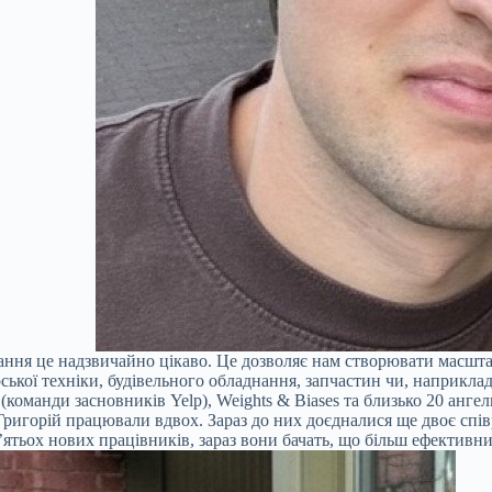
ня це надзвичайно цікаво. Це дозволяє нам створювати масштаб
ської техніки, будівельного обладнання, запчастин чи, наприкла
(команди засновників Yelp), Weights & Biases та близько 20 ангел
 Григорій працювали вдвох. Зараз до них доєдналися ще двоє спів
’ятьох нових працівників, зараз вони бачать, що більш ефективн