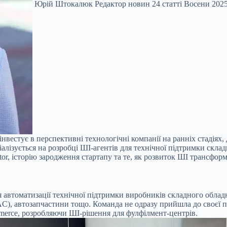
Юрій Штокалюк Редактор новин 24 статті Восени 2025 
к інвестує в перспективні технологічні компанії на ранніх стадія
алізується на розробці ШІ-агентів для технічної підтримки ск
or, історію зародження стартапу та те, як розвиток ШІ трансфор
 автоматизації технічної підтримки виробників складного обладна
C), автозапчастини тощо. Команда не одразу прийшла до своєї п
merce, розробляючи ШІ-рішення для фулфілмент-центрів.