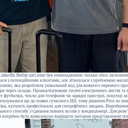
nkedIn Вибір цієї ніші був невипадковим: батьки обох засновник
алася з потенційними клієнтами, але зіткнулася з проблемою масш
мпанію, яка розробляла унікальний код для кожного окремого про
ри через склади. Проаналізувавши тисячі електронних листів та 
к-от футболки, чохли для телефонів чи зарядні пристрої, покупці
тизувалися ще до появи сучасного ШІ, тому рішення Prox не вик
ніка, купують професіонали для специфічних завдань. Виробники
льного способу з’єднання певних вузлів у кондиціонері. Для роз
і потрібно було комплексно вирішити питання представлення техн