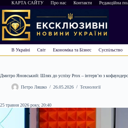
Перейти
КАРТА САЙТУ
Про нас
Контакти
Редакційна по
до
вмісту
В Україні
Світ
Економіка та Бізнес
Суспільство
Дмитро Яновський: Шлях до успіху Prox – інтерв’ю з кофаундер
Петро Ляшко
26.05.2026
Технології
25 травня 2026 року, 20:40