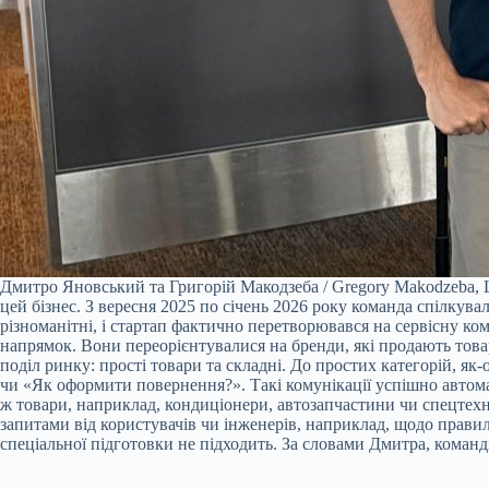
Дмитро Яновський та Григорій Макодзеба / Gregory Makodzeba, Li
цей бізнес. З вересня 2025 по січень 2026 року команда спілкув
різноманітні, і стартап фактично перетворювався на сервісну ко
напрямок. Вони переорієнтувалися на бренди, які продають това
поділ ринку: прості товари та складні. До простих категорій, я
чи «Як оформити повернення?». Такі комунікації успішно автома
ж товари, наприклад, кондиціонери, автозапчастини чи спецтех
запитами від користувачів чи інженерів, наприклад, щодо прави
спеціальної підготовки не підходить. За словами Дмитра, команд