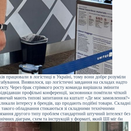
ів працювали в логістиці в Україні, тому вони добре розуміли
табування. Виявилося, що логістичні завдання на складах надто
єкту. Через брак стрімкого росту команда вирішила змінити
відвідавши профільні конференції, засновники помітили чіткий
 зазвичай мають типові запитання на кшталт «Де моє замовлення?»
ликали інтересу в брендів, що продають подібні товари. Складні
 такого обладнання стикаються зі складними технічними
в’язання другого типу проблем стандартний штучний інтелект без
ічних діаграм, схем та інструкцій у форматі, який ШІ міг би