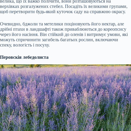
велика, що їх важко полічити, вони розташовуються на
верхівках розгалужених стебел. Посадіть їх великими групами,
щоб перетворити будь-який куточок саду на справжню окрасу.
Очевидно, бджоли та метелики поціновують його нектар, але
дрібні птахи в ландшафті також приваблюються до кореопсису
через його насіння. Він стійкий до оленів і витримує умови, які
можуть спричинити загибель багатьох рослин, включаючи
спеку, вологість і посуху.
Перовскія лебедолиста