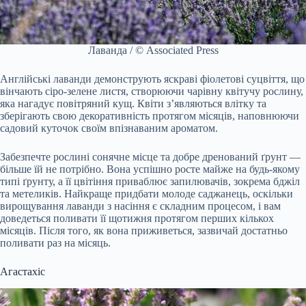
Лаванда / © Associated Press
Англійські лаванди демонструють яскраві фіолетові суцвіття, що
вінчають сіро-зелене листя, створюючи чарівну квітучу рослину,
яка нагадує повітряний кущ. Квіти з’являються влітку та
зберігають свою декоративність протягом місяців, наповнюючи
садовий куточок своїм впізнаваним ароматом.
Забезпечте рослині сонячне місце та добре дренований ґрунт —
більше їй не потрібно. Вона успішно росте майже на будь-якому
типі ґрунту, а її цвітіння приваблює запилювачів, зокрема бджіл
та метеликів. Найкраще придбати молоде саджанець, оскільки
вирощування лаванди з насіння є складним процесом, і вам
доведеться поливати її щотижня протягом перших кількох
місяців. Після того, як вона приживеться, зазвичай достатньо
поливати раз на місяць.
Агастахіс