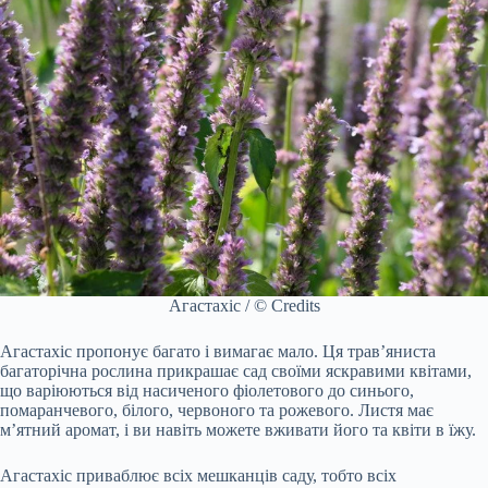
Агастахіс / © Credits
Агастахіс пропонує багато і вимагає мало. Ця трав’яниста
багаторічна рослина прикрашає сад своїми яскравими квітами,
що варіюються від насиченого фіолетового до синього,
помаранчевого, білого, червоного та рожевого. Листя має
м’ятний аромат, і ви навіть можете вживати його та квіти в їжу.
Агастахіс приваблює всіх мешканців саду, тобто всіх