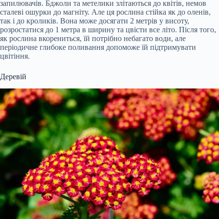
запилювачів. Бджоли та метелики злітаються до квітів, немов
сталеві ошурки до магніту. Але ця рослина стійка як до оленів,
так і до кроликів. Вона може досягати 2 метрів у висоту,
розростатися до 1 метра в ширину та цвісти все літо. Після того,
як рослина вкорениться, їй потрібно небагато води, але
періодичне глибоке поливання допоможе їй підтримувати
цвітіння.
Деревій