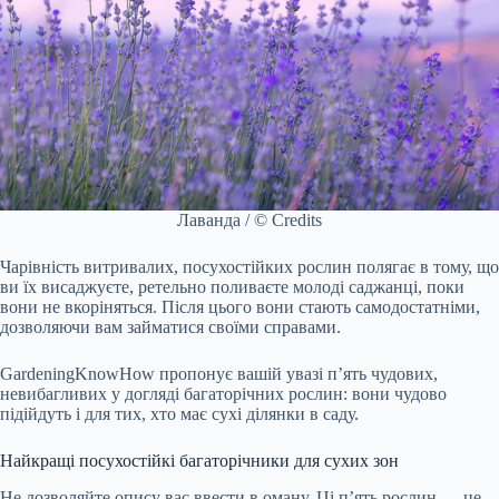
Лаванда / © Credits
Чарівність витривалих, посухостійких рослин полягає в тому, що
ви їх висаджуєте, ретельно поливаєте молоді саджанці, поки
вони не вкоріняться. Після цього вони стають самодостатніми,
дозволяючи вам займатися своїми справами.
GardeningKnowHow пропонує вашій увазі п’ять чудових,
невибагливих у догляді багаторічних рослин: вони чудово
підійдуть і для тих, хто має сухі ділянки в саду.
Найкращі посухостійкі багаторічники для сухих зон
Не дозволяйте опису вас ввести в оману. Ці п’ять рослин — це