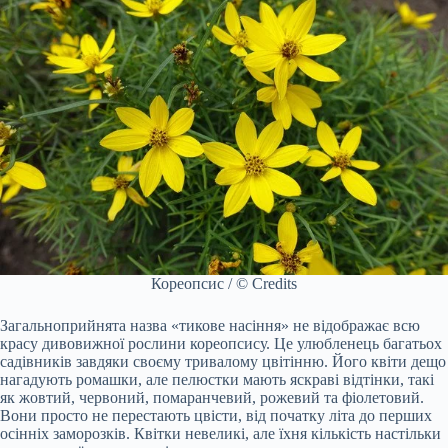
Кореопсис / © Credits
Загальноприйнята назва «тикове насіння» не відображає всю
красу дивовижної рослини кореопсису. Це улюбленець багатьох
садівників завдяки своєму тривалому цвітінню. Його квіти дещо
нагадують ромашки, але пелюстки мають яскраві відтінки, такі
як жовтий, червоний, помаранчевий, рожевий та фіолетовий.
Вони просто не перестають цвісти, від початку літа до перших
осінніх заморозків. Квітки невеликі, але їхня кількість настільки