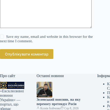
Save my name, email and website in this browser for the
next time I comment.
Опублікувати коментар
Про сайт
Останні новини
Інформ
К
С
«Ексклюзивні
П
новини
К
Зеленський пояснив, на яку
України» —
и
перемогу претендує Росія
портал, що
Р
Ксенія Бойченко
Сер 8, 2026
збирає