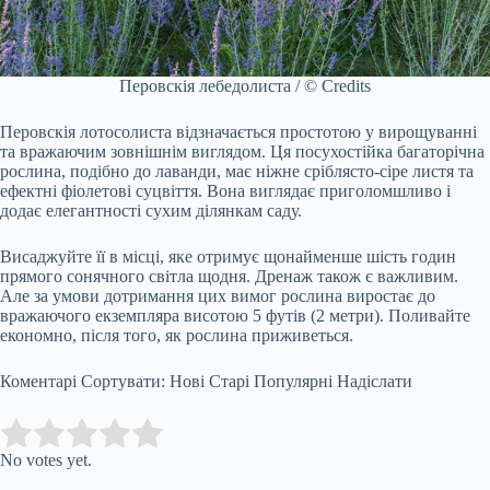
Перовскія лебедолиста / © Credits
Перовскія лотосолиста відзначається простотою у вирощуванні
та вражаючим зовнішнім виглядом. Ця посухостійка багаторічна
рослина, подібно до лаванди, має ніжне сріблясто-сіре листя та
ефектні фіолетові суцвіття. Вона виглядає приголомшливо і
додає елегантності сухим ділянкам саду.
Висаджуйте її в місці, яке отримує щонайменше шість годин
прямого сонячного світла щодня. Дренаж також є важливим.
Але за умови дотримання цих вимог рослина виростає до
вражаючого екземпляра висотою 5 футів (2 метри). Поливайте
економно, після того, як рослина приживеться.
Коментарі Сортувати: Нові Старі Популярні Надіслати
Submit Rating
Rate this item:
No votes yet.