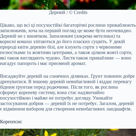
Деревій / © Credits
Цікаво, що всі ці посухостійкі багаторічні рослини приваблюють
запилювачів, хоча на перший погляд це може бути неочевидно.
Деревій не є винятком. Запилювачі (зокрема метелики) та
корисні комахи злітаються до його пласких суцвіть. У дикій
природі квіти деревію білі, але існують сорти з червоними
пелюстками та жовтими центрами, а також цілком жовті сорти,
які також виглядають чудово. Листя також привабливе — воно
нагадує папороть і має приємний аромат.
Висаджуйте деревій на сонячних ділянках. Ґрунт повинен добре
дренуватися. В іншому деревій невибагливий і віддає перевагу
бідним ґрунтам перед родючими. Після того, як рослина
сформує кореневу систему, вона стає надзвичайно
посухостійкою і майже не потребує догляду. Уникайте
застосування добрив — деревій їх не потребує. Загалом, деревій
є відмінним вибором для створення невибагливих ландшафтів.
Кореопсис