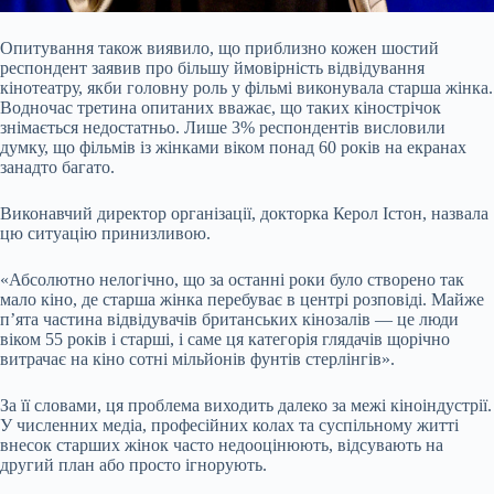
Опитування також виявило, що приблизно кожен шостий
респондент заявив про більшу ймовірність відвідування
кінотеатру, якби головну роль у фільмі виконувала старша жінка.
Водночас третина опитаних вважає, що таких кінострічок
знімається недостатньо. Лише 3% респондентів висловили
думку, що фільмів із жінками віком понад 60 років на екранах
занадто багато.
Виконавчий директор організації, докторка Керол Істон, назвала
цю ситуацію принизливою.
«Абсолютно нелогічно, що за останні роки було створено так
мало кіно, де старша жінка перебуває в центрі розповіді. Майже
п’ята частина відвідувачів британських кінозалів — це люди
віком 55 років і старші, і саме ця категорія глядачів щорічно
витрачає на кіно сотні мільйонів фунтів стерлінгів».
За її словами, ця проблема виходить далеко за межі кіноіндустрії.
У численних медіа, професійних колах та суспільному житті
внесок старших жінок часто недооцінюють, відсувають на
другий план або просто ігнорують.