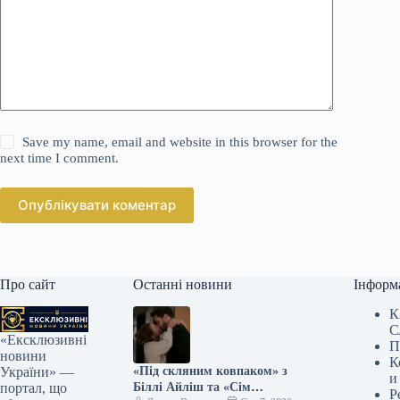
Save my name, email and website in this browser for the
next time I comment.
Опублікувати коментар
Про сайт
Останні новини
Інформ
К
С
«Ексклюзивні
П
новини
К
«Під скляним ковпаком» з
України» —
и
Біллі Айліш та «Сім
портал, що
Р