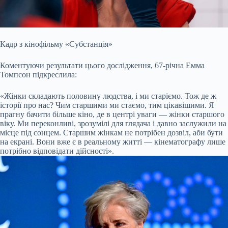
Кадр з кінофільму «Субстанція»
Коментуючи результати цього дослідження, 67-річна Емма
Томпсон підкреслила:
«Жінки складають половину людства, і ми старіємо. Тож де ж
історії про нас? Чим старшими ми стаємо, тим цікавішими. Я
прагну бачити більше кіно, де в центрі уваги — жінки старшого
віку. Ми переконливі, зрозумілі для глядача і давно заслужили на
місце під сонцем. Старшим жінкам не потрібен дозвіл, аби бути
на екрані. Вони вже є в реальному житті — кінематографу лише
потрібно відповідати дійсності».