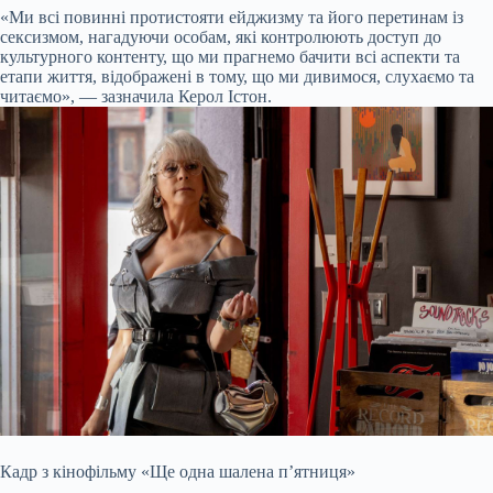
«Ми всі повинні протистояти ейджизму та його перетинам із
сексизмом, нагадуючи особам, які контролюють доступ до
культурного контенту, що ми прагнемо бачити всі аспекти та
етапи життя, відображені в тому, що ми дивимося, слухаємо та
читаємо», — зазначила Керол Істон.
Кадр з кінофільму «Ще одна шалена п’ятниця»