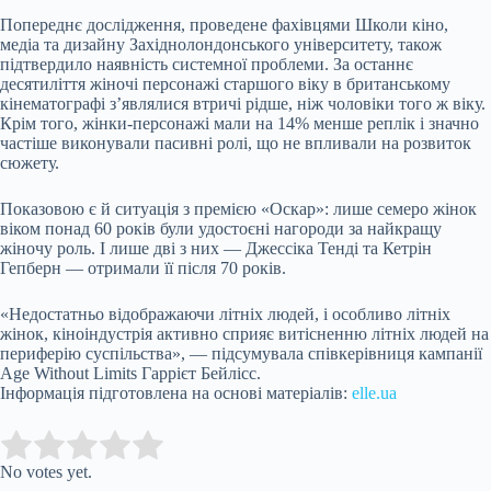
Попереднє дослідження, проведене фахівцями Школи кіно,
медіа та дизайну Західнолондонського університету, також
підтвердило наявність системної проблеми. За останнє
десятиліття жіночі персонажі старшого віку в британському
кінематографі з’являлися втричі рідше, ніж чоловіки того ж віку.
Крім того, жінки-персонажі мали на 14% менше реплік і значно
частіше виконували пасивні ролі, що не впливали на розвиток
сюжету.
Показовою є й ситуація з премією «Оскар»: лише семеро жінок
віком понад 60 років були удостоєні нагороди за найкращу
жіночу роль. І лише дві з них — Джессіка Тенді та Кетрін
Гепберн — отримали її після 70 років.
«Недостатньо відображаючи літніх людей, і особливо літніх
жінок, кіноіндустрія активно сприяє витісненню літніх людей на
периферію суспільства», — підсумувала співкерівниця кампанії
Age Without Limits Гаррієт Бейлісс.
Інформація підготовлена на основі матеріалів:
elle.ua
Submit Rating
Rate this item:
No votes yet.