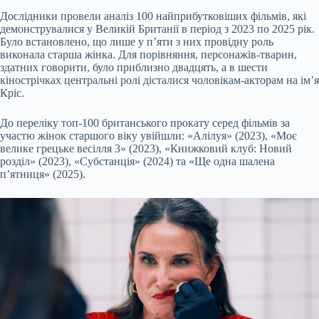
Дослідники провели аналіз 100 найприбутковіших фільмів, які
демонструвалися у Великій Британії в період з 2023 по 2025 рік.
Було встановлено, що лише у п’яти з них провідну роль
виконала старша жінка. Для порівняння, персонажів-тварин,
здатних говорити, було приблизно двадцять, а в шести
кінострічках центральні ролі дісталися чоловікам-акторам на ім’я
Кріс.
До переліку топ-100 британського прокату серед фільмів за
участю жінок старшого віку увійшли: «Алілуя» (2023), «Моє
велике грецьке весілля 3» (2023), «Книжковий клуб: Новий
розділ» (2023), «Субстанція» (2024) та «Ще одна шалена
п’ятниця» (2025).