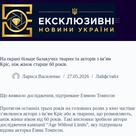
Перейти
до
вмісту
На екрані більше балакучих тварин та акторів з ім’ям
Кріс, ніж жінок старше 60 років.
Лариса Василенко
27.05.2026
Лайфстайл
Що виявило дослідження, підтримане Еммою Томпсон
Протягом останніх трьох років на головних ролях у кіно частіше
з’являлися актори з ім’ям Кріс або ж тварини, що розмовляють,
аніж жінки віком від 60 років. Такі висновки зробили автори
дослідження кампанії “Age Without Limits”, яку підтримала
відома акторка Емма Томпсон.