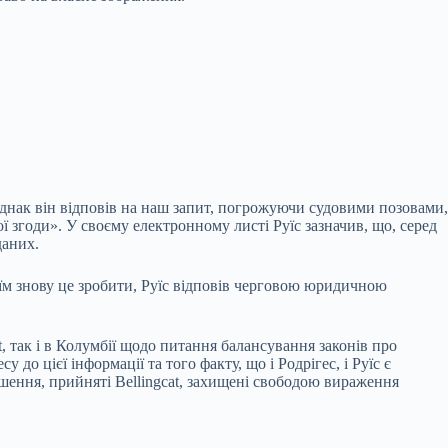
 Однак він відповів на наш запит, погрожуючи судовими позовами,
ї згоди». У своєму електронному листі Руїс зазначив, що, серед
даних.
ли їм знову це зробити, Руїс відповів черговою юридичною
, так і в Колумбії щодо питання балансування законів про
до цієї інформації та того факту, що і Родрігес, і Руїс є
рішення, прийняті Bellingcat, захищені свободою вираження