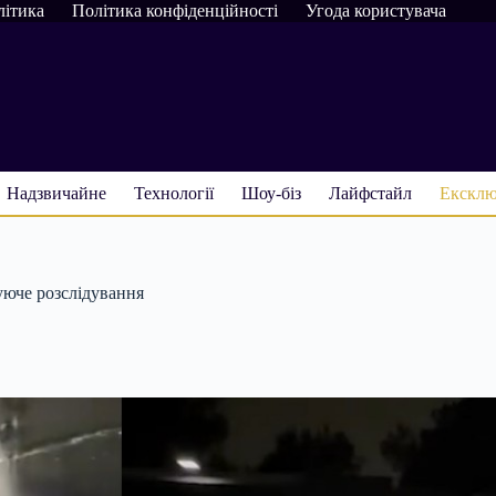
літика
Політика конфіденційності
Угода користувача
Надзвичайне
Технології
Шоу-біз
Лайфстайл
Ексклю
уюче розслідування