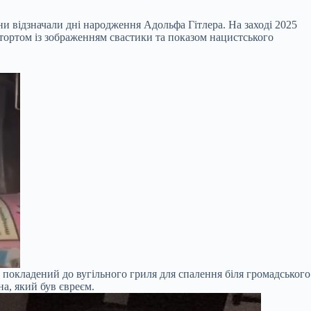
ни відзначали дні народження Адольфа Гітлера. На заході 2025
 тортом із зображенням свастики та показом нацистського
 покладений до вугільного гриля для спалення біля громадського
а, який був євреєм.