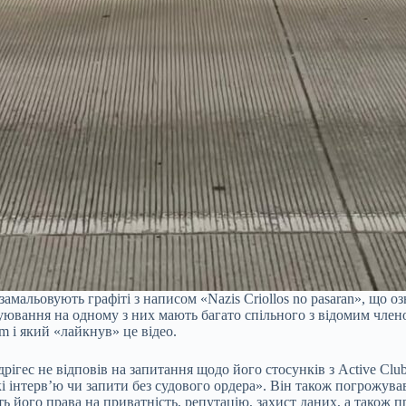
 замальовують графіті з написом «Nazis Criollos no pasaran», що 
 татуювання на одному з них мають багато спільного з відомим чл
am і який «лайкнув» це відео.
Родрігес не відповів на запитання щодо його стосунків з Active Cl
які інтерв’ю чи запити без судового ордера». Він також погрожув
 його права на приватність, репутацію, захист даних, а також п