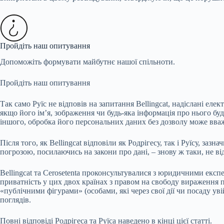
Пройдіть наш опитування
Допоможіть формувати майбутнє нашої спільноти.
Пройдіть наш опитування
Так само Руїс не відповів на запитання Bellingcat, надіслані е
якщо його ім’я, зображення чи будь-яка інформація про нього буд
іншого, обробка його персональних даних без дозволу може вв
Після того, як Bellingcat відповіли як Родрігесу, так і Руїсу, з
погрозою, посилаючись на закони про дані, – знову ж таки, не в
Bellingcat та Cerosetenta проконсультувалися з юридичними експе
приватність у цих двох країнах з правом на свободу вираження пог
«публічними фігурами» (особами, які через свої дії чи посаду ув
поглядів.
Повні відповіді Родрігеса та Руїса наведено в кінці цієї статті.