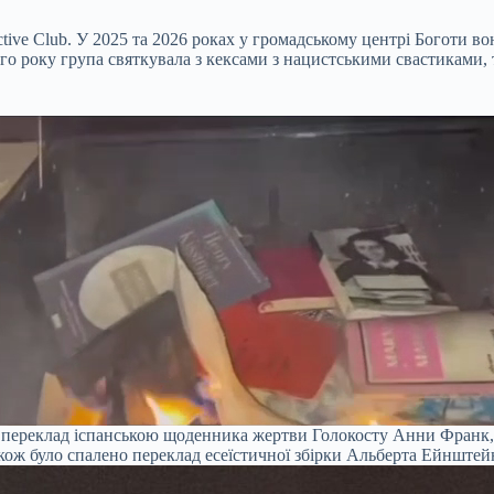
tive Club. У 2025 та 2026 роках у громадському центрі Боготи во
го року група святкувала з кексами з нацистськими свастиками,
зано переклад іспанською щоденника жертви Голокосту Анни Франк,
акож було спалено переклад есеїстичної збірки Альберта Ейнштейн