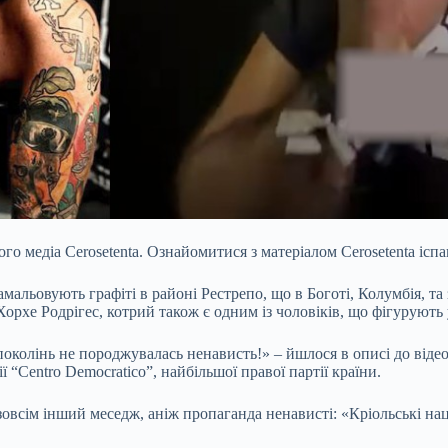
ького медіа Cerosetenta. Ознайомитися з матеріалом Cerosetenta і
 замальовують графіті в районі Рестрепо, що в Боготі, Колумбія,
рхе Родрігес, котрий також є одним із чоловіків, що фігурують у
колінь не породжувалась ненависть!» – йшлося в описі до відео,
ї “Centro Democratico”, найбільшої правої партії країни.
зовсім інший меседж, аніж пропаганда ненависті: «Кріольські на