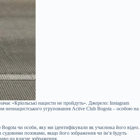
означає «Кріольські нацисти не пройдуть». Джерело: Instagram
еном неонацистського угруповання Active Club Bogota – особою на
ub Bogota чи особи, яку ми ідентифікували як учасника його відео.
ав судовими позовами, якщо його зображення чи ім’я будуть
раво на власне зображення.