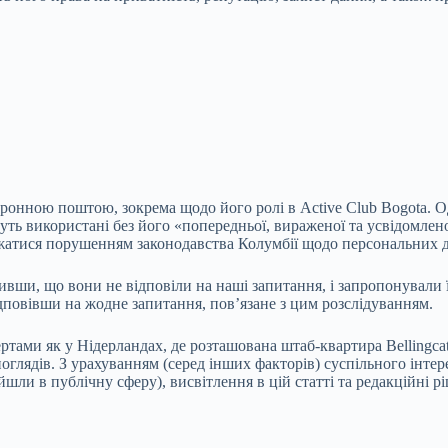
лектронною поштою, зокрема щодо його ролі в Active Club Bogota.
уть використані без його «попередньої, вираженої та усвідомлено
ажатися порушенням законодавства Колумбії щодо персональних 
азначивши, що вони не відповіли на наші запитання, і запропонува
ідповівши на жодне запитання, пов’язане з цим розслідуванням.
ртами як у Нідерландах, де розташована штаб-квартира Bellingcat
лядів. З урахуванням (серед інших факторів) суспільного інтересу 
ійшли в публічну сферу), висвітлення в цій статті та редакційні 