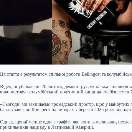
Ця стаття є результатом спільної роботи Bellingcat та колумбійс
Відео, опубліковане 26 лютого, демонструє, як кілька чоловіків
використовує колумбійський політичний кандидат та бізнесмен Хо
«Сьогодні ми захищаємо громадський простір, щоб у майбутніх по
балотувався до Конгресу на виборах у березні 2026 року від парті
Однак, щонайменше одне з графіті, яке вони замалювали, несло 
прихильників нацизму в Латинській Америці.