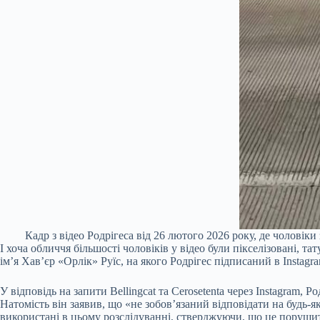
Кадр з відео Родрігеса від 26 лютого 2026 року, де чоловіки
І хоча обличчя більшості чоловіків у відео були пікселізовані,
ім’я Хав’єр «Орлік» Руїс, на якого Родрігес підписаний в Instagr
У відповідь на запити Bellingcat та Cerosetenta через Instagram, 
Натомість він заявив, що «не зобов’язаний відповідати на будь-
використані в цьому розслідуванні, стверджуючи, що це порушить