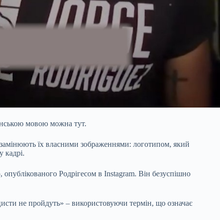
спанською мовою можна тут.
 та замінюють їх власними зображеннями: логотипом, який
 кадрі.
 опублікованого Родрігесом в Instagram. Він безуспішно
цисти не пройдуть» – використовуючи термін, що означає