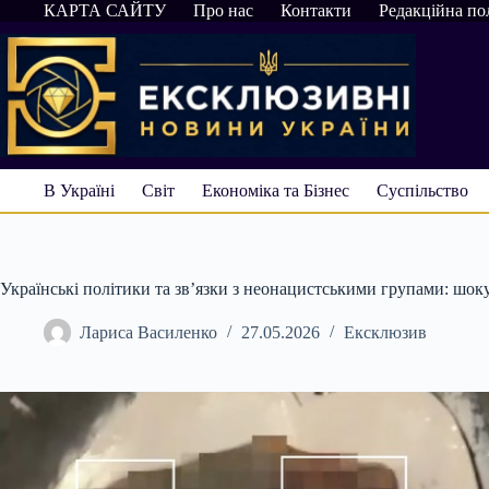
Перейти
КАРТА САЙТУ
Про нас
Контакти
Редакційна по
до
вмісту
В Україні
Світ
Економіка та Бізнес
Суспільство
Українські політики та зв’язки з неонацистськими групами: шок
Лариса Василенко
27.05.2026
Ексклюзив