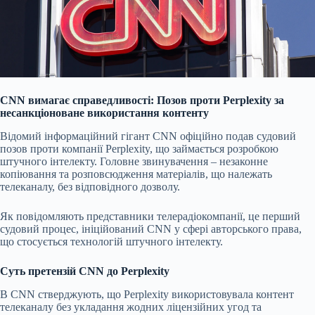
CNN вимагає справедливості: Позов проти Perplexity за
несанкціоноване використання контенту
Відомий інформаційний гігант CNN офіційно подав судовий
позов проти компанії Perplexity, що займається розробкою
штучного інтелекту. Головне звинувачення – незаконне
копіювання та розповсюдження матеріалів, що належать
телеканалу, без відповідного дозволу.
Як повідомляють представники телерадіокомпанії, це перший
судовий процес, ініційований CNN у сфері авторського права,
що стосується технологій штучного інтелекту.
Суть претензій CNN до Perplexity
В CNN стверджують, що Perplexity використовувала контент
телеканалу без укладання жодних ліцензійних угод та