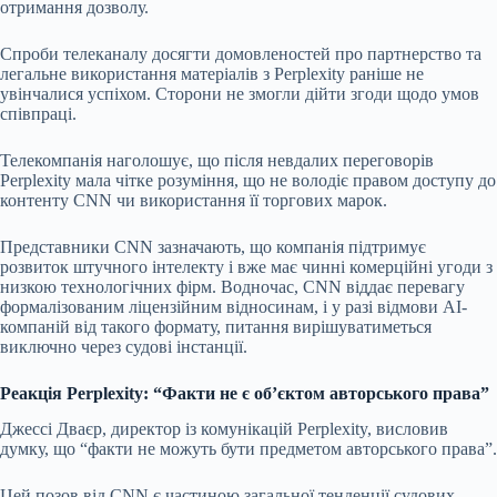
отримання дозволу.
Спроби телеканалу досягти домовленостей про партнерство та
легальне використання матеріалів з Perplexity раніше не
увінчалися успіхом. Сторони не змогли дійти згоди щодо умов
співпраці.
Телекомпанія наголошує, що після невдалих переговорів
Perplexity мала чітке розуміння, що не володіє правом доступу до
контенту CNN чи використання її торгових марок.
Представники CNN зазначають, що компанія підтримує
розвиток штучного інтелекту і вже має чинні комерційні угоди з
низкою технологічних фірм. Водночас, CNN віддає перевагу
формалізованим ліцензійним відносинам, і у разі відмови AI-
компаній від такого формату, питання вирішуватиметься
виключно через судові інстанції.
Реакція Perplexity: “Факти не є об’єктом авторського права”
Джессі Дваєр, директор із комунікацій Perplexity, висловив
думку, що “факти не можуть бути предметом авторського права”.
Цей позов від CNN є частиною загальної тенденції судових