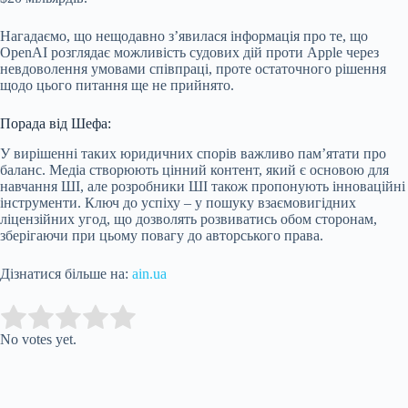
Нагадаємо, що нещодавно з’явилася інформація про те, що
OpenAI розглядає можливість судових дій проти Apple через
невдоволення умовами співпраці, проте остаточного рішення
щодо цього питання ще не прийнято.
Порада від Шефа:
У вирішенні таких юридичних спорів важливо пам’ятати про
баланс. Медіа створюють цінний контент, який є основою для
навчання ШІ, але розробники ШІ також пропонують інноваційні
інструменти. Ключ до успіху – у пошуку взаємовигідних
ліцензійних угод, що дозволять розвиватись обом сторонам,
зберігаючи при цьому повагу до авторського права.
Дізнатися більше на:
ain.ua
Submit Rating
Rate this item:
No votes yet.