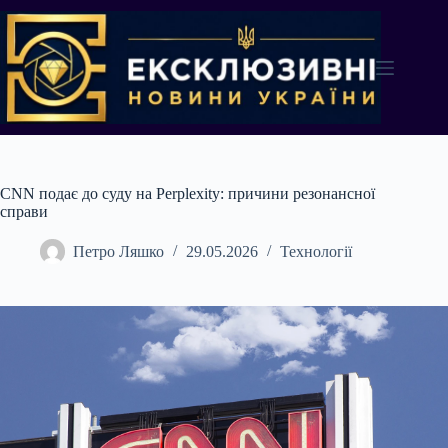
Перейти
до
вмісту
CNN подає до суду на Perplexity: причини резонансної
справи
Петро Ляшко
29.05.2026
Технології