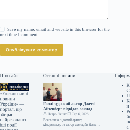
Save my name, email and website in this browser for the
next time I comment.
Опублікувати коментар
Про сайт
Останні новини
Інформ
К
С
«Ексклюзивні
П
новини
К
Голлівудський актор Джессі
України» —
и
Айзенберг відвідав заклад
портал, що
Р
оздоровлення Державної
Петро Ляшко
Сер 6, 2026
збирає
й
прикордонної служби
найрезонансн
Всесвітньо відомий артист,
п
кінорежисер та автор сценаріїв Джессі
іші події
а
Айзенберг побував у одному з