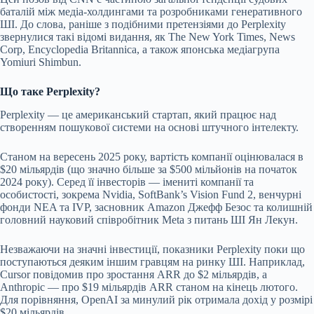
баталій між медіа-холдингами та розробниками генеративного
ШІ. До слова, раніше з подібними претензіями до Perplexity
звернулися такі відомі видання, як The New York Times, News
Corp, Encyclopedia Britannica, а також японська медіагрупа
Yomiuri Shimbun.
Що таке Perplexity?
Perplexity — це американський стартап, який працює над
створенням пошукової системи на основі штучного інтелекту.
Станом на вересень 2025 року, вартість компанії оцінювалася в
$20 мільярдів (що значно більше за $500 мільйонів на початок
2024 року). Серед її інвесторів — імениті компанії та
особистості, зокрема Nvidia, SoftBank’s Vision Fund 2, венчурні
фонди NEA та IVP, засновник Amazon Джефф Безос та колишній
головний науковий співробітник Meta з питань ШІ Ян Лекун.
Незважаючи на значні інвестиції, показники Perplexity поки що
поступаються деяким іншим гравцям на ринку ШІ. Наприклад,
Cursor повідомив про зростання ARR до $2 мільярдів, а
Anthropic — про $19 мільярдів ARR станом на кінець лютого.
Для порівняння, OpenAI за минулий рік отримала дохід у розмірі
$20 мільярдів.