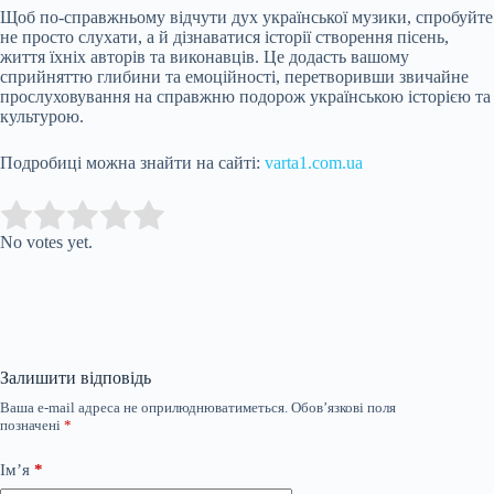
Щоб по-справжньому відчути дух української музики, спробуйте
не просто слухати, а й дізнаватися історії створення пісень,
життя їхніх авторів та виконавців. Це додасть вашому
сприйняттю глибини та емоційності, перетворивши звичайне
прослуховування на справжню подорож українською історією та
культурою.
Подробиці можна знайти на сайті:
varta1.com.ua
Submit Rating
Rate this item:
No votes yet.
Залишити відповідь
Ваша e-mail адреса не оприлюднюватиметься.
Обов’язкові поля
позначені
*
Ім’я
*