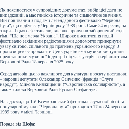
Як пояснюється у супровідних документах, вибір цієї дати не
випадковий, а має глибоке історичне та символічне значення.
Він пов’язаний з подіями легендарного фестивалю “Червона
Рута”, що відбувся у Чернівцях у 1989 році. Саме 24 вересня, на
закритті цього фестивалю, вперше пролунав заборонений тоді
гімн “Ще не вмерла Україна”. Широке висвітлення подій
фестивалю західними радіостанціями допомогло привернути
увагу світової спільноти до прагнень українського народу. З
пропозицією запровадити День української музики виступили
представники музичної індустрії під час зустрічі з керівництвом
Верховної Ради 18 вересня 2025 року.
Серед авторів цього важливого для культури проєкту постанови
– народні депутати Олександр Санченко (фракція “Слуга
народу”), Микола Княжицький (“Європейська солідарність”), а
також голова Верховної Ради Руслан Стефанчук.
Нагадаємо, що 1-й Всеукраїнський фестиваль сучасної пісні та
популярної музики “Червона рута” проходив з 17 по 24 вересня
1989 року у місті Чернівці.
Порада від Шефа: