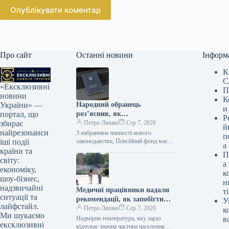
Опублікувати коментар
Про сайт
Останні новини
Інформ
К
С
«Ексклюзивні
П
новини
К
Народний обранець
України» —
и
роз’яснив, як
портал, що
Р
функціонуватиме новий
Петро Ляшко
Сер 7, 2026
збирає
й
процес верифікації страхового
найрезонансн
З набранням чинності нового
п
стажу
законодавства, Пенсійний фонд має
іші події
а
самостійно займатися пошуком
країни та
П
підтверджень трудового стажу в
світу:
а
державних реєстрах та надавати
економіку,
к
допомогу
шоу-бізнес,
н
надзвичайні
Медичні працівники надали
ті
ситуації та
рекомендації, як запобігти
У
лайфстайл.
інфаркту або інсульту під час
Петро Ляшко
Сер 7, 2026
к
Ми шукаємо
сильної спеки.
Надмірна температура, яку зараз
в
ексклюзивні
відчуває значна частина населення