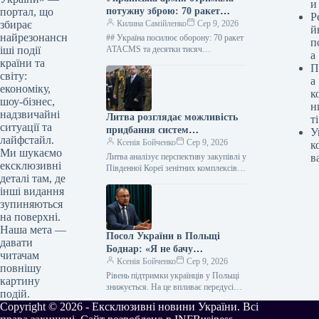
и
потужну зброю: 70 ракет
портал, що
Р
ATACMS з Туреччини
Килина Самійленко
Сер 9, 2026
збирає
й
найрезонансн
## Україна посилює оборону: 70 ракет
п
ATACMS та десятки тисяч
іші події
а
боєприпасів від Туреччини На
країни та
П
зміцнення обороноздатності України
світу:
а
розраховуватиметься потужна
економіку,
к
військова…
шоу-бізнес,
н
надзвичайні
Литва розглядає можливість
ті
ситуації та
придбання систем
У
лайфстайл.
протиповітряної оборони в
Ксенія Бойченко
Сер 9, 2026
к
Ми шукаємо
Південної Кореї.
Литва аналізує перспективу закупівлі у
в
ексклюзивні
Південної Кореї зенітних комплексів
деталі там, де
ближньої дії та засобів протидії
інші видання
безпілотним літальним апаратам.
Можливість такого придбання…
зупиняються
на поверхні.
Наша мета —
Посол України в Польщі
давати
Боднар: «Я не бачу
читачам
масштабного відтоку
Ксенія Бойченко
Сер 9, 2026
повнішу
українців із Польщі. Однак
Рівень підтримки українців у Польщі
картину
такі настрої присутні»
знижується. На це впливає передусім
подій.
внутрішньополітичний порядок
Copyright © 2026 - Ексклюзивні новини України. Всі
денний. Про це повідомив в інтерв’ю