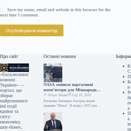
Save my name, email and website in this browser for the
next time I comment.
Опублікувати коментар
Про сайт
Останні новини
Інформ
К
С
«Ексклюзивні
П
новини
К
NASA змінило портативні
України» —
и
комп’ютери для Міжнародної
портал, що
Р
космічної станції, щоб
Петро Ляшко
Сер 10, 2026
збирає
й
уніфікувати використання
найрезонансн
Катерина Левицька Авторка новин
п
зарядних пристроїв.
видання "Межа". В медіа з 2015 року,
іші події
а
пишу про софт, IT-бізнес та кіно. 10
країни та
П
серпня, 02:25…
світу:
а
економіку,
к
шоу-бізнес,
н