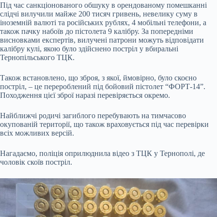
Під час санкціонованого обшуку в орендованому помешканні
слідчі вилучили майже 200 тисяч гривень, невелику суму в
іноземній валюті та російських рублях, 4 мобільні телефони, а
також пачку набоїв до пістолета 9 калібру. За попередніми
висновками експертів, вилучені патрони можуть відповідати
калібру кулі, якою було здійснено постріл у вбиральні
Тернопільського ТЦК.
Також встановлено, що зброя, з якої, ймовірно, було скоєно
постріл, – це перероблений під бойовий пістолет “ФОРТ-14”.
Походження цієї зброї наразі перевіряється окремо.
Найближчі родичі загиблого перебувають на тимчасово
окупованій території, що також враховується під час перевірки
всіх можливих версій.
Нагадаємо, поліція
оприлюднила
відео з ТЦК у Тернополі, де
чоловік скоїв постріл.