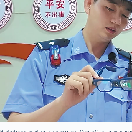
Налітні окуляри, відколи минула епоха Google Glass, стали широ