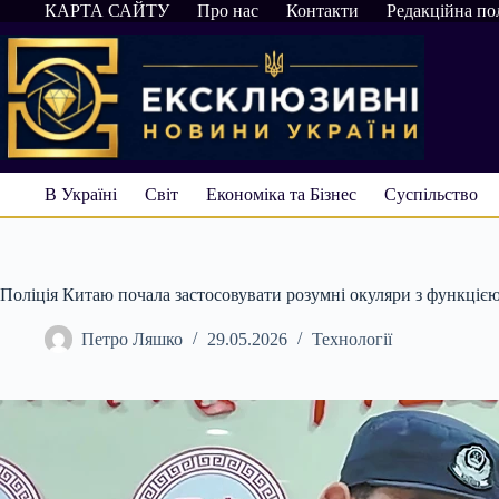
Перейти
КАРТА САЙТУ
Про нас
Контакти
Редакційна по
до
вмісту
В Україні
Світ
Економіка та Бізнес
Суспільство
Поліція Китаю почала застосовувати розумні окуляри з функцією
Петро Ляшко
29.05.2026
Технології