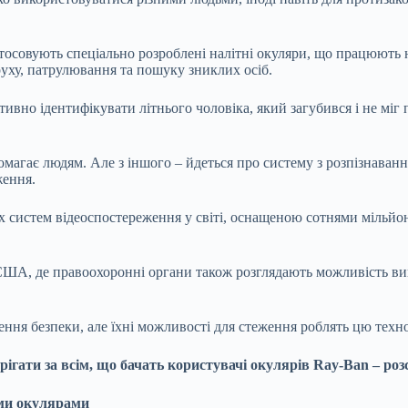
стосовують спеціально розроблені налітні окуляри, що працюють 
уху, патрулювання та пошуку зниклих осіб.
ивно ідентифікувати літнього чоловіка, який загубився і не міг 
опомагає людям. Але з іншого – йдеться про систему з розпізнава
ження.
х систем відеоспостереження у світі, оснащеною сотнями мільйон
 США, де правоохоронні органи також розглядають можливість вик
чення безпеки, але їхні можливості для стеження роблять цю тех
ігати за всім, що бачать користувачі окулярів Ray-Ban – роз
іми окулярами