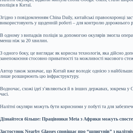
поліція в Китаї.
Згідно з повідомленням China Daily, китайські правоохоронці за
використовують у щоденній роботі – для контролю дорожнього р
В одному з випадків поліція за допомогою окулярів змогла операт
менш ніж за 20 хвилин.
З одного боку, це виглядає як корисна технологія, яка дійсно д
занепокоєння стосовно приватності та можливості масового сте
Автор також зазначає, що Китай вже володіє однією з найбільши
лише розширюють цю інфраструктуру.
Водночас, схожі ідеї з’являються й в інших державах, зокрема у
часі.
Налітні окуляри можуть бути корисними у побуті та для забезпе
Дізнайтеся більше: Працівники Meta з Африки можуть спостер
Застосунок Nearby Glasses сповіщає про “шпигунів” з налітн