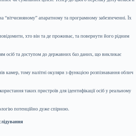
на “вітчизняному” апаратному та програмному забезпеченні. Їх
повідомити, хто він та де проживає, та повернути його рідним
нням осіб та доступом до державних баз даних, що викликає
ів камер, тому налітні окуляри з функцією розпізнавання облич
ористання таких пристроїв для ідентифікації осіб у реальному
нологію потенційно дуже спірною.
слідування