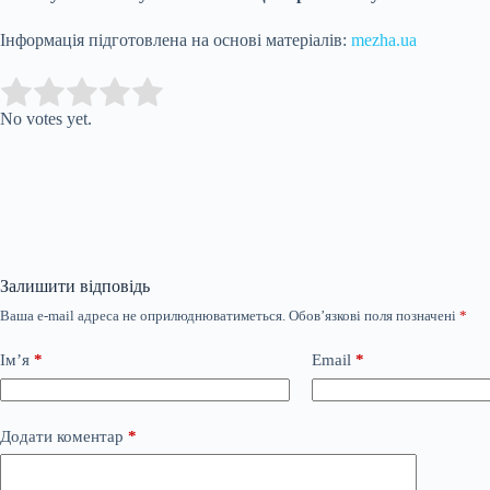
Інформація підготовлена на основі матеріалів:
mezha.ua
Submit Rating
Rate this item:
No votes yet.
Залишити відповідь
Ваша e-mail адреса не оприлюднюватиметься.
Обов’язкові поля позначені
*
Ім’я
*
Email
*
Додати коментар
*