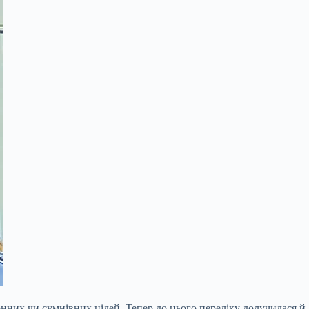
онних чи сумнівних цілей. Тепер до цього переліку долучилася й