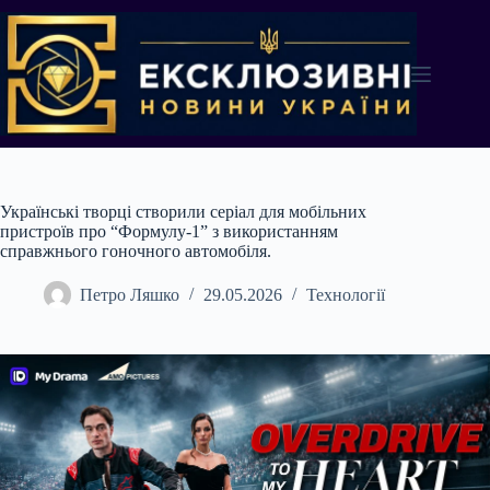
Перейти
до
вмісту
Українські творці створили серіал для мобільних
пристроїв про “Формулу-1” з використанням
справжнього гоночного автомобіля.
Петро Ляшко
29.05.2026
Технології