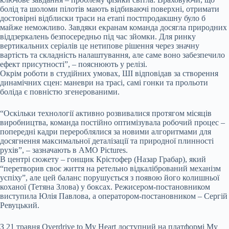
болід та шоломи пілотів мають відбиваючі поверхні, отримати
достовірні відблиски траси на етапі постпродакшну було б
майже неможливо. Завдяки екранам команда досягла природних
віддзеркалень безпосередньо під час зйомки. Для ринку
вертикальних серіалів це нетипове рішення через значну
вартість та складність налаштування, але саме воно забезпечило
ефект присутності”, – пояснюють у релізі.
Окрім роботи в студійних умовах, ШІ відповідав за створення
динамічних сцен: маневри на трасі, самі гонки та прольоти
боліда є повністю згенерованими.
“Оскільки технології активно розвивалися протягом місяців
виробництва, команда постійно оптимізувала робочий процес –
попередні кадри перероблялися за новими алгоритмами для
досягнення максимальної деталізації та природної плинності
рухів”, – зазначають в AMO Pictures.
В центрі сюжету – гонщик Крістофер (Назар Грабар), який
“перетворив своє життя на ретельно відкалібрований механізм
успіху”, але цей баланс порушується з появою його колишньої
коханої (Тетяна Злова) у боксах. Режисером-постановником
виступила Юлія Павлова, а оператором-постановником – Сергій
Ревуцький.
З 21 травня Overdrive to My Heart доступний на платформі My