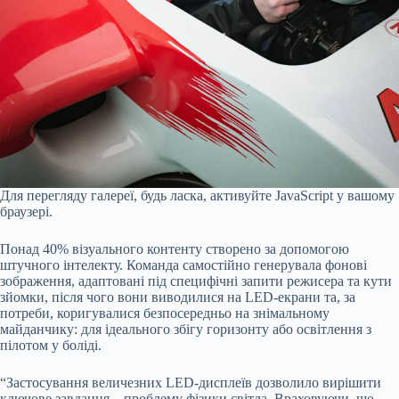
Для перегляду галереї, будь ласка, активуйте JavaScript у вашому
браузері.
Понад 40% візуального контенту створено за допомогою
штучного інтелекту. Команда самостійно генерувала фонові
зображення, адаптовані під специфічні запити режисера та кути
зйомки, після чого вони виводилися на LED-екрани та, за
потреби, коригувалися безпосередньо на знімальному
майданчику: для ідеального збігу горизонту або освітлення з
пілотом у боліді.
“Застосування величезних LED-дисплеїв дозволило вирішити
ключове завдання – проблему фізики світла. Враховуючи, що