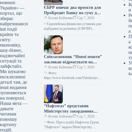
новини
К
ЄБРР вивчає два проєкти для
України» —
и
ПроКредит Банку на суму до
портал, що
Р
330 мільйонів євро.
Ксенія Бойченко
Сер 7, 2026
збирає
й
найрезонансн
> Європейська фінансова установа для
п
відбудови та розвитку (ЄФУВР)
іші події
а
розглядає два ініціативи для
країни та
П
ПроКредит Банку (Київ) сукупною
світу:
а
вартістю до 330…
економіку,
к
шоу-бізнес,
н
надзвичайні
Співзасновник “Нової пошти”
ті
ситуації та
закликав відреагувати на
У
лайфстайл.
ворожі обстріли
Ксенія Бойченко
Сер 7, 2026
к
Ми шукаємо
підприємництва дерегуляцією
“> Фото:
в
ексклюзивні
та податковими паузами
https://www.facebook.com/Volodymyr.P
деталі там, де
opereshnyuk Бізнес, у зв’язку зі
інші видання
зростанням кількості російських ударів
по ньому, потребує послаблення
зупиняються
регулювання, зокрема
на поверхні.
Наша мета —
“Нафтогаз” представив
давати
Міністерству закордонних
читачам
справ список ключових
Ксенія Бойченко
Сер 7, 2026
повнішу
міжнародних проєктів, які
> Фото: Пресслужба Нафтогаз Група
картину
мають першочергове
"Нафтогаз" надала Міністерству
подій.
закордонних справ України список