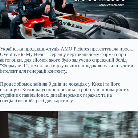
Українська продакшн-студія AMO Pictures презентувала проєкт
Overdrive to My Heart – серіал у вертикальному форматі про
автогонки, для зйомок якого було залучено справжній болід
“Формули-1”, технології віртуального продакшену та штучний
інтелект для генерації контенту.
Процес зйомок зайняв 9 днів на локаціях у Києві та його
околицях. Команда успішно поєднала роботу в інноваційних
студійних павільйонах, дизайнерських гаражах та на
спеціалізованій трасі для картингу.