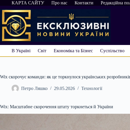
Перейти
КАРТА САЙТУ
Про нас
Контакти
Редакційна по
до
вмісту
В Україні
Світ
Економіка та Бізнес
Суспільство
Wix скорочує команди: як це торкнулося українських розробникі
Петро Ляшко
29.05.2026
Технології
Wix: Масштабне скорочення штату торкнеться й України