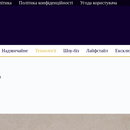
літика
Політика конфіденційності
Угода користувача
Надзвичайне
Технології
Шоу-біз
Лайфстайл
Ексклю
в