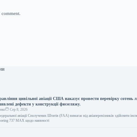
 I comment.
ни
равління цивільної авіації США наказує провести перевірку сотень л
иявлені дефекти у конструкції фюзеляжу.
енко
Сер 8, 2026
едеральної авіації Сполучених Штатів (FAA) вимагає від авіаперевізників здійснити інс
Boeing 737 MAX щодо наявності