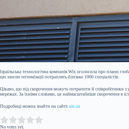
Ізраїльська технологічна компанія Wix оголосила про плани глоба
цю хвилю оптимізації потраплять близько 1000 спеціалістів.
Цікаво, що під скорочення можуть потрапити й співробітники з у
мережах. За їхніми словами, це наймасштабніше скорочення в іст
Подробиці можна знайти на сайті:
ain.ua
Submit Rating
Rate this item:
No votes yet.