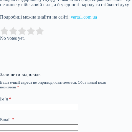
не лише у військовій силі, а й у єдності народу та стійкості духу.
Подробиці можна знайти на сайті:
varta1.com.ua
Submit Rating
Rate this item:
No votes yet.
Залишити відповідь
Ваша e-mail адреса не оприлюднюватиметься.
Обов’язкові поля
позначені
*
Ім’я
*
Email
*