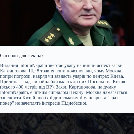
Сигнали для Пекіна?
Видання InformNapalm звертає увагу на інший аспект заяви
Картаполова. Ще 8 травня вони пояснювали, чому Москва,
попри погрози, навряд чи завдасть ударів по центрах Києва.
Причина – надзвичайна близькість до них Посольства Китаю
(всього 400 метрів від ВР). Заяви Картаполова, на думку
InformNapalm, є чітким сигналом Пекіну: Москва намагається
запевнити Китай, що їхні дипломатичні маневри та “гра в
покер” не зачеплять інтересів Піднебесної.