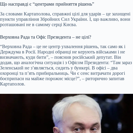
Що насправді є “центрами прийняття рішень”
За словами Картаполова, справжні цілі для ударів – це захищені
пункти управління Збройних Сил України. І, що важливо, вони
розташовані не в самому серці Києва.
Верховна Рада та Офіс Президента – не цілі?
“Верховна Рада – це не центр ухвалення рішень, так само як і
Держдума в Росії. Народні обранці не керують військами і не
визначають, куди бити”, – пояснив російський депутат. Він
додав, що аналогічна ситуація і з Офісом Президента: “Там зараз
Зеленський не з’являється, сидить у бункері. В офісі – два
охоронці та п’ять прибиральниць. Чи є сенс витрачати дорогі
боєприпаси на майже порожнє місце?”, – риторично запитав
Картаполов.