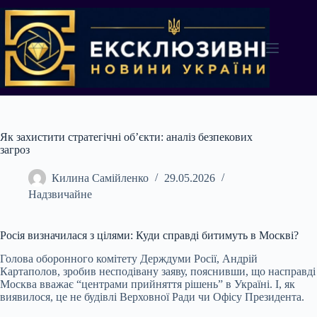
Перейти
до
вмісту
Як захистити стратегічні об’єкти: аналіз безпекових
загроз
Килина Самійленко
29.05.2026
Надзвичайне
Росія визначилася з цілями: Куди справді битимуть в Москві?
Голова оборонного комітету Держдуми Росії, Андрій
Картаполов, зробив несподівану заяву, пояснивши, що насправді
Москва вважає “центрами прийняття рішень” в Україні. І, як
виявилося, це не будівлі Верховної Ради чи Офісу Президента.