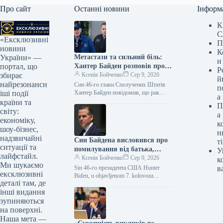
Про сайт
Останні новини
Інформ
К
С
«Ексклюзивні
П
новини
К
Метастази та сильний біль:
України» —
и
Хантер Байден розповів про
портал, що
Р
погіршення здоров’я батька-
Ксенія Бойченко
Сер 9, 2026
збирає
й
онкохворого
найрезонансн
Син 46-го глави Сполучених Штатів
п
Хантер Байден повідомив, що рак
іші події
а
простати у його батька Джо Байдена
країни та
П
дав ускладнення на кістки…
світу:
а
економіку,
к
шоу-бізнес,
н
надзвичайні
Син Байдена висловився про
ті
ситуації та
помилування від батька,
У
лайфстайл.
назвавши його шкідливим
Ксенія Бойченко
Сер 9, 2026
к
Ми шукаємо
для американців та спадщини
Sin 46-го президента США Hunter
в
ексклюзивні
президента.
Biden, u objavljenom 7. kolovoza
деталі там, де
intervjuu, izjavio je da predsjednički
інші видання
oprost, koji je dobio od…
зупиняються
на поверхні.
Наша мета —