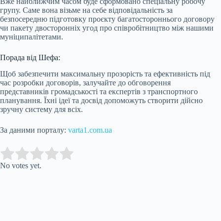
Вже найближчим часом буде сформовано спеціальну робочу
групу. Саме вона візьме на себе відповідальність за
безпосередню підготовку проєкту багатостороннього договору
чи пакету двосторонніх угод про співробітництво між нашими
муніципалітетами.
Порада від Шефа:
Щоб забезпечити максимальну прозорість та ефективність під
час розробки договорів, залучайте до обговорення
представників громадськості та експертів з транспортного
планування. Їхні ідеї та досвід допоможуть створити дійсно
зручну систему для всіх.
За даними порталу:
varta1.com.ua
Submit Rating
Rate this item:
No votes yet.