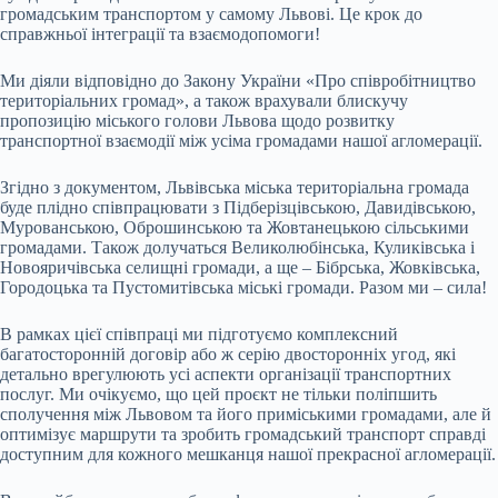
громадським транспортом у самому Львові. Це крок до
справжньої інтеграції та взаємодопомоги!
Ми діяли відповідно до Закону України «Про співробітництво
територіальних громад», а також врахували блискучу
пропозицію міського голови Львова щодо розвитку
транспортної взаємодії між усіма громадами нашої агломерації.
Згідно з документом, Львівська міська територіальна громада
буде плідно співпрацювати з Підберізцівською, Давидівською,
Мурованською, Оброшинською та Жовтанецькою сільськими
громадами. Також долучаться Великолюбінська, Куликівська і
Новояричівська селищні громади, а ще – Бібрська, Жовківська,
Городоцька та Пустомитівська міські громади. Разом ми – сила!
В рамках цієї співпраці ми підготуємо комплексний
багатосторонній договір або ж серію двосторонніх угод, які
детально врегулюють усі аспекти організації транспортних
послуг. Ми очікуємо, що цей проєкт не тільки поліпшить
сполучення між Львовом та його приміськими громадами, але й
оптимізує маршрути та зробить громадський транспорт справді
доступним для кожного мешканця нашої прекрасної агломерації.