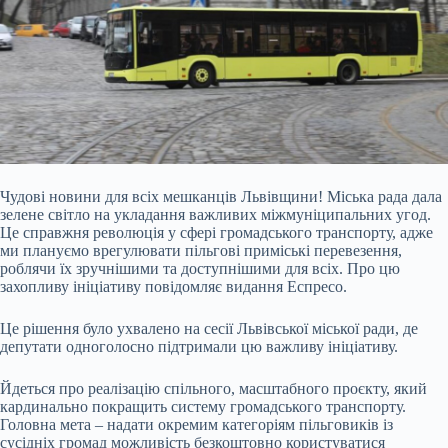
Чудові новини для всіх мешканців Львівщини! Міська рада дала
зелене світло на укладання важливих міжмуніципальних угод.
Це справжня революція у сфері громадського транспорту, адже
ми плануємо врегулювати пільгові приміські перевезення,
роблячи їх зручнішими та доступнішими для всіх. Про цю
захопливу ініціативу повідомляє видання
Еспресо
.
Це рішення було ухвалено на сесії Львівської міської ради, де
депутати одноголосно підтримали цю важливу ініціативу.
Йдеться про реалізацію спільного, масштабного проєкту, який
кардинально покращить систему громадського транспорту.
Головна мета – надати окремим категоріям пільговиків із
сусідніх громад можливість безкоштовно користуватися