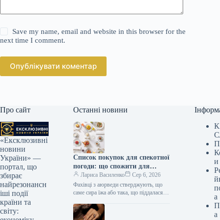
Save my name, email and website in this browser for the
next time I comment.
Опублікувати коментар
Про сайт
Останні новини
Інформ
К
С
«Ексклюзивні
П
новини
К
Список покупок для спекотної
України» —
и
погоди: що спожити для
портал, що
Р
охолодження та підтримки
Лариса Василенко
Сер 6, 2026
збирає
й
тіла
найрезонансн
Фахівці з аюрведи стверджують, що
п
саме сира їжа або така, що піддалася
іші події
а
мінімальній обробці, має
країни та
П
охолоджуючий ефект на організм У…
світу:
а
економіку,