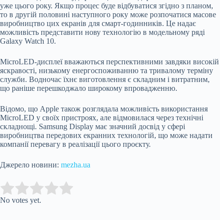
уже цього року. Якщо процес буде відбуватися згідно з планом,
то в другій половині наступного року може розпочатися масове
виробництво цих екранів для смарт-годинників. Це надає
можливість представити нову технологію в модельному ряді
Galaxy Watch 10.
MicroLED-дисплеї вважаються перспективними завдяки високій
яскравості, низькому енергоспоживанню та тривалому терміну
служби. Водночас їхнє виготовлення є складним і витратним,
що раніше перешкоджало широкому впровадженню.
Відомо, що Apple також розглядала можливість використання
MicroLED у своїх пристроях, але відмовилася через технічні
складнощі. Samsung Display має значний досвід у сфері
виробництва передових екранних технологій, що може надати
компанії перевагу в реалізації цього проєкту.
Джерело новини:
mezha.ua
Submit Rating
Rate this item:
No votes yet.