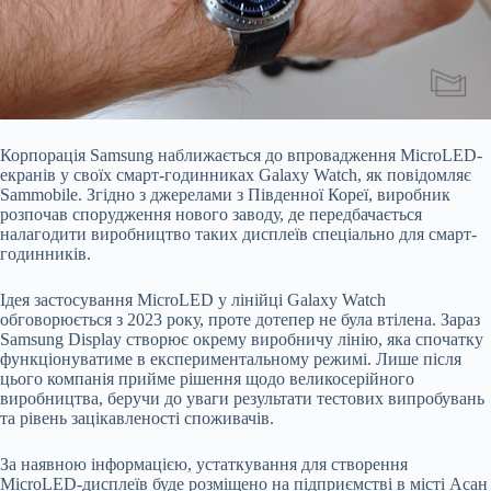
Корпорація Samsung наближається до впровадження MicroLED-
екранів у своїх смарт-годинниках Galaxy Watch, як повідомляє
Sammobile. Згідно з джерелами з Південної Кореї, виробник
розпочав спорудження нового заводу, де передбачається
налагодити виробництво таких дисплеїв спеціально для смарт-
годинників.
Ідея застосування MicroLED у лінійці Galaxy Watch
обговорюється з 2023 року, проте дотепер не була втілена. Зараз
Samsung Display створює окрему виробничу лінію, яка спочатку
функціонуватиме в експериментальному режимі. Лише після
цього компанія прийме рішення щодо великосерійного
виробництва, беручи до уваги результати тестових випробувань
та рівень зацікавленості споживачів.
За наявною інформацією, устаткування для створення
MicroLED-дисплеїв буде розміщено на підприємстві в місті Асан