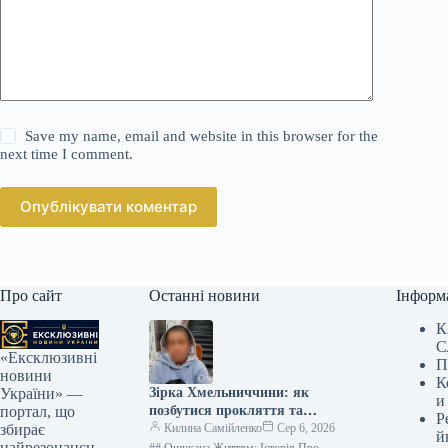
Save my name, email and website in this browser for the
next time I comment.
Опублікувати коментар
Про сайт
Останні новини
Інформ
К
С
«Ексклюзивні
П
новини
К
Зірка Хмельниччини: як
України» —
и
позбутися прокляття та
портал, що
Р
зберегти 354 тисячі гривень
Килина Самійленко
Сер 6, 2026
збирає
й
найрезонансн
## Ошукана Життям: Історія Про